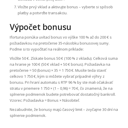
Vložte prvý vklad a aktivujte bonus – vyberte si spôsob
platby a potvrďte transakciu.
Výpočet bonusu
Ifortuna ponúka uvítací bonus vo výške 100 % až do 200 € s
požiadavkou na pretočenie 35‑násobku bonusovej sumy.
Poďme si to vypočítať na reálnom príklade:
Vložíte 50 €. Získate bonus 50 € (100 % z vkladu). Celková suma
na hranie je 100 € (50 € vklad + 50 € bonus). Požiadavka na
pretočenie = 50 (bonus) × 35 = 1 750 €. Musíte teda staviť
celkovo 1 750 €, kým si môžete vybrať prípadné výhry z
bonusu. Pri hraní automatu s RTP 96 % by ste mali očakávať
stratu v priemere 1 750 × (1 – 0,96) = 70 €, čo znamená, že na
splnenie podmienok budete potrebovať dostatočný bankroll.
Vzorec: Požiadavka = Bonus × Násobiteľ.
Nezabudnite, že bonusy majú časový limit – zvyčajne 30 dní na
splnenie podmienok.