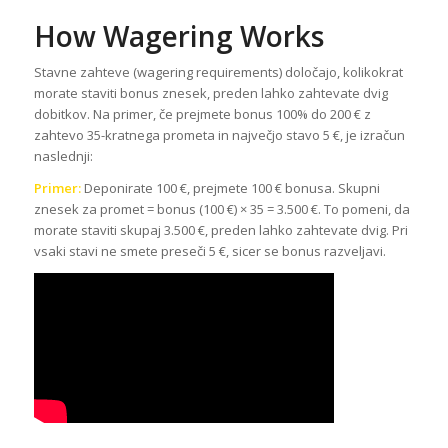
How Wagering Works
Stavne zahteve (wagering requirements) določajo, kolikokrat
morate staviti bonus znesek, preden lahko zahtevate dvig
dobitkov. Na primer, če prejmete bonus 100% do 200 € z
zahtevo 35-kratnega prometa in največjo stavo 5 €, je izračun
naslednji:
Primer:
Deponirate 100 €, prejmete 100 € bonusa. Skupni
znesek za promet = bonus (100 €) × 35 = 3.500 €. To pomeni, da
morate staviti skupaj 3.500 €, preden lahko zahtevate dvig. Pri
vsaki stavi ne smete preseči 5 €, sicer se bonus razveljavi.