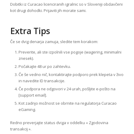
Dobitki iz Curacao licenciranih igralnic so v Sloveniji obdavčeni
kot drugi dohodki. Prijaviti jih morate sami.
Extra Tips
Če se dvig denarja zamuja, sledite tem korakom:
Preverite, ali ste izpolnili vse pogoje (wagering, minimalni
znesek).
Počakajte 48 ur po zahtevku.
Če še vedno nič, kontaktirajte podporo prek klepeta v živo
in navedite ID transakcije.
Če podpora ne odgovori v 24 urah, pošljite e-pošto na
[support email].
Kot zadnjo možnost se obrnite na regulatorja Curacao
eGaming.
Redno preverjajte status dviga v oddelku « Zgodovina
transakcij ».