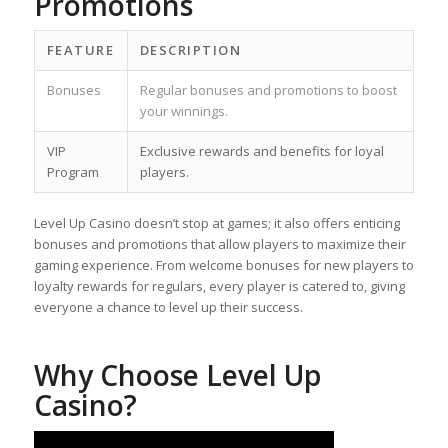
Promotions
FEATURE
DESCRIPTION
Bonuses
Regular bonuses and promotions to boost
your winnings.
VIP
Exclusive rewards and benefits for loyal
Program
players.
Level Up Casino doesn’t stop at games; it also offers enticing
bonuses and promotions that allow players to maximize their
gaming experience. From welcome bonuses for new players to
loyalty rewards for regulars, every player is catered to, giving
everyone a chance to level up their success.
Why Choose Level Up
Casino?