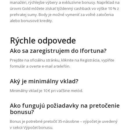
manažéri, rýchlejšie výbery a exkluzívne bonusy. Napríklad na
úrovni Gold môžete získať týždenný cashback vo výške 10 % z
prehratej sumy. Body je možné vymeniť za voľné zatočenia
alebo bonusové kredity.
Rýchle odpovede
Ako sa zaregistrujem do Ifortuna?
Prejdite na oficiálnu stránku, kliknite na Registrácia, vyplňte
formulár a overte e‑mail a telefón.
Aký je minimálny vklad?
Minimálny vklad je 10 € pri väčšine metód.
Ako fungujú požiadavky na pretočenie
bonusu?
Bonus je potrebné pretočiť 35‑násobne – výpočet je uvedený
v sekcii Výpočet bonusu.