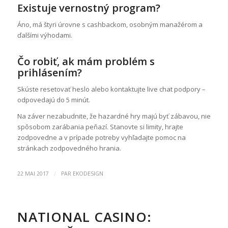
Existuje vernostný program?
Áno, má štyri úrovne s cashbackom, osobným manažérom a
ďalšími výhodami.
Čo robiť, ak mám problém s
prihlásením?
Skúste resetovať heslo alebo kontaktujte live chat podpory –
odpovedajú do 5 minút.
Na záver nezabudnite, že hazardné hry majú byť zábavou, nie
spôsobom zarábania peňazí. Stanovte si limity, hrajte
zodpovedne a v prípade potreby vyhľadajte pomoc na
stránkach zodpovedného hrania.
/
22 MAI 2017
PAR
EKODESIGN
NATIONAL CASINO: