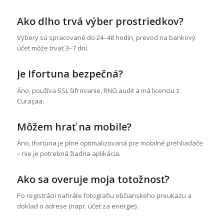
Ako dlho trvá výber prostriedkov?
Výbery sú spracované do 24–48 hodín, prevod na bankový
účet môže trvať 3–7 dní.
Je Ifortuna bezpečná?
Áno, používa SSL šifrovanie, RNG audit a má licenciu z
Curaçaa.
Môžem hrať na mobile?
Áno, Ifortuna je plne optimalizovaná pre mobilné prehliadače
– nie je potrebná žiadna aplikácia.
Ako sa overuje moja totožnosť?
Po registrácii nahráte fotografiu občianskeho preukazu a
doklad o adrese (napr. účet za energie).