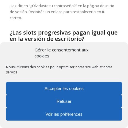
Haz clic en “¿Olvidaste tu contraseña?” en la página de inicio
de sesión. Recibirás un enlace para restablecerla en tu
correo.
¿Las slots progresivas pagan igual que
en la versión de escritorio?
Sí, los jackpots progresivos son los mismos en cualquier
Gérer le consentement aux
dispositivo, ya que el juego se ejecuta en los servidores del
cookies
casino.
Nous utilisons des cookies pour optimiser notre site web et notre
service.
¿Puedo jugar con límites de pérdida
automáticos?
Accepter les cookies
Sí, en la sección de juego responsable puedes establecer
límites diarios, semanales o mensuales.
Refuser
Con estos pasos y cálculos, estarás preparado para gestionar
tus partidas en las slots de Betfair. Recuerda que la clave está
Voir les préférences
en entender las condiciones del bono, elegir métodos de pago
seguros y mantener la disciplina financiera. Disfruta del juego