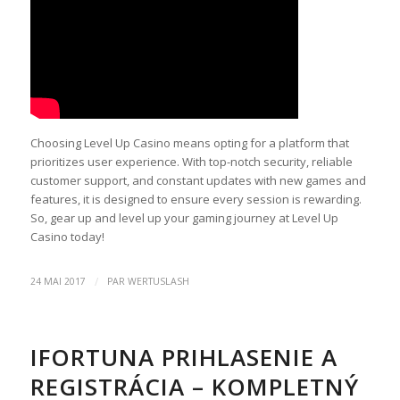
Choosing Level Up Casino means opting for a platform that
prioritizes user experience. With top-notch security, reliable
customer support, and constant updates with new games and
features, it is designed to ensure every session is rewarding.
So, gear up and level up your gaming journey at Level Up
Casino today!
/
24 MAI 2017
PAR
WERTUSLASH
IFORTUNA PRIHLASENIE A
REGISTRÁCIA – KOMPLETNÝ