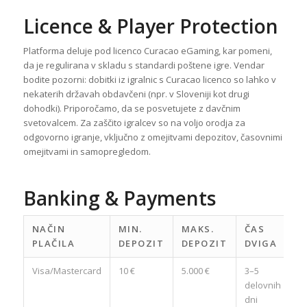
Licence & Player Protection
Platforma deluje pod licenco Curacao eGaming, kar pomeni,
da je regulirana v skladu s standardi poštene igre. Vendar
bodite pozorni: dobitki iz igralnic s Curacao licenco so lahko v
nekaterih državah obdavčeni (npr. v Sloveniji kot drugi
dohodki). Priporočamo, da se posvetujete z davčnim
svetovalcem. Za zaščito igralcev so na voljo orodja za
odgovorno igranje, vključno z omejitvami depozitov, časovnimi
omejitvami in samopregledom.
Banking & Payments
NAČIN
MIN.
MAKS.
ČAS
PLAČILA
DEPOZIT
DEPOZIT
DVIGA
Visa/Mastercard
10 €
5.000 €
3–5
delovnih
dni