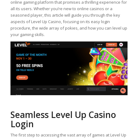
online gaming platform that promises a thrilling experience for
all its users. Whether you’re new to online casinos or a
seasoned player, this article will guide you through the key
aspects of Level Up Casino, focusing on its easy login
procedure, the wide array of pokies, and how you can level up
your gaming skills.
Seamless Level Up Casino
Login
The first step to accessing the vast array of games at Level Up