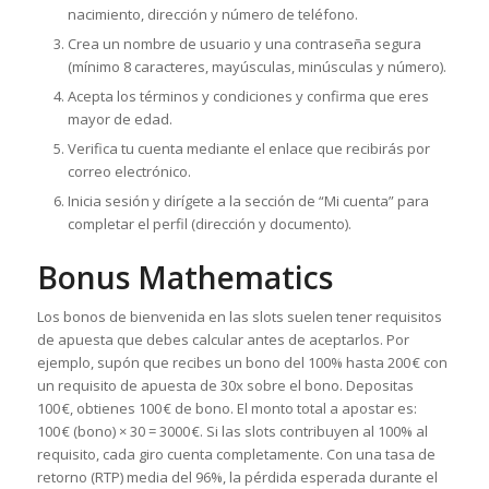
nacimiento, dirección y número de teléfono.
Crea un nombre de usuario y una contraseña segura
(mínimo 8 caracteres, mayúsculas, minúsculas y número).
Acepta los términos y condiciones y confirma que eres
mayor de edad.
Verifica tu cuenta mediante el enlace que recibirás por
correo electrónico.
Inicia sesión y dirígete a la sección de “Mi cuenta” para
completar el perfil (dirección y documento).
Bonus Mathematics
Los bonos de bienvenida en las slots suelen tener requisitos
de apuesta que debes calcular antes de aceptarlos. Por
ejemplo, supón que recibes un bono del 100% hasta 200 € con
un requisito de apuesta de 30x sobre el bono. Depositas
100 €, obtienes 100 € de bono. El monto total a apostar es:
100 € (bono) × 30 = 3000 €. Si las slots contribuyen al 100% al
requisito, cada giro cuenta completamente. Con una tasa de
retorno (RTP) media del 96%, la pérdida esperada durante el