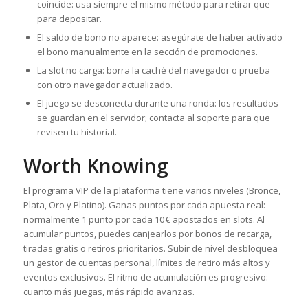
coincide: usa siempre el mismo método para retirar que
para depositar.
El saldo de bono no aparece: asegúrate de haber activado
el bono manualmente en la sección de promociones.
La slot no carga: borra la caché del navegador o prueba
con otro navegador actualizado.
El juego se desconecta durante una ronda: los resultados
se guardan en el servidor; contacta al soporte para que
revisen tu historial.
Worth Knowing
El programa VIP de la plataforma tiene varios niveles (Bronce,
Plata, Oro y Platino). Ganas puntos por cada apuesta real:
normalmente 1 punto por cada 10 € apostados en slots. Al
acumular puntos, puedes canjearlos por bonos de recarga,
tiradas gratis o retiros prioritarios. Subir de nivel desbloquea
un gestor de cuentas personal, límites de retiro más altos y
eventos exclusivos. El ritmo de acumulación es progresivo:
cuanto más juegas, más rápido avanzas.