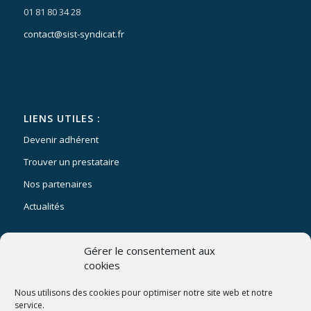
01 81 80 34 28
contact@sist-syndicat.fr
LIENS UTILES :
Devenir adhérent
Trouver un prestataire
Nos partenaires
Actualités
Gérer le consentement aux
cookies
SUIVEZ NOUS :
Nous utilisons des cookies pour optimiser notre site web et notre
service.
facebook
linkedin