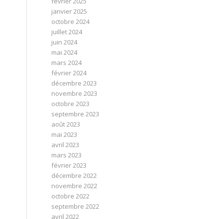
février 2025
janvier 2025
octobre 2024
juillet 2024
juin 2024
mai 2024
mars 2024
février 2024
décembre 2023
novembre 2023
octobre 2023
septembre 2023
août 2023
mai 2023
avril 2023
mars 2023
février 2023
décembre 2022
novembre 2022
octobre 2022
septembre 2022
avril 2022