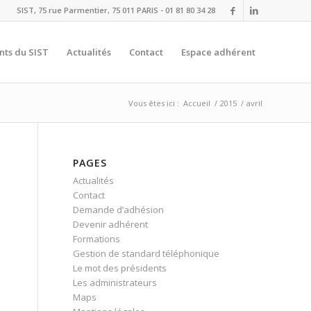
SIST, 75 rue Parmentier, 75 011 PARIS - 01 81 80 34 28
nts du SIST
Actualités
Contact
Espace adhérent
Vous êtes ici :
Accueil
/
2015
/
avril
PAGES
Actualités
Contact
Demande d’adhésion
Devenir adhérent
Formations
Gestion de standard téléphonique
Le mot des présidents
Les administrateurs
Maps