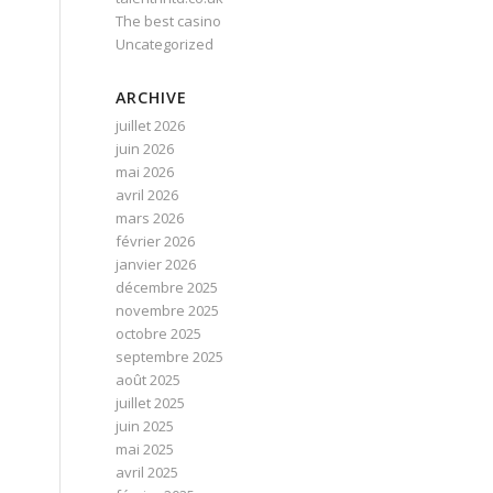
The best casino
Uncategorized
ARCHIVE
juillet 2026
juin 2026
mai 2026
avril 2026
mars 2026
février 2026
janvier 2026
décembre 2025
novembre 2025
octobre 2025
septembre 2025
août 2025
juillet 2025
juin 2025
mai 2025
avril 2025