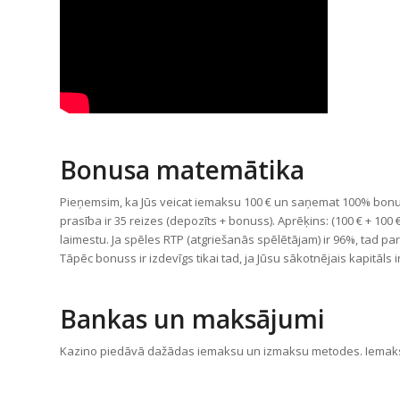
Bonusa matemātika
Pieņemsim, ka Jūs veicat iemaksu 100 € un saņemat 100% bonusu
prasība ir 35 reizes (depozīts + bonuss). Aprēķins: (100 € + 100 
laimestu. Ja spēles RTP (atgriešanās spēlētājam) ir 96%, tad par
Tāpēc bonuss ir izdevīgs tikai tad, ja Jūsu sākotnējais kapitāl
Bankas un maksājumi
Kazino piedāvā dažādas iemaksu un izmaksu metodes. Iemaksas p