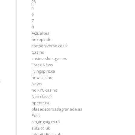
25
5
6
7
8
Actualités
bokepindo
cartooniverse.co.uk
Casino
casino-slots-games
Forex News
livingspirit.ca
new casino
.
News
no KYC casino
Non classé
opentr.ca
plazadetorosdegranada.es
Post
singingpig.co.uk
sut2.co.uk
talenthrltd.co.uk