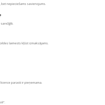
ta, bet nepieciešams savienojums.
?
sarežģīti.
zpildes laimests kļūst izmaksājams.
o licence parasti ir pieņemama.
li”.