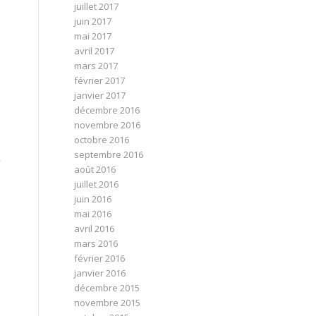
juillet 2017
juin 2017
mai 2017
avril 2017
mars 2017
février 2017
janvier 2017
décembre 2016
novembre 2016
octobre 2016
septembre 2016
,
août 2016
juillet 2016
juin 2016
mai 2016
avril 2016
mars 2016
février 2016
janvier 2016
décembre 2015
novembre 2015