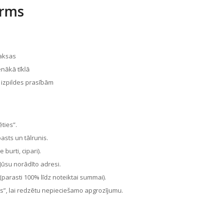
irms
maksas
ēnākā tīklā
 izpildes prasībām
ties”.
asts un tālrunis.
burti, cipari).
 Jūsu norādīto adresi.
(parasti 100% līdz noteiktai summai).
s”, lai redzētu nepieciešamo apgrozījumu.