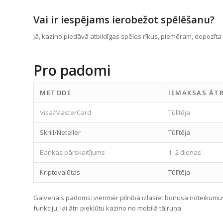
Vai ir iespējams ierobežot spēlēšanu?
Jā, kazino piedāvā atbildīgas spēles rīkus, piemēram, depozīta 
Pro padomi
METODE
IEMAKSAS ĀT
Visa/MasterCard
Tūlītēja
Skrill/Neteller
Tūlītēja
Bankas pārskaitījums
1–2 dienas
Kriptovalūtas
Tūlītēja
Galvenais padoms: vienmēr pilnībā izlasiet bonusa noteikumus 
funkciju, lai ātri piekļūtu kazino no mobilā tālruņa.