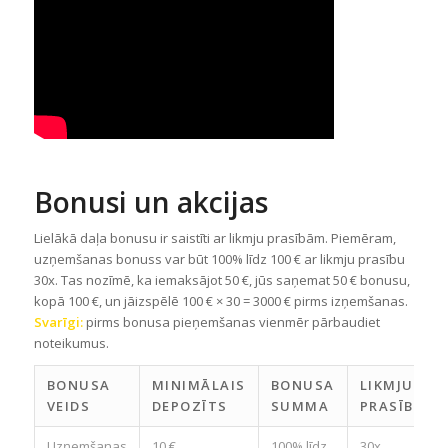
Bonusi un akcijas
Lielākā daļa bonusu ir saistīti ar likmju prasībām. Piemēram,
uzņemšanas bonuss var būt 100% līdz 100 € ar likmju prasību
30x. Tas nozīmē, ka iemaksājot 50 €, jūs saņemat 50 € bonusu,
kopā 100 €, un jāizspēlē 100 € × 30 = 3000 € pirms izņemšanas.
Svarīgi:
pirms bonusa pieņemšanas vienmēr pārbaudiet
noteikumus.
BONUSA
MINIMĀLAIS
BONUSA
LIKMJU
VEIDS
DEPOZĪTS
SUMMA
PRASĪBA
Uzņemšanas
10 €
100% līdz
30x