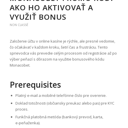
AKO HO AKTIVOVAŤ A
VYUŽIŤ BONUS
NON CLASSÉ
Založenie účtu v online kasíne je rýchle, ale presné vedomie,
čo očakávať v každom kroku, šetrí čas a frustráciu. Tento
sprievodca vás prevedie celým procesom od registrácie až po
výber peňazí s dôrazom na využitie bonusového kódu
Monacobet.
Prerequisites
Platný e‑mail a mobilné telefónne číslo pre overenie.
Doklad totožnosti (občiansky preukaz alebo pas) pre KYC
proces.
Funkčná platobná metóda (bankový prevod, karta,
e‑peňaženka).