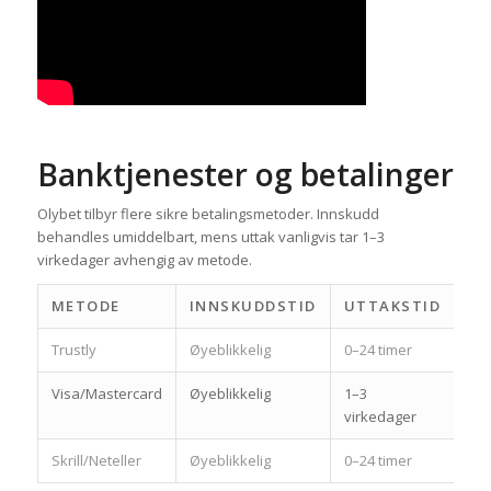
Banktjenester og betalinger
Olybet tilbyr flere sikre betalingsmetoder. Innskudd
behandles umiddelbart, mens uttak vanligvis tar 1–3
virkedager avhengig av metode.
METODE
INNSKUDDSTID
UTTAKSTID
GE
Trustly
Øyeblikkelig
0–24 timer
Ing
Visa/Mastercard
Øyeblikkelig
1–3
Ing
virkedager
Skrill/Neteller
Øyeblikkelig
0–24 timer
Ing