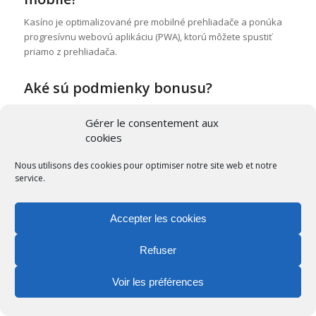
Kasíno je optimalizované pre mobilné prehliadače a ponúka
progresívnu webovú aplikáciu (PWA), ktorú môžete spustiť
priamo z prehliadača.
Aké sú podmienky bonusu?
Bonussy majú zvyčajne požiadavku na pretáčanie 35× bonusu
Gérer le consentement aux
a maximálnu výšku bonusu 100 €. Vždy si prečítajte konkrétne
cookies
podmienky v sekcii Promo.
Nous utilisons des cookies pour optimiser notre site web et notre
Potrebujem vložiť peniaze na aktiváciu
service.
bonusu?
Áno, väčšina bonusov vyžaduje minimálny vklad (napr. 10 €).
Accepter les cookies
Bez vkladu bonus neaktivujete.
Refuser
Čo ak mi výber trvá príliš dlho?
Voir les préférences
Štandardný čas výberu je 1–3 dni, pri bankovom prevode 3–5
dní. Ak výber presahuje 7 dní, kontaktujte podporu.