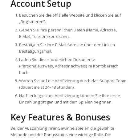
Account Setup
Besuchen Sie die offizielle Website und klicken Sie auf
„Registrieren”.
Geben Sie Ihre persönlichen Daten (Name, Adresse,
E‑Mail, Telefon) korrekt ein.
Bestätigen Sie Ihre E‑Mail-Adresse über den Link im
Bestätigungsmail.
Laden Sie die erforderlichen Dokumente
(Personalausweis, Adressnachweis) im Kontobereich
hoch.
Warten Sie auf die Verifizierung durch das Support-Team
(dauert meist 24–48 Stunden).
Nach erfolgreicher Verifizierung können Sie Ihre erste
Einzahlung tätigen und mit dem Spielen beginnen.
Key Features & Bonuses
Bei der Auszahlung Ihrer Gewinne spielen die gewählte
Methode und der Bonusstatus eine wichtige Rolle. Die