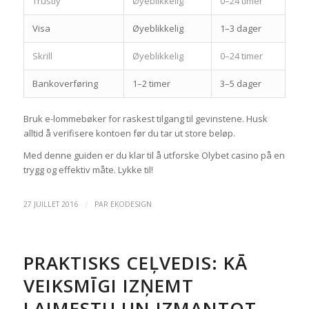
Trustly
Øyeblikkelig
0–24 timer
Visa
Øyeblikkelig
1–3 dager
Skrill
Øyeblikkelig
0–24 timer
Bankoverføring
1–2 timer
3–5 dager
Bruk e-lommebøker for raskest tilgang til gevinstene. Husk
alltid å verifisere kontoen før du tar ut store beløp.
Med denne guiden er du klar til å utforske Olybet casino på en
trygg og effektiv måte. Lykke til!
/
27 JUILLET 2016
PAR
EKODESIGN
PRAKTISKS CEĻVEDIS: KĀ
VEIKSMĪGI IZŅEMT
LAIMESTU UN IZMANTOT