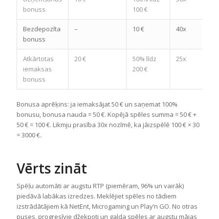
bonuss
100 €
Bezdepozīta
–
10 €
40x
bonuss
Atkārtotas
20 €
50% līdz
25x
iemaksas
200 €
bonuss
Bonusa aprēķins: ja iemaksājat 50 € un saņemat 100%
bonusu, bonusa nauda = 50 €. Kopējā spēles summa = 50 € +
50 € = 100 €. Likmju prasība 30x nozīmē, ka jāizspēlē 100 € × 30
= 3000 €.
Vērts zināt
Spēļu automāti ar augstu RTP (piemēram, 96% un vairāk)
piedāvā labākas izredzes. Meklējiet spēles no tādiem
izstrādātājiem kā NetEnt, Microgaming un Play’n GO. No otras
puses, progresīvie džekpoti un galda spēles ar augstu mājas