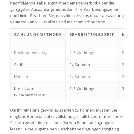
nachfolgende Tabelle gibt Ihnen einen Überblick über die
gängigsten Auszahlungsmethoden, ihre Bearbeitungszeiten
und Limits. Beachten Sie, dass die hitnspins dauer auszahlung
variieren kann – E‑Wallets sind meist am schnellsten.
ZAHLUNGSMETHODE
BEARBEITUNGSZEIT
MIN
Banküberweisung
3–5 Werktage
50 €
Skrill
24 Stunden
20 €
Neteller
24 Stunden
20 €
Kreditkarte
1–3 Werktage
30 €
(Visa/Mastercard)
Um Ihr hitnspins gewinn auszahlen zu können, müssen Sie
mögliche Bonusumsätze vollständig erfüllt haben. Informieren
Sie sich vorab über die spezifischen Bonusbedingungen –
lesen Sie die Allgemeinen Geschäftsbedingungen sorgfältig.