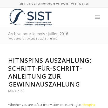
SIST, 75 rue Parmentier, 75 011 PARIS - 01 81 80 34 28
Archive pour le mois : juillet, 2016
Vous êtes ici :
Accueil
/
2016
/
juillet
HITNSPINS AUSZAHLUNG:
SCHRITT-FÜR-SCHRITT-
ANLEITUNG ZUR
GEWINNAUSZAHLUNG
NON CLASSÉ
Whether you are a first-time visitor or returning to
Hitnspins