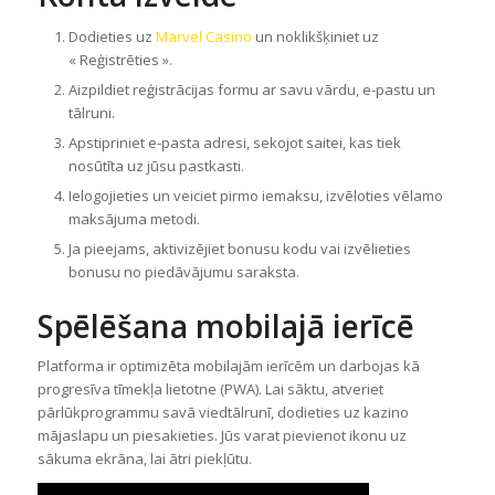
Dodieties uz
Marvel Casino
un noklikšķiniet uz
« Reģistrēties ».
Aizpildiet reģistrācijas formu ar savu vārdu, e-pastu un
tālruni.
Apstipriniet e-pasta adresi, sekojot saitei, kas tiek
nosūtīta uz jūsu pastkasti.
Ielogojieties un veiciet pirmo iemaksu, izvēloties vēlamo
maksājuma metodi.
Ja pieejams, aktivizējiet bonusu kodu vai izvēlieties
bonusu no piedāvājumu saraksta.
Spēlēšana mobilajā ierīcē
Platforma ir optimizēta mobilajām ierīcēm un darbojas kā
progresīva tīmekļa lietotne (PWA). Lai sāktu, atveriet
pārlūkprogrammu savā viedtālrunī, dodieties uz kazino
mājaslapu un piesakieties. Jūs varat pievienot ikonu uz
sākuma ekrāna, lai ātri piekļūtu.