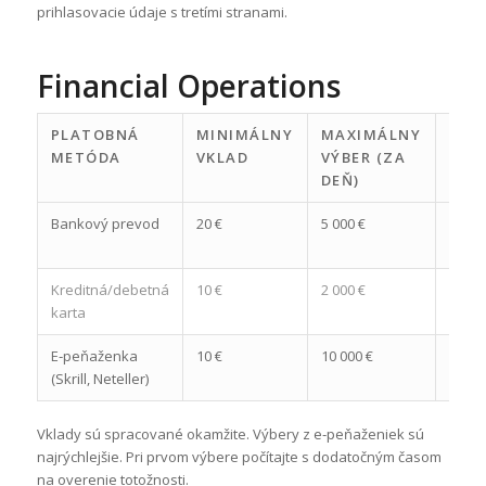
prihlasovacie údaje s tretími stranami.
Financial Operations
PLATOBNÁ
MINIMÁLNY
MAXIMÁLNY
ČAS
METÓDA
VKLAD
VÝBER (ZA
SPR
DEŇ)
VÝB
Bankový prevod
20 €
5 000 €
3–5 p
dní
Kreditná/debetná
10 €
2 000 €
1–3 p
karta
E‑peňaženka
10 €
10 000 €
Do 24
(Skrill, Neteller)
Vklady sú spracované okamžite. Výbery z e‑peňaženiek sú
najrýchlejšie. Pri prvom výbere počítajte s dodatočným časom
na overenie totožnosti.