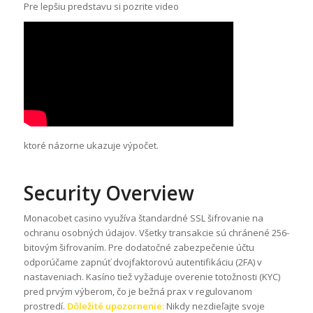
Pre lepšiu predstavu si pozrite video
ktoré názorne ukazuje výpočet.
Security Overview
Monacobet casino využíva štandardné SSL šifrovanie na
ochranu osobných údajov. Všetky transakcie sú chránené 256-
bitovým šifrovaním. Pre dodatočné zabezpečenie účtu
odporúčame zapnúť dvojfaktorovú autentifikáciu (2FA) v
nastaveniach. Kasíno tiež vyžaduje overenie totožnosti (KYC)
pred prvým výberom, čo je bežná prax v regulovanom
prostredí.
Dôležité upozornenie:
Nikdy nezdieľajte svoje