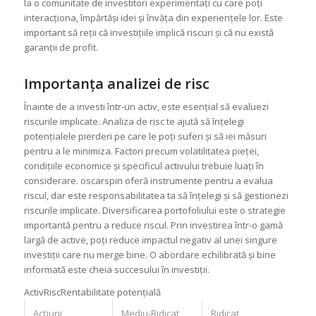
la o comunitate de investitori experimentați cu care poți
interacționa, împărtăși idei și învăța din experiențele lor. Este
important să reții că investițiile implică riscuri și că nu există
garanții de profit.
Importanța analizei de risc
Înainte de a investi într-un activ, este esențial să evaluezi
riscurile implicate. Analiza de risc te ajută să înțelegi
potențialele pierderi pe care le poți suferi și să iei măsuri
pentru a le minimiza. Factori precum volatilitatea pieței,
condițiile economice și specificul activului trebuie luați în
considerare. oscarspin oferă instrumente pentru a evalua
riscul, dar este responsabilitatea ta să înțelegi și să gestionezi
riscurile implicate. Diversificarea portofoliului este o strategie
importantă pentru a reduce riscul. Prin investirea într-o gamă
largă de active, poți reduce impactul negativ al unei singure
investiții care nu merge bine. O abordare echilibrată și bine
informată este cheia succesului în investiții.
ActivRiscRentabilitate potențială
Acțiuni
Mediu-Ridicat
Ridicat