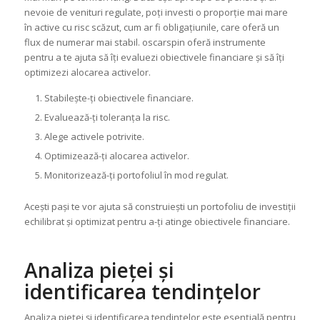
nevoie de venituri regulate, poți investi o proporție mai mare
în active cu risc scăzut, cum ar fi obligațiunile, care oferă un
flux de numerar mai stabil. oscarspin oferă instrumente
pentru a te ajuta să îți evaluezi obiectivele financiare și să îți
optimizezi alocarea activelor.
Stabilește-ți obiectivele financiare.
Evaluează-ți toleranța la risc.
Alege activele potrivite.
Optimizează-ți alocarea activelor.
Monitorizează-ți portofoliul în mod regulat.
Acești pași te vor ajuta să construiești un portofoliu de investiții
echilibrat și optimizat pentru a-ți atinge obiectivele financiare.
Analiza pieței și
identificarea tendințelor
Analiza pieței și identificarea tendințelor este esențială pentru