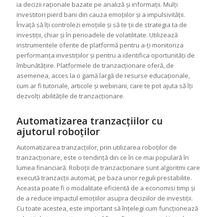
ia decizii raționale bazate pe analiză și informații. Mulți
investitori pierd bani din cauza emoțiilor și a impulsivității.
Învață să îți controlezi emoțiile și să te ții de strategia ta de
investiții, chiar și în perioadele de volatilitate. Utilizează
instrumentele oferite de platformă pentru a-ți monitoriza
performanța investițiilor și pentru a identifica oportunități de
îmbunătățire. Platformele de tranzacționare oferă, de
asemenea, acces la o gamă largă de resurse educaționale,
cum ar fi tutoriale, articole și webinarii, care te pot ajuta să îți
dezvolți abilitățile de tranzacționare.
Automatizarea tranzacțiilor cu
ajutorul roboților
Automatizarea tranzacțiilor, prin utilizarea roboților de
tranzacționare, este o tendință din ce în ce mai populară în
lumea financiară. Roboții de tranzacționare sunt algoritmi care
execută tranzacții automat, pe baza unor reguli prestabilite.
Aceasta poate fi o modalitate eficientă de a economisi timp și
de a reduce impactul emoțiilor asupra deciziilor de investiții.
Cu toate acestea, este important să înțelegi cum funcționează