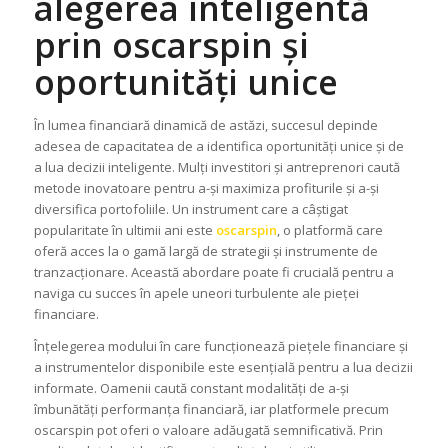
alegerea inteligentă
prin oscarspin și
oportunități unice
În lumea financiară dinamică de astăzi, succesul depinde
adesea de capacitatea de a identifica oportunități unice și de
a lua decizii inteligente. Mulți investitori și antreprenori caută
metode inovatoare pentru a-și maximiza profiturile și a-și
diversifica portofoliile. Un instrument care a câștigat
popularitate în ultimii ani este
oscarspin
, o platformă care
oferă acces la o gamă largă de strategii și instrumente de
tranzacționare. Această abordare poate fi crucială pentru a
naviga cu succes în apele uneori turbulente ale pieței
financiare.
Înțelegerea modului în care funcționează piețele financiare și
a instrumentelor disponibile este esențială pentru a lua decizii
informate. Oamenii caută constant modalități de a-și
îmbunătăți performanța financiară, iar platformele precum
oscarspin pot oferi o valoare adăugată semnificativă. Prin