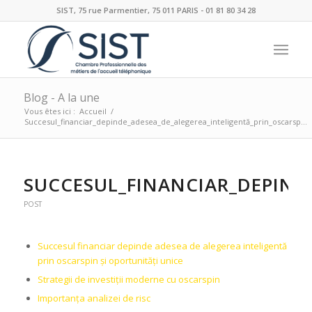
SIST, 75 rue Parmentier, 75 011 PARIS - 01 81 80 34 28
Blog - A la une
Vous êtes ici :
Accueil
/
Succesul_financiar_depinde_adesea_de_alegerea_inteligentă_prin_oscarsp...
SUCCESUL_FINANCIAR_DEPIND
POST
Succesul financiar depinde adesea de alegerea inteligentă
prin oscarspin și oportunități unice
Strategii de investiții moderne cu oscarspin
Importanța analizei de risc