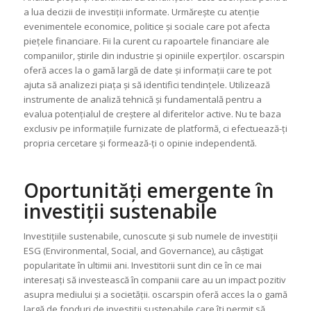
a lua decizii de investiții informate. Urmărește cu atenție
evenimentele economice, politice și sociale care pot afecta
piețele financiare. Fii la curent cu rapoartele financiare ale
companiilor, știrile din industrie și opiniile experților. oscarspin
oferă acces la o gamă largă de date și informații care te pot
ajuta să analizezi piața și să identifici tendințele. Utilizează
instrumente de analiză tehnică și fundamentală pentru a
evalua potențialul de creștere al diferitelor active. Nu te baza
exclusiv pe informațiile furnizate de platformă, ci efectuează-ți
propria cercetare și formează-ți o opinie independentă.
Oportunități emergente în
investiții sustenabile
Investițiile sustenabile, cunoscute și sub numele de investiții
ESG (Environmental, Social, and Governance), au câștigat
popularitate în ultimii ani. Investitorii sunt din ce în ce mai
interesați să investească în companii care au un impact pozitiv
asupra mediului și a societății. oscarspin oferă acces la o gamă
largă de fonduri de investiții sustenabile care îți permit să