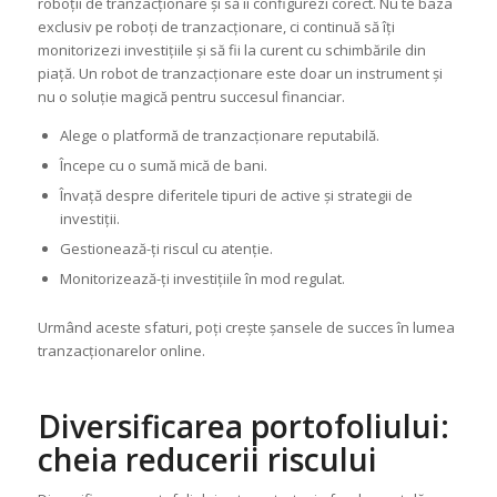
roboții de tranzacționare și să îi configurezi corect. Nu te baza
exclusiv pe roboți de tranzacționare, ci continuă să îți
monitorizezi investițiile și să fii la curent cu schimbările din
piață. Un robot de tranzacționare este doar un instrument și
nu o soluție magică pentru succesul financiar.
Alege o platformă de tranzacționare reputabilă.
Începe cu o sumă mică de bani.
Învață despre diferitele tipuri de active și strategii de
investiții.
Gestionează-ți riscul cu atenție.
Monitorizează-ți investițiile în mod regulat.
Urmând aceste sfaturi, poți crește șansele de succes în lumea
tranzacționarelor online.
Diversificarea portofoliului:
cheia reducerii riscului