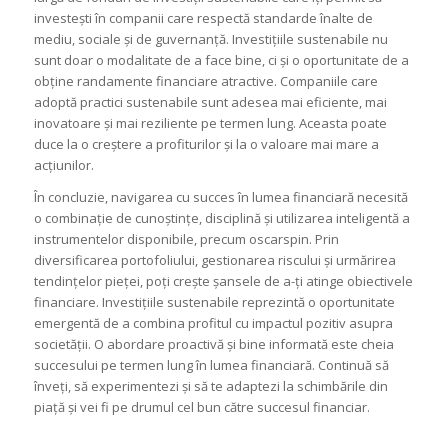
investești în companii care respectă standarde înalte de
mediu, sociale și de guvernanță. Investițiile sustenabile nu
sunt doar o modalitate de a face bine, ci și o oportunitate de a
obține randamente financiare atractive. Companiile care
adoptă practici sustenabile sunt adesea mai eficiente, mai
inovatoare și mai reziliente pe termen lung. Aceasta poate
duce la o creștere a profiturilor și la o valoare mai mare a
acțiunilor.
În concluzie, navigarea cu succes în lumea financiară necesită
o combinație de cunoștințe, disciplină și utilizarea inteligentă a
instrumentelor disponibile, precum oscarspin. Prin
diversificarea portofoliului, gestionarea riscului și urmărirea
tendințelor pieței, poți crește șansele de a-ți atinge obiectivele
financiare. Investițiile sustenabile reprezintă o oportunitate
emergentă de a combina profitul cu impactul pozitiv asupra
societății. O abordare proactivă și bine informată este cheia
succesului pe termen lung în lumea financiară. Continuă să
înveți, să experimentezi și să te adaptezi la schimbările din
piață și vei fi pe drumul cel bun către succesul financiar.