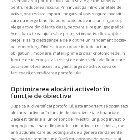
Diversificarea portofoliului este o strategie fundamentală
pentru reducerea riscului. Prin investiția într-o varietate de
active, poți reduce impactul negativ al unei singure investiții
care nu merge bine. Nu pune toate ouăle într-un singur coș!
Alege active din diferite clase, sectoare și regiuni geografice.
Acest lucru te va ajuta să te protejezi împotriva fluctuațiilor
pieței și să îți crești șansele de a obține un randament pozitiv
pe termen lung. Diversificarea poate include acțiuni,
obligațiuni, imobiliare, materii prime și chiar criptomonede, în
funcție de toleranța ta la risc și de obiectivele tale financiare.
oscarspin oferă acces la o gamă largă de active, ceea ce
facilitează diversificarea portofoliului.
Optimizarea alocării activelor în
funcție de obiective
După ce ai diversificat portofoliul, este important să optimizezi
alocarea activelor în funcție de obiectivele tale financiare.
Dacă ești tânăr și ai un orizont de investiții lung, poți investi o
proporție mai mare din portofoliu în active cu risc ridicat, cum
ar fi acțiunile, care au potențialul de a genera randamente
mai mari pe termen lung. Dacă ești aproape de pensie și ai