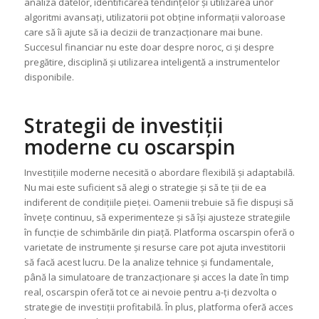
analiza datelor, identificarea tendințelor și utilizarea unor
algoritmi avansați, utilizatorii pot obține informații valoroase
care să îi ajute să ia decizii de tranzacționare mai bune.
Succesul financiar nu este doar despre noroc, ci și despre
pregătire, disciplină și utilizarea inteligentă a instrumentelor
disponibile.
Strategii de investiții
moderne cu oscarspin
Investițiile moderne necesită o abordare flexibilă și adaptabilă.
Nu mai este suficient să alegi o strategie și să te ții de ea
indiferent de condițiile pieței. Oamenii trebuie să fie dispuși să
învețe continuu, să experimenteze și să își ajusteze strategiile
în funcție de schimbările din piață. Platforma oscarspin oferă o
varietate de instrumente și resurse care pot ajuta investitorii
să facă acest lucru. De la analize tehnice și fundamentale,
până la simulatoare de tranzacționare și acces la date în timp
real, oscarspin oferă tot ce ai nevoie pentru a-ți dezvolta o
strategie de investiții profitabilă. În plus, platforma oferă acces