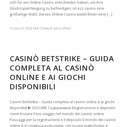
sich für ein Online-Casino entschieden haben, um Ihre
Glücksspiel-Neigung zu befriedigen, ist ezz casino eine
großartige Wahl. Dieses Online-Casino bietet Ihnen eine […]
10 JUILLET 2026
PAR
CORALIE GAULUPEAU
NON CLASSÉ
CASINÒ BETSTRIKE – GUIDA
COMPLETA AL CASINÒ
ONLINE E AI GIOCHI
DISPONIBILI
Casinò BetStrike – Guida completa al casinò online e ai giochi
disponibili ▶️ GIOCARE Содержимое Registrazione e deposito:
come iniziare il tuo viaggio nel mondo dei casinò online
Passaggi per la registrazione e il deposito Il mondo dei casinò
online è in continua evoluzione, con nuove piattaforme e