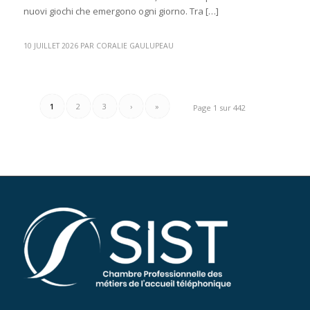
nuovi giochi che emergono ogni giorno. Tra […]
10 JUILLET 2026
PAR
CORALIE GAULUPEAU
1
2
3
›
»
Page 1 sur 442