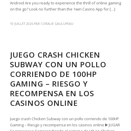
Android Are you ready to experience the thrill of online gaming
on the go? Look no further than the 1win Casino App for […]
10 JUILLET 2026
PAR
CORALIE GAULUPEAU
NON CLASSÉ
JUEGO CRASH CHICKEN
SUBWAY CON UN POLLO
CORRIENDO DE 100HP
GAMING – RIESGO Y
RECOMPENSA EN LOS
CASINOS ONLINE
Juego crash Chicken Subway con un pollo corriendo de 100HP
Gaming – Riesgo y recompensa en los casinos online ▶️ JUGAR
Содержимое Comprendiendo el sistema de HP en Chicken