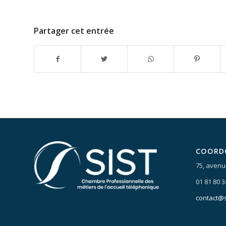
Partager cet entrée
COORD
75, avenu
01 81 80 3
contact@s