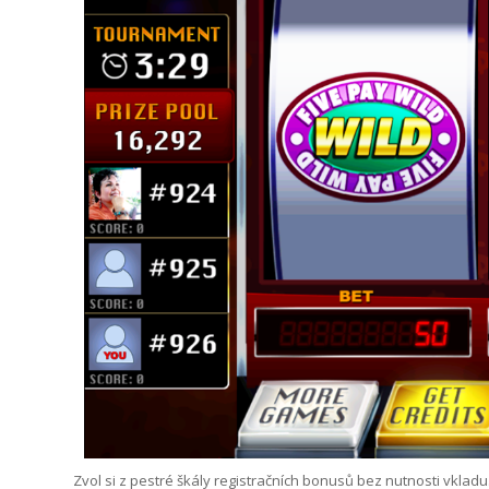
Zvol si z pestré škály registračních bonusů bez nutnosti vkladu