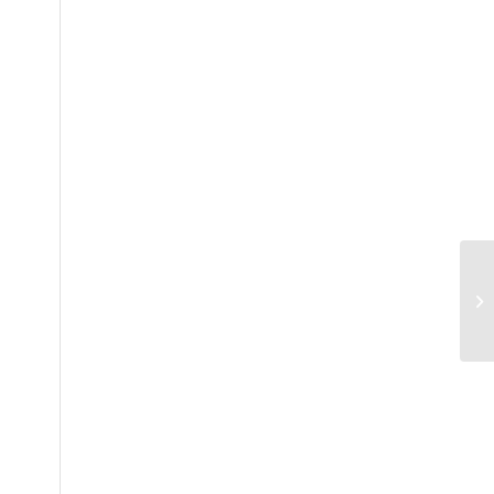
Dn
ka
so