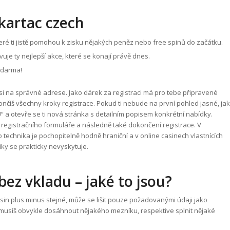
 kartac czech
eré ti jistě pomohou k zisku nějakých peněz nebo free spinů do začátku.
vuje ty nejlepší akce, které se konají právě dnes.
zdarma!
si na správné adrese. Jako dárek za registraci má pro tebe připravené
nčíš všechny kroky registrace. Pokud ti nebude na první pohled jasné, jak
U“ a otevře se ti nová stránka s detailním popisem konkrétní nabídky.
registračního formuláře a následně také dokončení registrace. V
 technika je pochopitelně hodně hraniční a v online casinech vlastnících
ky se prakticky nevyskytuje.
bez vkladu – jaké to jsou?
sin plus minus stejné, může se lišit pouze požadovanými údaji jako
a musíš obvykle dosáhnout nějakého mezníku, respektive splnit nějaké