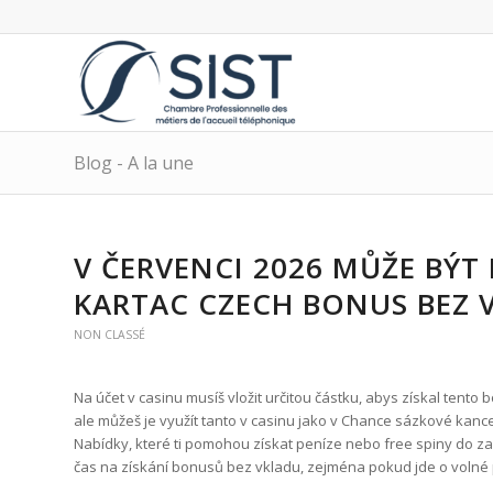
Blog - A la une
V ČERVENCI 2026 MŮŽE BÝT
KARTAC CZECH BONUS BEZ V
NON CLASSÉ
Na účet v casinu musíš vložit určitou částku, abys získal tent
ale můžeš je využít tanto v casinu jako v Chance sázkové kanc
Nabídky, které ti pomohou získat peníze nebo free spiny do za
čas na získání bonusů bez vkladu, zejména pokud jde o volné 