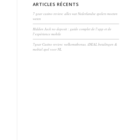
ARTICLES RÉCENTS
7 gear casino review: alles wat Nederlandse spelers moeten
weten
Hidden Jack no deposit : guide complet de l’app et de
l’expérience mobile
7gear Casino review: welkomstbonus, iDEAL betalingen &
mobiel spel voor NL