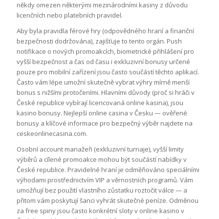
někdy omezen některými mezinárodními kasiny z důvodu
licenčních nebo platebních pravidel.
Aby byla pravidla férové hry (odpovědného hraní a finanční
bezpečnosti dodržována), zajišťuje to tento orgán. Push
notifikace o nových promoakcích, biometrické přihlášení pro
vyšší bezpečnost a čas od času i exkluzivní bonusy určené
pouze pro mobilní zařízení jsou často součástí těchto aplikací.
Často vám lépe umožní skutečně vybrat výhry mírně menší
bonus s nižšími protočeními. Hlavními důvody (proč si hráči v
České republice vybírají licencovaná online kasina), jsou
kasino bonusy. Nejlepší online casina v Česku — ověřené
bonusy a klíčové informace pro bezpečný výběr najdete na
ceskeonlinecasina.com.
Osobní account manažeři (exkluzivní turnaje), vyšší limity
výběrů a cílené promoakce mohou být součástí nabídky v
České republice. Pravidelné hraní je odměňováno speciálními
výhodami prostřednictvím VIP a věrnostních programů. Vám
umožňují bez použití vlastního zůstatku roztočit válce — a
přitom vám poskytují šanci vyhrát skutečné peníze. Odměnou
za free spiny jsou často konkrétní sloty v online kasino v