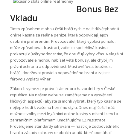
Bonus Bez
Vkladu
Tímto způsobem mohou čeští hráči rychle najít důvěryhodná
online kasina za reálné peníze, která odpovídají jejich
osobním preferencím. Provozovatel, který vyplácí pomalu,
může způsobovat frustraci, zatímco spolehlivá kasina
prokazují důvěryhodnost tím, že doručují výhry včas. Nelegální
provozovatelé mohou nabízet větší bonusy, ale chybí jim
právní ochrana a odpovědnost. Musí ověřovat totožnost
hráčů, dodržovat pravidla odpovědného hraní a zajistit
férovou výplatu výher.
Zákon č. vymezuje právní rámec pro hazardní hry v České
republice. Na našem webu se zaměřujeme na vysvětlení
klíčových aspektů (abyste si mohli vybrat), který typ kasina se
nejlépe hodí k vašemu hernímu stylu. Dnes mají čeští hráči
možnost volby mezi legálními online kasiny s místní licencí a
zahraničními platformami umožňujícími CZ registrace.
Prověřujeme standardy šifrování — nástroje zodpovědného
hraní a zásady ochrany osobních údajů, které pomáhají