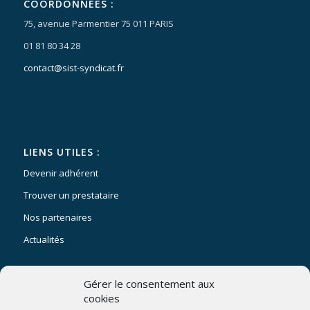
COORDONNÉES :
75, avenue Parmentier 75 011 PARIS
01 81 80 34 28
contact@sist-syndicat.fr
LIENS UTILES :
Devenir adhérent
Trouver un prestataire
Nos partenaires
Actualités
Gérer le consentement aux
cookies