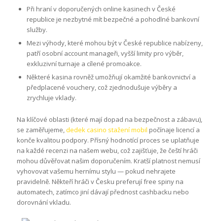
Při hraní v doporučených online kasinech v České
republice je nezbytné mít bezpečné a pohodlné bankovní
služby.
Mezi výhody, které mohou být v České republice nabízeny,
patří osobní account manageři, vyšší limity pro výběr,
exkluzivní turnaje a cílené promoakce.
Některé kasina rovněž umožňují okamžité bankovnictví a
předplacené vouchery, což zjednodušuje výběry a
zrychluje vklady.
Na klíčové oblasti (které mají dopad na bezpečnost a zábavu),
se zaměřujeme,
dedek casino stažení mobil
počínaje licencí a
konče kvalitou podpory. Přísný hodnotící proces se uplatňuje
na každé recenzi na našem webu, což zajišťuje, že čeští hráči
mohou důvěřovat našim doporučením. Kratší platnost nemusí
vyhovovat vašemu hernímu stylu — pokud nehrajete
pravidelně. Někteří hráči v Česku preferují free spiny na
automatech, zatímco jiní dávají přednost cashbacku nebo
dorovnání vkladu.