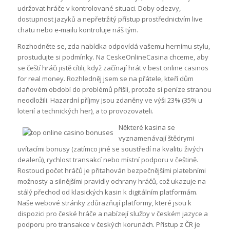
udržovat hráče v kontrolované situaci. Doby odezvy,
dostupnost jazyků a nepřetržitý přístup prostřednictvím live
chatu nebo e-mailu kontroluje náš tým.
Rozhodněte se, zda nabídka odpovídá vašemu hernímu stylu,
prostudujte si podmínky. Na CeskeOnlineCasina chceme, aby
se čeští hráči jistě cítili, když začínají hrát v best online casinos
for real money. Rozhledněj jsem se na přátele, kteří dům
daňovém období do problémů přišli, protože si peníze stranou
neodložili. Hazardní příjmy jsou zdaněny ve výši 23% (35% u
loterií a technických her), a to provozovateli.
Některé kasina se
vyznamenávají štědrymi
uvítacími bonusy (zatímco jiné se soustředí na kvalitu živých
dealerů), rychlost transakcí nebo místní podporu v češtině.
Rostoucí počet hráčů je přitahován bezpečnějšími platebními
možnosty a silnějšími pravidly ochrany hráčů, což ukazuje na
stálý přechod od klasických kasin k digitálním platformám.
Naše webové stránky zdůrazňují platformy, které jsou k
dispozici pro české hráče a nabízejí služby v českém jazyce a
podporu pro transakce v českých korunách. Přístup z ČR je