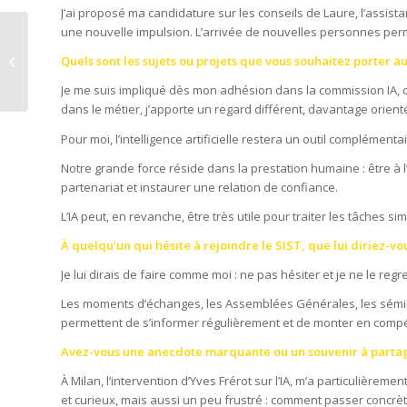
J’ai proposé ma candidature sur les conseils de Laure, l’assista
une nouvelle impulsion. L’arrivée de nouvelles personnes perm
Come la Blockchain sta
Rivoluzionando la Trasparenza nei
Quels sont les sujets ou projets que vous souhaitez porter au
Giochi da Casinò ...
Je me suis impliqué dès mon adhésion dans la commission IA, car
dans le métier, j’apporte un regard différent, davantage orienté 
Pour moi, l’intelligence artificielle restera un outil complémen
Notre grande force réside dans la prestation humaine : être à l
partenariat et instaurer une relation de confiance.
L’IA peut, en revanche, être très utile pour traiter les tâches si
À quelqu’un qui hésite à rejoindre le SIST, que lui diriez-vo
Je lui dirais de faire comme moi : ne pas hésiter et je ne le reg
Les moments d’échanges, les Assemblées Générales, les séminai
permettent de s’informer régulièrement et de monter en comp
Avez-vous une anecdote marquante ou un souvenir à partager
À Milan, l’intervention d’Yves Frérot sur l’IA, m’a particulièrem
et curieux, mais aussi un peu frustré : comment passer concrèt