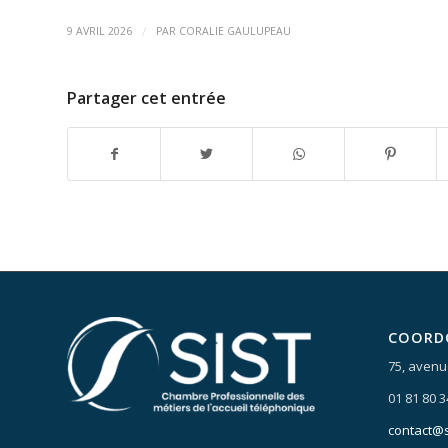
/
9 AVRIL 2026
PAR
CORALIE GAULUPEAU
Partager cet entrée
COORD
75, avenu
01 81 80 3
contact@s