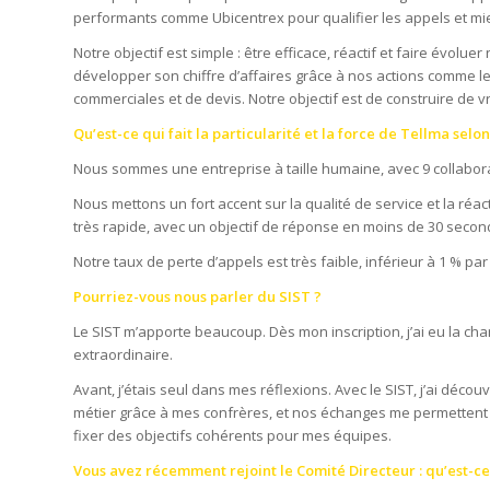
performants comme Ubicentrex pour qualifier les appels et mi
Notre objectif est simple : être efficace, réactif et faire évolue
développer son chiffre d’affaires grâce à nos actions comme l
commerciales et de devis. Notre objectif est de construire de vr
Qu’est-ce qui fait la particularité et la force de Tellma selon
Nous sommes une entreprise à taille humaine, avec 9 collaborat
Nous mettons un fort accent sur la qualité de service et la ré
très rapide, avec un objectif de réponse en moins de 30 secon
Notre taux de perte d’appels est très faible, inférieur à 1 % par m
Pourriez-vous nous parler du SIST ?
Le SIST m’apporte beaucoup. Dès mon inscription, j’ai eu la chan
extraordinaire.
Avant, j’étais seul dans mes réflexions. Avec le SIST, j’ai déco
métier grâce à mes confrères, et nos échanges me permettent 
fixer des objectifs cohérents pour mes équipes.
Vous avez récemment rejoint le Comité Directeur : qu’est-c