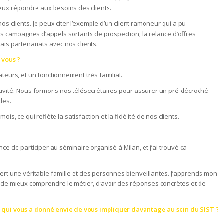
eux répondre aux besoins des clients.
r nos clients. Je peux citer l’exemple d’un client ramoneur qui a pu
es campagnes d’appels sortants de prospection, la relance d’offres
ais partenariats avec nos clients.
 vous ?
eurs, et un fonctionnement très familial.
activité. Nous formons nos télésecrétaires pour assurer un pré-décroché
des.
ois, ce qui reflète la satisfaction et la fidélité de nos clients.
ce de participer au séminaire organisé à Milan, et j’ai trouvé ça
uvert une véritable famille et des personnes bienveillantes. J’apprends mon
de mieux comprendre le métier, d’avoir des réponses concrètes et de
e qui vous a donné envie de vous impliquer davantage au sein du SIST 