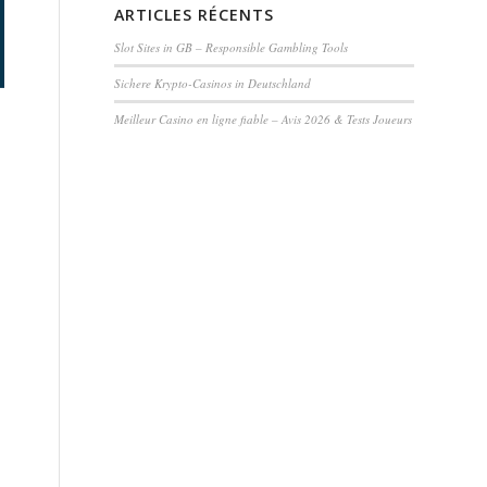
ARTICLES RÉCENTS
Slot Sites in GB – Responsible Gambling Tools
Sichere Krypto-Casinos in Deutschland
Meilleur Casino en ligne fiable – Avis 2026 & Tests Joueurs