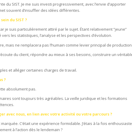
nte du SIST. Je me suis investi progressivement, avec l’envie d’apporter
et souvent d’insuffler des idées différentes.
 sein du SIST ?
 je suis particulièrement attiré par le sujet. Étant relativement “jeune”
vers les statistiques, l’analyse et les perspectives d’évolution.
taire, mais ne remplacera pas l’humain comme levier principal de production
’écoute du client, répondre au mieux à ses besoins, construire un véritabl
mples et alléger certaines charges de travail.
us ?
rette absolument pas.
res sont toujours très agréables. La veille juridique et les formations
étences.
 avec nous, en lien avec votre activité ou votre parcours ?
ent marquée. C’était une expérience formidable. J’étais à la fois enthousiaste
ement à l’action dès le lendemain ?