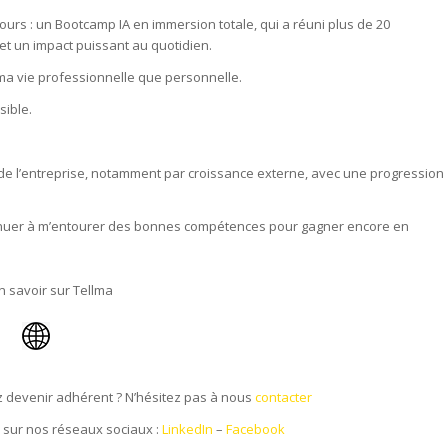
 jours : un Bootcamp IA en immersion totale, qui a réuni plus de 20
s et un impact puissant au quotidien.
ans ma vie professionnelle que personnelle.
ssible.
 de l’entreprise, notamment par croissance externe, avec une progression
continuer à m’entourer des bonnes compétences pour gagner encore en
n savoir sur Tellma
devenir adhérent ? N’hésitez pas à nous
contacter
T sur nos réseaux sociaux :
LinkedIn
–
Facebook