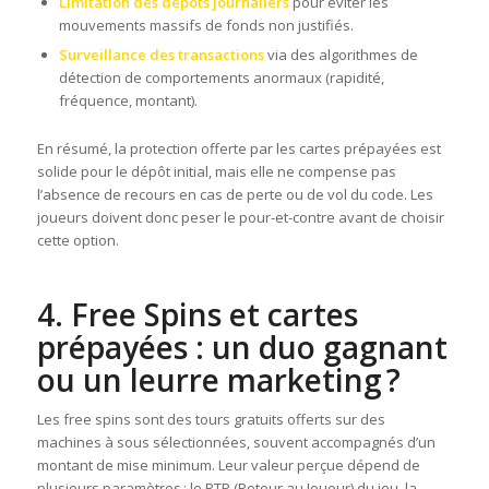
Limitation des dépôts journaliers
pour éviter les
mouvements massifs de fonds non justifiés.
Surveillance des transactions
via des algorithmes de
détection de comportements anormaux (rapidité,
fréquence, montant).
En résumé, la protection offerte par les cartes prépayées est
solide pour le dépôt initial, mais elle ne compense pas
l’absence de recours en cas de perte ou de vol du code. Les
joueurs doivent donc peser le pour‑et‑contre avant de choisir
cette option.
4. Free Spins et cartes
prépayées : un duo gagnant
ou un leurre marketing ?
Les free spins sont des tours gratuits offerts sur des
machines à sous sélectionnées, souvent accompagnés d’un
montant de mise minimum. Leur valeur perçue dépend de
plusieurs paramètres : le RTP (Retour au Joueur) du jeu, la