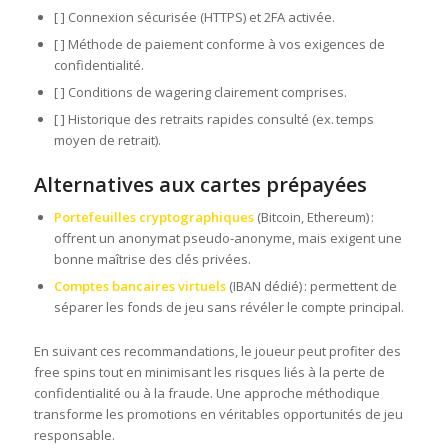
[ ] Connexion sécurisée (HTTPS) et 2FA activée.
[ ] Méthode de paiement conforme à vos exigences de
confidentialité.
[ ] Conditions de wagering clairement comprises.
[ ] Historique des retraits rapides consulté (ex. temps
moyen de retrait).
Alternatives aux cartes prépayées
Portefeuilles cryptographiques
(Bitcoin, Ethereum) :
offrent un anonymat pseudo‑anonyme, mais exigent une
bonne maîtrise des clés privées.
Comptes bancaires virtuels
(IBAN dédié) : permettent de
séparer les fonds de jeu sans révéler le compte principal.
En suivant ces recommandations, le joueur peut profiter des
free spins tout en minimisant les risques liés à la perte de
confidentialité ou à la fraude. Une approche méthodique
transforme les promotions en véritables opportunités de jeu
responsable.