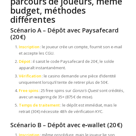
parcours de joueurs, même
budget, méthodes
différentes
Scénario A – Dépôt avec Paysafecard
(20 €)
Inscription
: le joueur crée un compte, fournit son e‑mail
et accepte les CGU.
Dépot
: il saisit le code Paysafecard de 20 €, le solde
apparaît instantanément.
Vérification
: le casino demande une pièce d’identité
uniquement lorsqu’il tente de retirer plus de 50 €.
Free spins
: 25 free spins sur
Gonzo’s Quest
sont crédités,
avec un wagering de 35× (875 € de mise).
Temps de traitement
: le dépôt est immédiat, mais le
retrait (30 €) nécessite 48 h de vérification KYC.
Scénario B – Dépôt avec e‑wallet (20 €)
Inscription
: même procédure, mais le joueur lie son