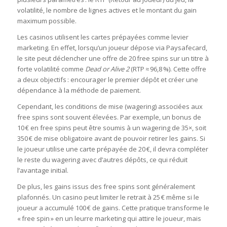
volatilité, le nombre de lignes actives et le montant du gain
maximum possible.
Les casinos utilisent les cartes prépayées comme levier
marketing. En effet, lorsqu’un joueur dépose via Paysafecard,
le site peut déclencher une offre de 20 free spins sur un titre à
forte volatilité comme
Dead or Alive 2
(RTP ≈ 96,8 %). Cette offre
a deux objectifs : encourager le premier dépôt et créer une
dépendance à la méthode de paiement.
Cependant, les conditions de mise (wagering) associées aux
free spins sont souvent élevées. Par exemple, un bonus de
10 € en free spins peut être soumis à un wagering de 35×, soit
350 € de mise obligatoire avant de pouvoir retirer les gains. Si
le joueur utilise une carte prépayée de 20 €, il devra compléter
le reste du wagering avec d’autres dépôts, ce qui réduit
l’avantage initial.
De plus, les gains issus des free spins sont généralement
plafonnés. Un casino peut limiter le retrait à 25 € même si le
joueur a accumulé 100 € de gains. Cette pratique transforme le
« free spin » en un leurre marketing qui attire le joueur, mais