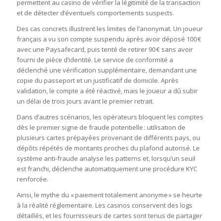
permettent au casino de vérifier la légitimité de la transaction
et de détecter d’éventuels comportements suspects.
Des cas concrets illustrent les limites de l’anonymat. Un joueur
français a vu son compte suspendu après avoir déposé 100 €
avec une Paysafecard, puis tenté de retirer 90 € sans avoir
fourni de pièce d’identité. Le service de conformité a
déclenché une vérification supplémentaire, demandant une
copie du passeport et un justificatif de domicile. Après
validation, le compte a été réactivé, mais le joueur a dû subir
un délai de trois jours avant le premier retrait.
Dans d’autres scénarios, les opérateurs bloquent les comptes
dès le premier signe de fraude potentielle : utilisation de
plusieurs cartes prépayées provenant de différents pays, ou
dépôts répétés de montants proches du plafond autorisé. Le
système anti‑fraude analyse les patterns et, lorsqu’un seuil
est franchi, déclenche automatiquement une procédure KYC
renforcée.
Ainsi, le mythe du « paiement totalement anonyme » se heurte
à la réalité réglementaire. Les casinos conservent des logs
détaillés, et les fournisseurs de cartes sont tenus de partager