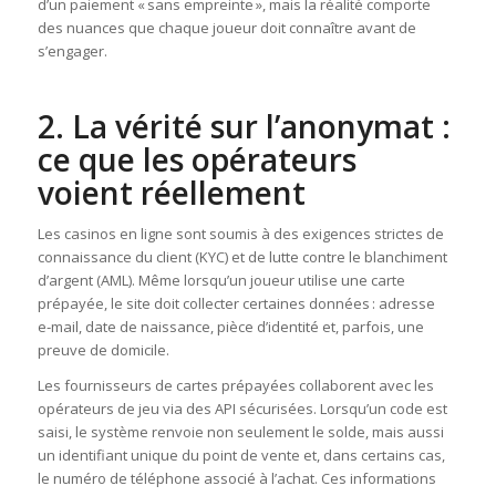
d’un paiement « sans empreinte », mais la réalité comporte
des nuances que chaque joueur doit connaître avant de
s’engager.
2. La vérité sur l’anonymat :
ce que les opérateurs
voient réellement
Les casinos en ligne sont soumis à des exigences strictes de
connaissance du client (KYC) et de lutte contre le blanchiment
d’argent (AML). Même lorsqu’un joueur utilise une carte
prépayée, le site doit collecter certaines données : adresse
e‑mail, date de naissance, pièce d’identité et, parfois, une
preuve de domicile.
Les fournisseurs de cartes prépayées collaborent avec les
opérateurs de jeu via des API sécurisées. Lorsqu’un code est
saisi, le système renvoie non seulement le solde, mais aussi
un identifiant unique du point de vente et, dans certains cas,
le numéro de téléphone associé à l’achat. Ces informations