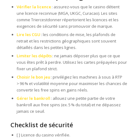
Vérifier la licence
: assurez‑vous que le casino détient
une licence reconnue (MGA, UKGC, Curacao). Les sites
comme Triercestdonner répertorient les licences et les
exigences de sécurité sans promouvoir de marque.
Lire les CGU
: les conditions de mise, les plafonds de
retrait et les restrictions géographiques sont souvent
détaillés dans les petites lignes.
Limiter les dépôts
: ne jamais déposer plus que ce que
vous êtes prêt à perdre. Utilisez les cartes prépayées pour
fixer un plafond strict.
Choisir le bon jeu
: privilégiez les machines à sous à RTP
> 96 % et volatilité moyenne pour maximiser les chances de
convertir les free spins en gains réels.
Gérer le bankroll
: allouez une petite partie de votre
bankroll aux free spins (ex. 5 % du total) et ne dépassez
jamais ce seuil.
Checklist de sécurité
[ ] Licence du casino vérifiée.