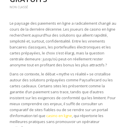
NON CLASSÉ
Le paysage des paiements en ligne a radicalement changé au
cours de la dernière décennie. Les joueurs de casino en ligne
recherchent aujourd’hui des solutions qui allient rapidité,
simplicité et, surtout, confidentialité. Entre les virements
bancaires classiques, les portefeuilles électroniques et les
cartes prépayées, le choix s’est élargi, mais la question
centrale demeure : jusqu’où peut‑on réellement rester
anonyme tout en profitant des bonus les plus attractifs ?
Dans ce contexte, le débat « mythe vs réalité » se cristallise
autour des solutions prépayées comme Paysafecard ou les
cartes cadeaux. Certains sites les présentent comme la
garantie d’un paiement sans trace, tandis que d’autres
insistent sur les exigences de conformité qui les limitent. Pour
mieux comprendre ces enjeux, il suffit de consulter un
comparatif de sites fiables ou de se rendre sur un portail
d’information tel que
casino en ligne
, qui répertorie les
meilleures pratiques sans promouvoir un opérateur