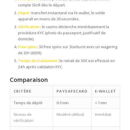
compte Skrill dès le départ.
Dépot
: transfert instantané via l’e‑wallet, le solde
apparaît en moins de 30 secondes.
Vérification
: le casino déclenche immédiatement la
procédure KYC (photo du passeport, justificatif de
domicile).
Free spins
: 30 free spins sur
Starburst
avec un wagering
de 30× (600 €).
Temps de traitement
: le retrait de 30 € est effectué en
24 h après validation KYC.
Comparaison
CRITÈRE
PAYSAFECARD
E‑WALLET
Temps de dépôt
0‑5 min
< 1 min
Niveau de
Modéré (début)
Immédiat
vérification