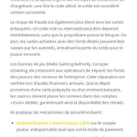
chargeback ; une fois le code utilisé, le solde est considéré
comme consommé.
Le risque de fraude est également plus élevé avec les cartes
prépayées. Un code volé ou intercepté peut être dépensé
immédiatement, sans que le propriétaire puisse le bloquer. De
plus, les cartes achetées avec des fonds illicites peuvent être
saisies par les autorités, entraînant la perte du solde pour le
joueur innocent.
Les licences de jeu (Malte Gaming Authority, Curaçao
eGaming, etc.) imposent aux opérateurs de séparer les fonds
des joueurs des revenus de l’entreprise. Cette séparation est
vérifiée lors d’audits financiers annuels. Que le dépôt
provienne d’une carte prépayée ou d’un virement bancaire,
les casinos doivent placer les sommes dans des comptes
« trust » dédiés, garantissant ainsi la disponibilité des retraits.
En pratique, les mécanismes de sécurité incluent :
Authentification à deux facteurs (2FA)
sur le compte
joueur, indispensable quel que soit le mode de paiement.