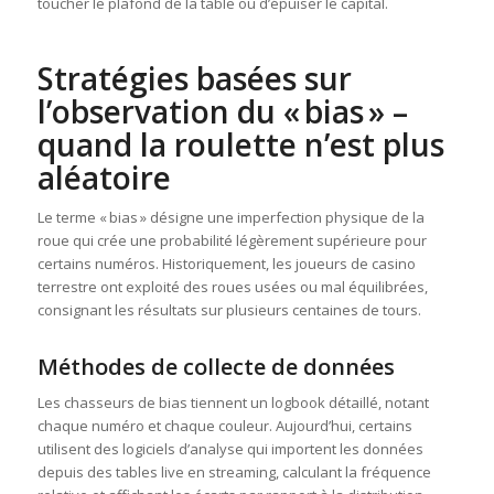
toucher le plafond de la table ou d’épuiser le capital.
Stratégies basées sur
l’observation du « bias » –
quand la roulette n’est plus
aléatoire
Le terme « bias » désigne une imperfection physique de la
roue qui crée une probabilité légèrement supérieure pour
certains numéros. Historiquement, les joueurs de casino
terrestre ont exploité des roues usées ou mal équilibrées,
consignant les résultats sur plusieurs centaines de tours.
Méthodes de collecte de données
Les chasseurs de bias tiennent un logbook détaillé, notant
chaque numéro et chaque couleur. Aujourd’hui, certains
utilisent des logiciels d’analyse qui importent les données
depuis des tables live en streaming, calculant la fréquence