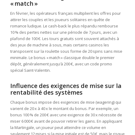
« match »
En février, les opérateurs français multiplient les offres pour
attirer les couples et les joueurs solitaires en quête de
romance ludique. Le cash‑back le plus répandu rembourse
10 % des pertes nettes sur une période de 7 jours, avec un
plafond de 100 €. Les tours gratuits sont souvent attachés à
des jeux de machine à sous, mais certains casinos les
transposent sur la roulette sous forme de 20 spins sans mise
minimale. Le bonus « match » classique double le premier
dépôt, généralement jusqu’à 200 €, avec un code promo
spécial Saint‑Valentin.
Influence des exigences de mise sur la
rentabilité des systèmes
Chaque bonus impose des exigences de mise (wagering) qui
varient de 20 x à 40 x le montant du bonus. Par exemple, un
bonus 100 % de 200 € avec une exigence de 30 x nécessite de
miser 6 000 € avant de pouvoir retirer les gains. En appliquant
la Martingale, un joueur peut atteindre ce volume en
seulement 12 mises si la mise initiale est de 50 €, mais le risque