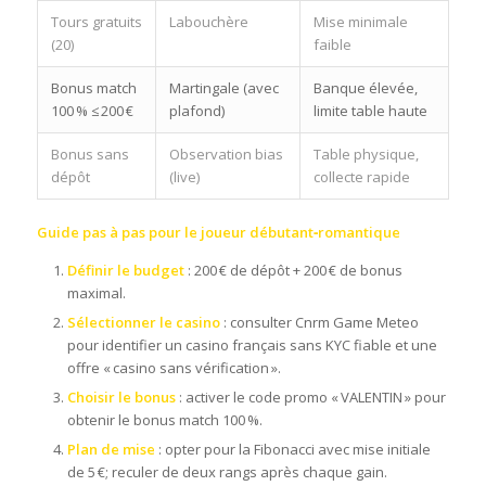
Tours gratuits
Labouchère
Mise minimale
(20)
faible
Bonus match
Martingale (avec
Banque élevée,
100 % ≤ 200 €
plafond)
limite table haute
Bonus sans
Observation bias
Table physique,
dépôt
(live)
collecte rapide
Guide pas à pas pour le joueur débutant‑romantique
Définir le budget
: 200 € de dépôt + 200 € de bonus
maximal.
Sélectionner le casino
: consulter Cnrm Game Meteo
pour identifier un casino français sans KYC fiable et une
offre « casino sans vérification ».
Choisir le bonus
: activer le code promo « VALENTIN » pour
obtenir le bonus match 100 %.
Plan de mise
: opter pour la Fibonacci avec mise initiale
de 5 €; reculer de deux rangs après chaque gain.