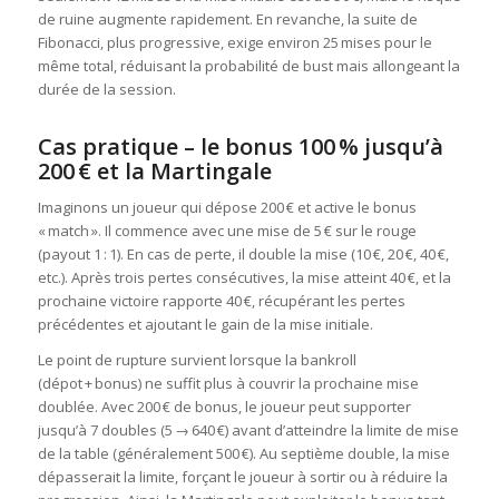
de ruine augmente rapidement. En revanche, la suite de
Fibonacci, plus progressive, exige environ 25 mises pour le
même total, réduisant la probabilité de bust mais allongeant la
durée de la session.
Cas pratique – le bonus 100 % jusqu’à
200 € et la Martingale
Imaginons un joueur qui dépose 200 € et active le bonus
« match ». Il commence avec une mise de 5 € sur le rouge
(payout 1 : 1). En cas de perte, il double la mise (10 €, 20 €, 40 €,
etc.). Après trois pertes consécutives, la mise atteint 40 €, et la
prochaine victoire rapporte 40 €, récupérant les pertes
précédentes et ajoutant le gain de la mise initiale.
Le point de rupture survient lorsque la bankroll
(dépot + bonus) ne suffit plus à couvrir la prochaine mise
doublée. Avec 200 € de bonus, le joueur peut supporter
jusqu’à 7 doubles (5 → 640 €) avant d’atteindre la limite de mise
de la table (généralement 500 €). Au septième double, la mise
dépasserait la limite, forçant le joueur à sortir ou à réduire la