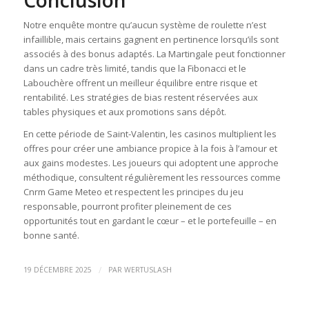
Conclusion
Notre enquête montre qu’aucun système de roulette n’est
infaillible, mais certains gagnent en pertinence lorsqu’ils sont
associés à des bonus adaptés. La Martingale peut fonctionner
dans un cadre très limité, tandis que la Fibonacci et le
Labouchère offrent un meilleur équilibre entre risque et
rentabilité. Les stratégies de bias restent réservées aux
tables physiques et aux promotions sans dépôt.
En cette période de Saint‑Valentin, les casinos multiplient les
offres pour créer une ambiance propice à la fois à l’amour et
aux gains modestes. Les joueurs qui adoptent une approche
méthodique, consultent régulièrement les ressources comme
Cnrm Game Meteo et respectent les principes du jeu
responsable, pourront profiter pleinement de ces
opportunités tout en gardant le cœur – et le portefeuille – en
bonne santé.
/
19 DÉCEMBRE 2025
PAR
WERTUSLASH