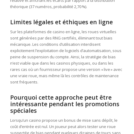
relative et affichant les écarts par rapport à la distribution
théorique (37 numéros, probabilité 2,70 %).
Limites légales et éthiques en ligne
Sur les plateformes de casino en ligne, les roues virtuelles
sont générées par des RNG certifiés, éliminant tout biais
mécanique. Les conditions d’utilisation interdisent
explicitement l’exploitation de logiciels d’automatisation, sous
peine de suspension du compte. Ainsi, la stratégie de bias
n’est viable que dans les casinos physiques, ou dans les
rares cas où un fournisseur propose une version « live » avec
une vraie roue, mais même là les contrôles de maintenance
sont fréquents.
Pourquoi cette approche peut être
intéressante pendant les promotions
spéciales
Lorsqu’un casino propose un bonus de mise sans dépôt, le
coût d’entrée est nul. Un joueur peut alors tester une roue
suspectée de bias pendant quelques dizaines de tours sans