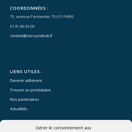
COORDONNÉES :
75, avenue Parmentier 75 011 PARIS
01 81 80 34 28
contact@sist-syndicat.fr
LIENS UTILES :
Devenir adhérent
Trouver un prestataire
Nos partenaires
Actualités
Gérer le consentement aux