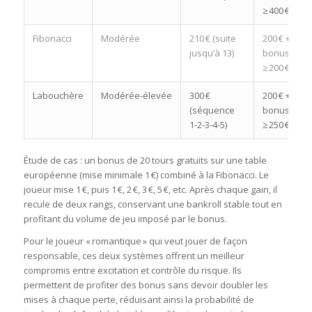
≥ 400 €
Fibonacci
Modérée
210 € (suite
200 € +
jusqu’à 13)
bonus
≥ 200 €
Labouchère
Modérée‑élevée
300 €
200 € +
(séquence
bonus
1‑2‑3‑4‑5)
≥ 250 €
Étude de cas : un bonus de 20 tours gratuits sur une table
européenne (mise minimale 1 €) combiné à la Fibonacci. Le
joueur mise 1 €, puis 1 €, 2 €, 3 €, 5 €, etc. Après chaque gain, il
recule de deux rangs, conservant une bankroll stable tout en
profitant du volume de jeu imposé par le bonus.
Pour le joueur « romantique » qui veut jouer de façon
responsable, ces deux systèmes offrent un meilleur
compromis entre excitation et contrôle du risque. Ils
permettent de profiter des bonus sans devoir doubler les
mises à chaque perte, réduisant ainsi la probabilité de