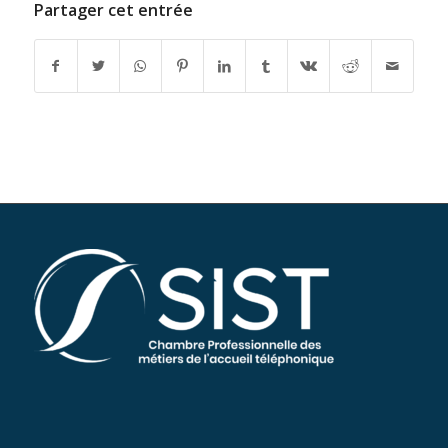
Partager cet entrée