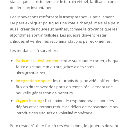
statistiques directement sur le terrain virtuel, facilitant la prise
de décision instantanée.
Ces innovations renforcent la transparence ? Partiellement.
L’IA peut expliquer pourquoi une cote a changé, mais elle peut
aussi créer de nouveaux mythes, comme la croyance que les
algorithmes sont infaillibles. Les joueurs doivent rester
critiques et vérifier les recommandations par eux‑mêmes.
Les tendances à surveiller :
Paris micro‑événements
: mise sur chaque corner, chaque
faute ou chaque tir au but, grâce à des cotes
ultra‑granulaires.
Intégration e‑sport
: les tournois de jeux vidéo offrent des
flux en direct avec des paris en temps réel, attirant une
nouvelle génération de parieurs.
Crypto‑betting
: l’utilisation de cryptomonnaies pour les
dépôts et les retraits réduit les délais de transaction, mais
introduit des risques de volatilité monétaire.
Pour rester réaliste face à ces évolutions, les joueurs doivent :