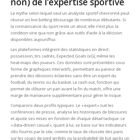
non) de l’expertise sportive
Le mythe selon lequel seul un analyste sportif chevronné peut
réussir en live‑betting décourage de nombreux débutants. Si
la connaissance du sport reste un atout, elle n’est plus la
condition sine qua non grâce aux outils d’aide à la décision
disponibles aujourd’hui.
Les plateformes intègrent des statistiques en direct :
possession, tirs cadrés, Expected Goals (xG), même les
heat‑maps des joueurs. Ces données sont présentées sous
forme de graphiques interactifs, permettant au parieur de
prendre des décisions éclairées sans être un expert du
football, du tennis ou du basket. Le cash‑out, fonction qui
permet de clôturer un pari avant la fin du match, offre une
marge de manœuvre supplémentaire pour gérer le risque.
Comparons deux profils typiques. Le « expert » suit les
conférences de presse, analyse les historiques de blessures
et ajuste ses mises en fonction de chaque détail tactique. Le
« data‑driven casual », quant à lui, se base sur les indicateurs
clés fournis par le site, comme le taux de réussite des paris
sur les coups de pied arrêtés ou la probabilité de but après un