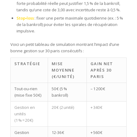
forte probabilité réelle peut justifier 1,5 % de la bankroll,
tandis qu’une cote de 3,00 avec incertitude reste à 0,5 %.
Stop‑loss
: fixer une perte maximale quotidienne (ex. : 5 %
de la bankroll) pour éviter les spirales de récupération
impulsive.
Voici un petit tableau de simulation montrant l’impact d’une
bonne gestion sur 30 paris consécutifs :
STRATÉGIE
MISE
GAIN NET
MOYENNE
APRÈS 30
(€/UNITÉ)
PARIS
Tout‑ou‑rien
50 € (5 %
– 1 200 €
(mise fixe 50 €)
bankroll)
Gestion en
20 € (2 unité)
+ 340 €
unités
(1 % = 20 €)
Gestion
12‑36 €
+ 560 €