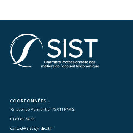
COORDONNÉES :
75, avenue Parmentier 75 011 PARIS
01 81 80 34 28
contact@sist-syndicat.fr