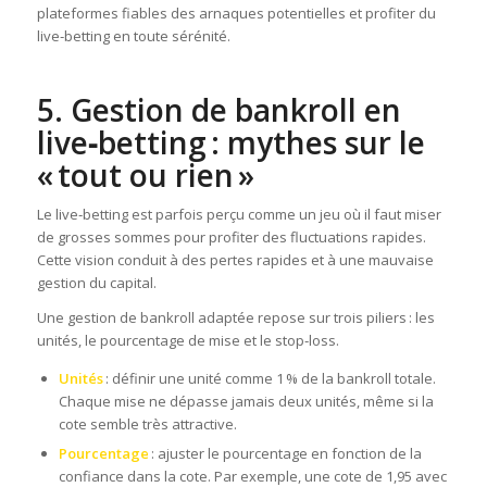
plateformes fiables des arnaques potentielles et profiter du
live‑betting en toute sérénité.
5. Gestion de bankroll en
live‑betting : mythes sur le
« tout ou rien »
Le live‑betting est parfois perçu comme un jeu où il faut miser
de grosses sommes pour profiter des fluctuations rapides.
Cette vision conduit à des pertes rapides et à une mauvaise
gestion du capital.
Une gestion de bankroll adaptée repose sur trois piliers : les
unités, le pourcentage de mise et le stop‑loss.
Unités
: définir une unité comme 1 % de la bankroll totale.
Chaque mise ne dépasse jamais deux unités, même si la
cote semble très attractive.
Pourcentage
: ajuster le pourcentage en fonction de la
confiance dans la cote. Par exemple, une cote de 1,95 avec