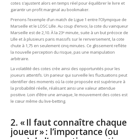
cotes s’ajustent alors en temps réel pour équilibrer le livre et
garantir un profit marginal au bookmaker.
Prenons l’exemple d’un match de Ligue 1 entre l’Olympique de
Marseille et le LOSC Lille. Au coup d’envoi, la cote du vainqueur
Marseille est de 2,10. À la 23ᵉ minute, suite à un but précoce de
Lille et à plusieurs paris massifs sur le renversement, la cote
chute à 1,75 en seulement cinq minutes. Ce glissement reflète
la nouvelle perception du risque, pas une manipulation
arbitraire.
La volatilité des cotes crée ainsi des opportunités pour les
joueurs attentifs. Un parieur qui surveille les fluctuations peut
identifier des moments où la cote proposée est supérieure à
la probabilité réelle, réalisant ainsi une valeur attendue
positive. Loin d’être une arnaque, le mouvement des cotes est
le cœur même du live‑betting.
2. « Il faut connaître chaque
joueur » : l’importance (ou