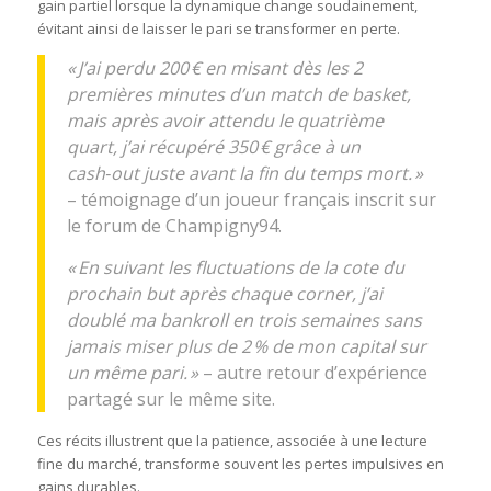
gain partiel lorsque la dynamique change soudainement,
évitant ainsi de laisser le pari se transformer en perte.
« J’ai perdu 200 € en misant dès les 2
premières minutes d’un match de basket,
mais après avoir attendu le quatrième
quart, j’ai récupéré 350 € grâce à un
cash‑out juste avant la fin du temps mort. »
– témoignage d’un joueur français inscrit sur
le forum de Champigny94.
« En suivant les fluctuations de la cote du
prochain but après chaque corner, j’ai
doublé ma bankroll en trois semaines sans
jamais miser plus de 2 % de mon capital sur
un même pari. »
– autre retour d’expérience
partagé sur le même site.
Ces récits illustrent que la patience, associée à une lecture
fine du marché, transforme souvent les pertes impulsives en
gains durables.