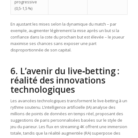
progressive
(0,5‑1,5 %)
En ajustant les mises selon la dynamique du match – par
exemple, augmenter légèrement la mise après un but si la
confiance dans la cote du prochain but est élevée – le joueur
maximise ses chances sans exposer une part
disproportionnée de son capital.
6. L’avenir du live‑betting :
réalité des innovations
technologiques
Les avancées technologiques transforment le live‑betting à un
rythme soutenu. L’intelligence artificielle (IA) analyse des
millions de points de données en temps réel, proposant des
suggestions de paris personnalisées basées sur le style de
jeu du parieur. Les flux en streaming 4K offrent une immersion
totale, tandis que la réalité augmentée (RA) superpose des