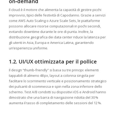
on‑demand
Il cloud è il motore che alimenta la capacità di gestire picchi
improvvisi, tipici delle festività di Capodanno. Grazie a servizi
come AWS Auto Scaling o Azure Scale Sets, le piattaforme
possono allocare risorse computazionali in pochi secondi,
evitando downtime durante le ore di punta. Inoltre, la
distribuzione geografica dei data center riduce la latenza per
gli utenti in Asia, Europa e America Latina, garantendo
un’esperienza uniforme.
1.2. UI/UX ottimizzata per il pollice
Il design “thumb‑friendly” si basa su tre principi: elementi
tappabili di almeno 48 px, layout a colonna singola per
facilitare lo scorrimento verticale e posizionamento strategico
dei pulsanti di scommessa e spin nella zona inferiore dello
schermo. Test A/B condotti su dispositivi iOS e Android hanno
dimostrato che una barra di navigazione ridotta del 30 %
aumenta il tasso di completamento delle sessioni del 12 %.