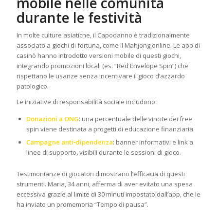
mobile nelle comunità
durante le festività
In molte culture asiatiche, il Capodanno è tradizionalmente
associato a giochi di fortuna, come il Mahjong online. Le app di
casinò hanno introdotto versioni mobile di questi giochi,
integrando promozioni locali (es. “Red Envelope Spin”) che
rispettano le usanze senza incentivare il gioco d’azzardo
patologico.
Le iniziative di responsabilità sociale includono:
Donazioni a ONG
: una percentuale delle vincite dei free
spin viene destinata a progetti di educazione finanziaria.
Campagne anti‑dipendenza
: banner informativi e link a
linee di supporto, visibili durante le sessioni di gioco.
Testimonianze di giocatori dimostrano l’efficacia di questi
strumenti. Maria, 34 anni, afferma di aver evitato una spesa
eccessiva grazie al limite di 30 minuti impostato dall’app, che le
ha inviato un promemoria “Tempo di pausa”.