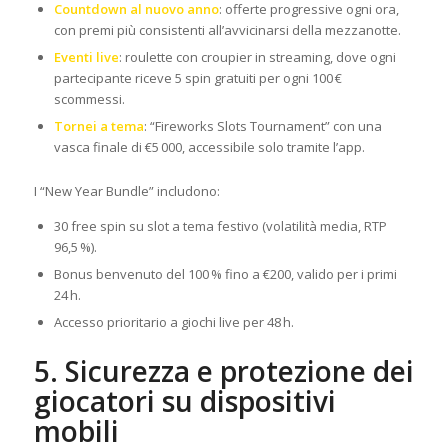
Countdown al nuovo anno
: offerte progressive ogni ora,
con premi più consistenti all’avvicinarsi della mezzanotte.
Eventi live
: roulette con croupier in streaming, dove ogni
partecipante riceve 5 spin gratuiti per ogni 100 €
scommessi.
Tornei a tema
: “Fireworks Slots Tournament” con una
vasca finale di €5 000, accessibile solo tramite l’app.
I “New Year Bundle” includono:
30 free spin su slot a tema festivo (volatilità media, RTP
96,5 %).
Bonus benvenuto del 100 % fino a €200, valido per i primi
24 h.
Accesso prioritario a giochi live per 48 h.
5. Sicurezza e protezione dei
giocatori su dispositivi
mobili