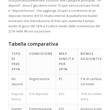
una puntata preliminare. Esistono due categorie principali: “no
deposit”, dove il giocatore riceve 10 spin senza versare fondi,
e “deposit bonus”, che aggiunge 20 spin a condizione di un
deposito minimo di €10. Analisi interne di piattaforme leader
mostrano che l’introduzione di free spin aumenta il tempo
medio di gioco del 18 % e il valore medio delle scommesse del
22 % nelle 48 ore successive.
Tabella comparativa
TIPO
CONDIZIONE
MAX
BONUS
DI
VINCITA
AGGIUNTIVO
FREE
PER
SPIN
SPIN
No
Registrazione
€5
5 % di cashback
deposit
sul totale
Deposit
€10 deposito
€20
10 % di credito
bonus
extra
Evento
Partecipazione
€15
Accesso a slot