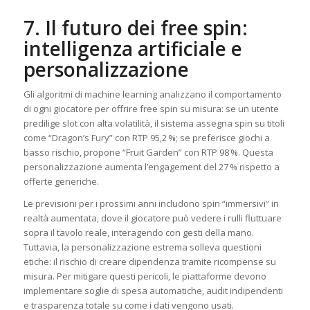
7. Il futuro dei free spin:
intelligenza artificiale e
personalizzazione
Gli algoritmi di machine learning analizzano il comportamento
di ogni giocatore per offrire free spin su misura: se un utente
predilige slot con alta volatilità, il sistema assegna spin su titoli
come “Dragon’s Fury” con RTP 95,2 %; se preferisce giochi a
basso rischio, propone “Fruit Garden” con RTP 98 %. Questa
personalizzazione aumenta l’engagement del 27 % rispetto a
offerte generiche.
Le previsioni per i prossimi anni includono spin “immersivi” in
realtà aumentata, dove il giocatore può vedere i rulli fluttuare
sopra il tavolo reale, interagendo con gesti della mano.
Tuttavia, la personalizzazione estrema solleva questioni
etiche: il rischio di creare dipendenza tramite ricompense su
misura. Per mitigare questi pericoli, le piattaforme devono
implementare soglie di spesa automatiche, audit indipendenti
e trasparenza totale su come i dati vengono usati.