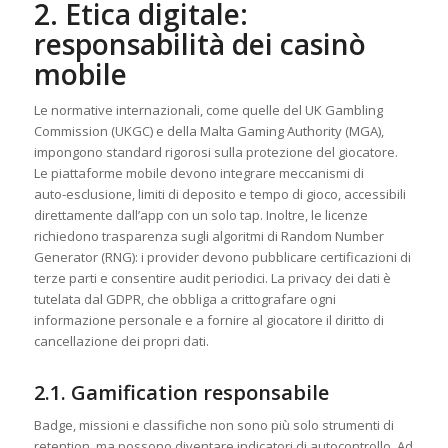
2. Etica digitale:
responsabilità dei casinò
mobile
Le normative internazionali, come quelle del UK Gambling
Commission (UKGC) e della Malta Gaming Authority (MGA),
impongono standard rigorosi sulla protezione del giocatore.
Le piattaforme mobile devono integrare meccanismi di
auto‑esclusione, limiti di deposito e tempo di gioco, accessibili
direttamente dall’app con un solo tap. Inoltre, le licenze
richiedono trasparenza sugli algoritmi di Random Number
Generator (RNG): i provider devono pubblicare certificazioni di
terze parti e consentire audit periodici. La privacy dei dati è
tutelata dal GDPR, che obbliga a crittografare ogni
informazione personale e a fornire al giocatore il diritto di
cancellazione dei propri dati.
2.1. Gamification responsabile
Badge, missioni e classifiche non sono più solo strumenti di
retention, ma possono diventare indicatori di autocontrollo. Ad