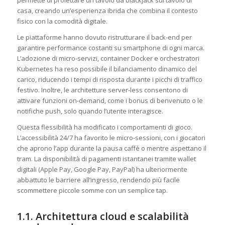
permette di proiettare un tavolo da blackjack sul tavolo di
casa, creando un’esperienza ibrida che combina il contesto
fisico con la comodità digitale.
Le piattaforme hanno dovuto ristrutturare il back‑end per
garantire performance costanti su smartphone di ogni marca.
L’adozione di micro‑servizi, container Docker e orchestratori
Kubernetes ha reso possibile il bilanciamento dinamico del
carico, riducendo i tempi di risposta durante i picchi di traffico
festivo. Inoltre, le architetture server‑less consentono di
attivare funzioni on‑demand, come i bonus di benvenuto o le
notifiche push, solo quando l’utente interagisce.
Questa flessibilità ha modificato i comportamenti di gioco.
L’accessibilità 24/7 ha favorito le micro‑sessioni, con i giocatori
che aprono l’app durante la pausa caffè o mentre aspettano il
tram. La disponibilità di pagamenti istantanei tramite wallet
digitali (Apple Pay, Google Pay, PayPal) ha ulteriormente
abbattuto le barriere all’ingresso, rendendo più facile
scommettere piccole somme con un semplice tap.
1.1. Architettura cloud e scalabilità