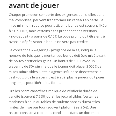
avant de jouer
Chaque promotion comporte des exigences qui, si elles sont
mal comprises, peuvent transformer un cadeau en perte. La
mise minimum requise pour activer le bonus est souvent fixée
à 5 € ou 10 €, mais certains sites proposent des versions
« no‑deposit » à partir de 0,10 €. Le code promo doit être entré
avant le dépôt, sinon le bonus ne sera pas crédité.
Le concept de « wagering » (exigence de mise) indique le
nombre de fois que le montant du bonus doit être misé avant
de pouvoir retirer les gains. Un bonus de 100 € avec un
wagering de 30x signifie que le joueur doit placer 3 000 € de
mises admissibles. Cette exigence influence directement le
cash‑out : plus le wagering est élevé, plus le joueur doit jouer
longtemps pour libérer les fonds.
Lire les petits caractères implique de vérifier la durée de
validité (souvent 7 à 30 jours), les jeux éligibles (certaines
machines à sous ou tables de roulette sont exclues) et les
limites de mise par tour (souvent plafonnées à 5 €). Une
astuce consiste à copier les conditions dans un document