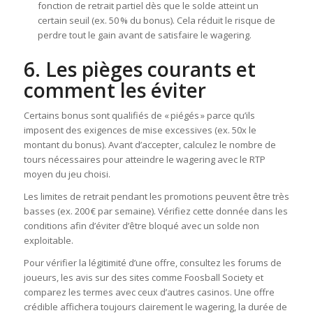
fonction de retrait partiel dès que le solde atteint un
certain seuil (ex. 50 % du bonus). Cela réduit le risque de
perdre tout le gain avant de satisfaire le wagering.
6. Les pièges courants et
comment les éviter
Certains bonus sont qualifiés de « piégés » parce qu’ils
imposent des exigences de mise excessives (ex. 50x le
montant du bonus). Avant d’accepter, calculez le nombre de
tours nécessaires pour atteindre le wagering avec le RTP
moyen du jeu choisi.
Les limites de retrait pendant les promotions peuvent être très
basses (ex. 200 € par semaine). Vérifiez cette donnée dans les
conditions afin d’éviter d’être bloqué avec un solde non
exploitable.
Pour vérifier la légitimité d’une offre, consultez les forums de
joueurs, les avis sur des sites comme Foosball Society et
comparez les termes avec ceux d’autres casinos. Une offre
crédible affichera toujours clairement le wagering, la durée de