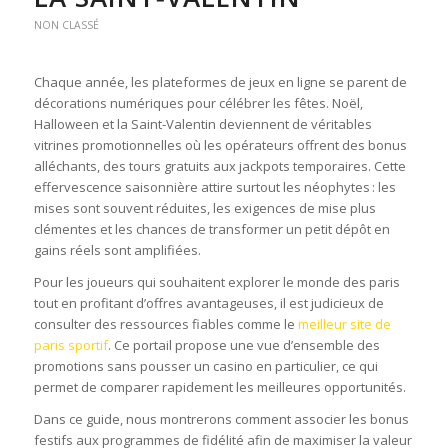
NON CLASSÉ
Chaque année, les plateformes de jeux en ligne se parent de
décorations numériques pour célébrer les fêtes. Noël,
Halloween et la Saint‑Valentin deviennent de véritables
vitrines promotionnelles où les opérateurs offrent des bonus
alléchants, des tours gratuits aux jackpots temporaires. Cette
effervescence saisonnière attire surtout les néophytes : les
mises sont souvent réduites, les exigences de mise plus
clémentes et les chances de transformer un petit dépôt en
gains réels sont amplifiées.
Pour les joueurs qui souhaitent explorer le monde des paris
tout en profitant d’offres avantageuses, il est judicieux de
consulter des ressources fiables comme le
meilleur site de
paris sportif
. Ce portail propose une vue d’ensemble des
promotions sans pousser un casino en particulier, ce qui
permet de comparer rapidement les meilleures opportunités.
Dans ce guide, nous montrerons comment associer les bonus
festifs aux programmes de fidélité afin de maximiser la valeur