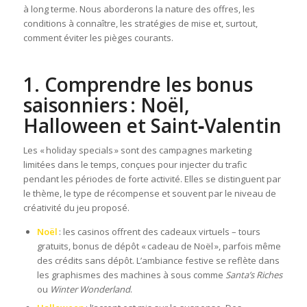
à long terme. Nous aborderons la nature des offres, les
conditions à connaître, les stratégies de mise et, surtout,
comment éviter les pièges courants.
1. Comprendre les bonus
saisonniers : Noël,
Halloween et Saint‑Valentin
Les « holiday specials » sont des campagnes marketing
limitées dans le temps, conçues pour injecter du trafic
pendant les périodes de forte activité. Elles se distinguent par
le thème, le type de récompense et souvent par le niveau de
créativité du jeu proposé.
Noël
: les casinos offrent des cadeaux virtuels – tours
gratuits, bonus de dépôt « cadeau de Noël », parfois même
des crédits sans dépôt. L’ambiance festive se reflète dans
les graphismes des machines à sous comme
Santa’s Riches
ou
Winter Wonderland
.