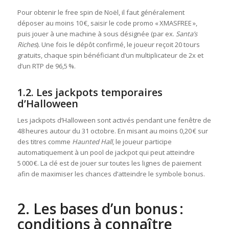
Pour obtenir le free spin de Noël, il faut généralement
déposer au moins 10 €, saisir le code promo « XMASFREE »,
puis jouer à une machine à sous désignée (par ex.
Santa’s
Riches
). Une fois le dépôt confirmé, le joueur reçoit 20 tours
gratuits, chaque spin bénéficiant d’un multiplicateur de 2x et
d’un RTP de 96,5 %.
1.2. Les jackpots temporaires
d’Halloween
Les jackpots d’Halloween sont activés pendant une fenêtre de
48 heures autour du 31 octobre. En misant au moins 0,20 € sur
des titres comme
Haunted Hall
, le joueur participe
automatiquement à un pool de jackpot qui peut atteindre
5 000 €. La clé est de jouer sur toutes les lignes de paiement
afin de maximiser les chances d’atteindre le symbole bonus.
2. Les bases d’un bonus :
conditions à connaître