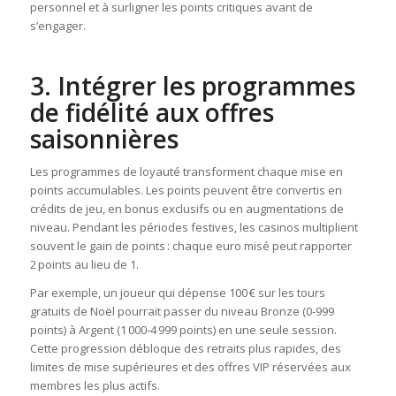
personnel et à surligner les points critiques avant de
s’engager.
3. Intégrer les programmes
de fidélité aux offres
saisonnières
Les programmes de loyauté transforment chaque mise en
points accumulables. Les points peuvent être convertis en
crédits de jeu, en bonus exclusifs ou en augmentations de
niveau. Pendant les périodes festives, les casinos multiplient
souvent le gain de points : chaque euro misé peut rapporter
2 points au lieu de 1.
Par exemple, un joueur qui dépense 100 € sur les tours
gratuits de Noël pourrait passer du niveau Bronze (0‑999
points) à Argent (1 000‑4 999 points) en une seule session.
Cette progression débloque des retraits plus rapides, des
limites de mise supérieures et des offres VIP réservées aux
membres les plus actifs.