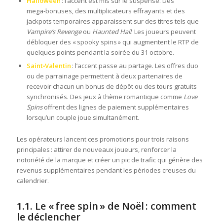
Halloween
: l’accent est mis sur le suspense. Des
mega‑bonuses, des multiplicateurs effrayants et des
jackpots temporaires apparaissent sur des titres tels que
Vampire’s Revenge
ou
Haunted Hall
. Les joueurs peuvent
débloquer des « spooky spins » qui augmentent le RTP de
quelques points pendant la soirée du 31 octobre.
Saint‑Valentin
: l’accent passe au partage. Les offres duo
ou de parrainage permettent à deux partenaires de
recevoir chacun un bonus de dépôt ou des tours gratuits
synchronisés. Des jeux à thème romantique comme
Love
Spins
offrent des lignes de paiement supplémentaires
lorsqu’un couple joue simultanément.
Les opérateurs lancent ces promotions pour trois raisons
principales : attirer de nouveaux joueurs, renforcer la
notoriété de la marque et créer un pic de trafic qui génère des
revenus supplémentaires pendant les périodes creuses du
calendrier.
1.1. Le « free spin » de Noël : comment
le déclencher