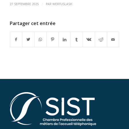
/
27 SEPTEMBRE 2025
PAR
WERTUSLASH
Partager cet entrée