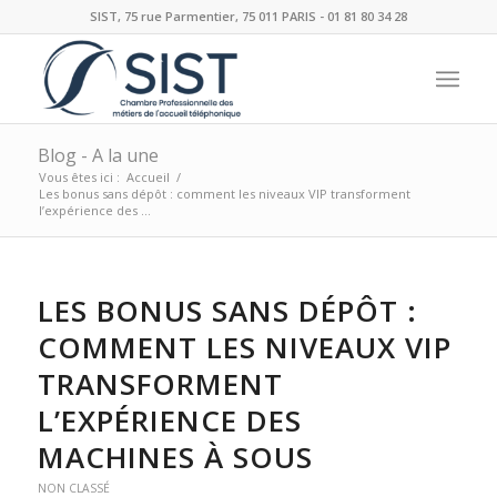
SIST, 75 rue Parmentier, 75 011 PARIS - 01 81 80 34 28
Blog - A la une
Vous êtes ici :
Accueil
/
Les bonus sans dépôt : comment les niveaux VIP transforment
l’expérience des ...
LES BONUS SANS DÉPÔT :
COMMENT LES NIVEAUX VIP
TRANSFORMENT
L’EXPÉRIENCE DES
MACHINES À SOUS
NON CLASSÉ