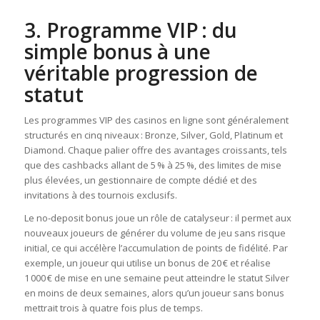
3. Programme VIP : du
simple bonus à une
véritable progression de
statut
Les programmes VIP des casinos en ligne sont généralement
structurés en cinq niveaux : Bronze, Silver, Gold, Platinum et
Diamond. Chaque palier offre des avantages croissants, tels
que des cashbacks allant de 5 % à 25 %, des limites de mise
plus élevées, un gestionnaire de compte dédié et des
invitations à des tournois exclusifs.
Le no‑deposit bonus joue un rôle de catalyseur : il permet aux
nouveaux joueurs de générer du volume de jeu sans risque
initial, ce qui accélère l’accumulation de points de fidélité. Par
exemple, un joueur qui utilise un bonus de 20 € et réalise
1 000 € de mise en une semaine peut atteindre le statut Silver
en moins de deux semaines, alors qu’un joueur sans bonus
mettrait trois à quatre fois plus de temps.