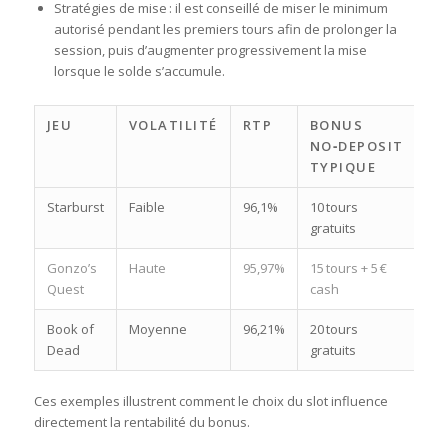
Stratégies de mise : il est conseillé de miser le minimum
autorisé pendant les premiers tours afin de prolonger la
session, puis d’augmenter progressivement la mise
lorsque le solde s’accumule.
JEU
VOLATILITÉ
RTP
BONUS
GA
NO‑DEPOSIT
M
TYPIQUE
(€
Starburst
Faible
96,1%
10 tours
3‑5
gratuits
Gonzo’s
Haute
95,97%
15 tours + 5 €
12‑
Quest
cash
Book of
Moyenne
96,21%
20 tours
8‑1
Dead
gratuits
Ces exemples illustrent comment le choix du slot influence
directement la rentabilité du bonus.