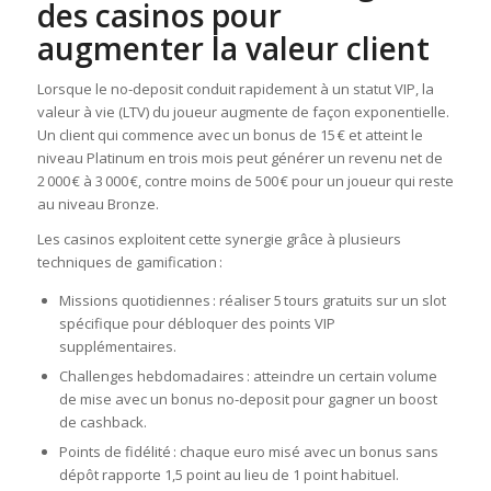
des casinos pour
augmenter la valeur client
Lorsque le no‑deposit conduit rapidement à un statut VIP, la
valeur à vie (LTV) du joueur augmente de façon exponentielle.
Un client qui commence avec un bonus de 15 € et atteint le
niveau Platinum en trois mois peut générer un revenu net de
2 000 € à 3 000 €, contre moins de 500 € pour un joueur qui reste
au niveau Bronze.
Les casinos exploitent cette synergie grâce à plusieurs
techniques de gamification :
Missions quotidiennes : réaliser 5 tours gratuits sur un slot
spécifique pour débloquer des points VIP
supplémentaires.
Challenges hebdomadaires : atteindre un certain volume
de mise avec un bonus no‑deposit pour gagner un boost
de cashback.
Points de fidélité : chaque euro misé avec un bonus sans
dépôt rapporte 1,5 point au lieu de 1 point habituel.