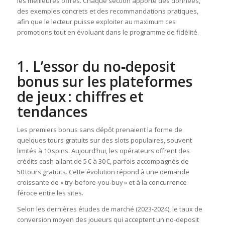
les meilleures offres. Chaque section apporte des données,
des exemples concrets et des recommandations pratiques,
afin que le lecteur puisse exploiter au maximum ces
promotions tout en évoluant dans le programme de fidélité.
1. L’essor du no‑deposit
bonus sur les plateformes
de jeux : chiffres et
tendances
Les premiers bonus sans dépôt prenaient la forme de
quelques tours gratuits sur des slots populaires, souvent
limités à 10 spins. Aujourd’hui, les opérateurs offrent des
crédits cash allant de 5 € à 30 €, parfois accompagnés de
50 tours gratuits. Cette évolution répond à une demande
croissante de « try‑before‑you‑buy » et à la concurrence
féroce entre les sites.
Selon les dernières études de marché (2023‑2024), le taux de
conversion moyen des joueurs qui acceptent un no‑deposit