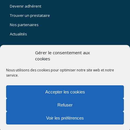
Devenir adhérent
Trouver un prestataire
Nos partenaires
Actualités
Gérer le consentement aux
cookies
SUIVEZ NOUS :
Nous utilisons des cookies pour optimiser notre site web et notre
service.
facebook
linkedin
Accepter les cookies
Refuser
2023 © SIST - Tous droits réservés - Conception :
woisa.fr
Voir les préférences
Politique de confidentialité
Mentions légales
Politique de cookies (UE)
Actualités
Espace privé