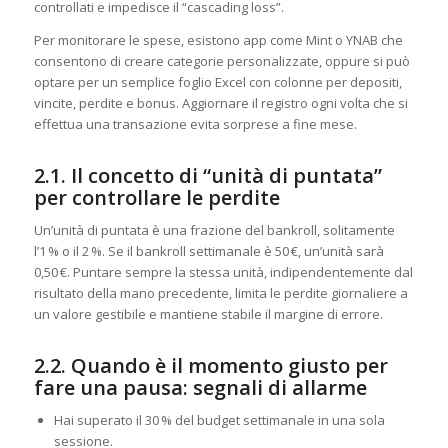
controllati e impedisce il “cascading loss”.
Per monitorare le spese, esistono app come Mint o YNAB che
consentono di creare categorie personalizzate, oppure si può
optare per un semplice foglio Excel con colonne per depositi,
vincite, perdite e bonus. Aggiornare il registro ogni volta che si
effettua una transazione evita sorprese a fine mese.
2.1. Il concetto di “unità di puntata”
per controllare le perdite
Un’unità di puntata è una frazione del bankroll, solitamente
l’1 % o il 2 %. Se il bankroll settimanale è 50 €, un’unità sarà
0,50 €. Puntare sempre la stessa unità, indipendentemente dal
risultato della mano precedente, limita le perdite giornaliere a
un valore gestibile e mantiene stabile il margine di errore.
2.2. Quando è il momento giusto per
fare una pausa: segnali di allarme
Hai superato il 30 % del budget settimanale in una sola
sessione.