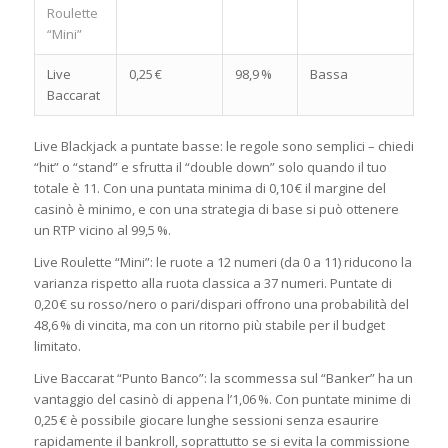
Roulette
“Mini”
Live
0,25 €
98,9 %
Bassa
Baccarat
Live Blackjack a puntate basse: le regole sono semplici – chiedi
“hit” o “stand” e sfrutta il “double down” solo quando il tuo
totale è 11. Con una puntata minima di 0,10 € il margine del
casinò è minimo, e con una strategia di base si può ottenere
un RTP vicino al 99,5 %.
Live Roulette “Mini”: le ruote a 12 numeri (da 0 a 11) riducono la
varianza rispetto alla ruota classica a 37 numeri. Puntate di
0,20 € su rosso/nero o pari/dispari offrono una probabilità del
48,6 % di vincita, ma con un ritorno più stabile per il budget
limitato.
Live Baccarat “Punto Banco”: la scommessa sul “Banker” ha un
vantaggio del casinò di appena l’1,06 %. Con puntate minime di
0,25 € è possibile giocare lunghe sessioni senza esaurire
rapidamente il bankroll, soprattutto se si evita la commissione