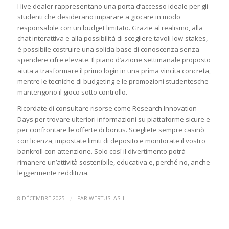
I live dealer rappresentano una porta d’accesso ideale per gli
studenti che desiderano imparare a giocare in modo
responsabile con un budget limitato. Grazie al realismo, alla
chat interattiva e alla possibilità di scegliere tavoli low‑stakes,
è possibile costruire una solida base di conoscenza senza
spendere cifre elevate. Il piano d’azione settimanale proposto
aiuta a trasformare il primo login in una prima vincita concreta,
mentre le tecniche di budgeting e le promozioni studentesche
mantengono il gioco sotto controllo.
Ricordate di consultare risorse come Research Innovation
Days per trovare ulteriori informazioni su piattaforme sicure e
per confrontare le offerte di bonus. Scegliete sempre casinò
con licenza, impostate limiti di deposito e monitorate il vostro
bankroll con attenzione. Solo così il divertimento potrà
rimanere un’attività sostenibile, educativa e, perché no, anche
leggermente redditizia.
/
8 DÉCEMBRE 2025
PAR
WERTUSLASH