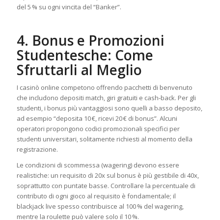
del 5 % su ogni vincita del “Banker”.
4. Bonus e Promozioni
Studentesche: Come
Sfruttarli al Meglio
I casinò online competono offrendo pacchetti di benvenuto
che includono depositi match, giri gratuiti e cash‑back. Per gli
studenti, i bonus più vantaggiosi sono quelli a basso deposito,
ad esempio “deposita 10 €, ricevi 20 € di bonus”. Alcuni
operatori propongono codici promozionali specifici per
studenti universitari, solitamente richiesti al momento della
registrazione.
Le condizioni di scommessa (wagering) devono essere
realistiche: un requisito di 20x sul bonus è più gestibile di 40x,
soprattutto con puntate basse. Controllare la percentuale di
contributo di ogni gioco al requisito è fondamentale; il
blackjack live spesso contribuisce al 100 % del wagering,
mentre la roulette può valere solo il 10 %.