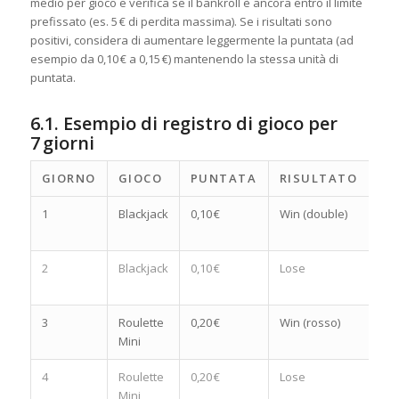
medio per gioco e verifica se il bankroll è ancora entro il limite
prefissato (es. 5 € di perdita massima). Se i risultati sono
positivi, considera di aumentare leggermente la puntata (ad
esempio da 0,10 € a 0,15 €) mantenendo la stessa unità di
puntata.
6.1. Esempio di registro di gioco per
7 giorni
GIORNO
GIOCO
PUNTATA
RISULTATO
GU
1
Blackjack
0,10 €
Win (double)
+0,
2
Blackjack
0,10 €
Lose
-0,1
3
Roulette
0,20 €
Win (rosso)
+0,
Mini
4
Roulette
0,20 €
Lose
-0,2
Mini