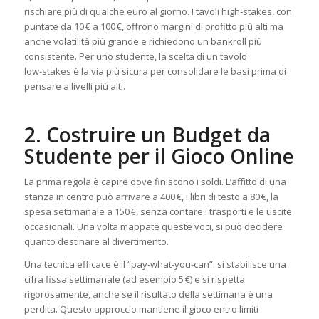
rischiare più di qualche euro al giorno. I tavoli high‑stakes, con
puntate da 10 € a 100 €, offrono margini di profitto più alti ma
anche volatilità più grande e richiedono un bankroll più
consistente. Per uno studente, la scelta di un tavolo
low‑stakes è la via più sicura per consolidare le basi prima di
pensare a livelli più alti.
2. Costruire un Budget da
Studente per il Gioco Online
La prima regola è capire dove finiscono i soldi. L’affitto di una
stanza in centro può arrivare a 400 €, i libri di testo a 80 €, la
spesa settimanale a 150 €, senza contare i trasporti e le uscite
occasionali. Una volta mappate queste voci, si può decidere
quanto destinare al divertimento.
Una tecnica efficace è il “pay‑what‑you‑can”: si stabilisce una
cifra fissa settimanale (ad esempio 5 €) e si rispetta
rigorosamente, anche se il risultato della settimana è una
perdita. Questo approccio mantiene il gioco entro limiti