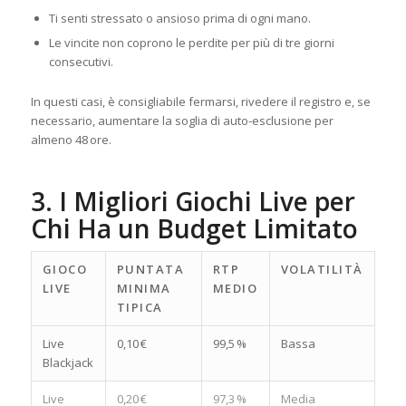
Ti senti stressato o ansioso prima di ogni mano.
Le vincite non coprono le perdite per più di tre giorni
consecutivi.
In questi casi, è consigliabile fermarsi, rivedere il registro e, se
necessario, aumentare la soglia di auto‑esclusione per
almeno 48 ore.
3. I Migliori Giochi Live per
Chi Ha un Budget Limitato
GIOCO
PUNTATA
RTP
VOLATILITÀ
LIVE
MINIMA
MEDIO
TIPICA
Live
0,10 €
99,5 %
Bassa
Blackjack
Live
0,20 €
97,3 %
Media