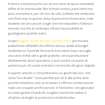
Il ritorno a lezione porta con sé una serie di spese inevitabili:
affitto di un monolocale, libri di testo costosi, pasti veloci ma
poco economici e, per chi vive da solo, bollette che sembrano
non finire mai. In questo clima di pressione finanziaria, molti
studenti cercano piccoli svaghi che non intacchino il bilancio
mensile, ma che al contempo offrano la possibilità di
guadagnare qualche extra.
Scopri i
migliori siti per giocare a poker online
per trovare
piattaforme affidabili che offrono bonus adatti al budget
studentesco. Il portale Research Innovation Days raccoglie
una serie di link utili e guide pratiche, senza promuovere
direttamente alcun operatore, e può essere un punto di
partenza per chi vuole orientarsi nel mondo del gioco digitale.
In questo articolo ci concentreremo sui giochi dal vivo, noti
come “live dealer”. Sono perfetti per chi è alle prime armi
perché richiedono solo un browser e offrono un’interazione
reale con croupier professionisti. Vi forniremo consigli pratici
su come gestire il bankroll, scegliere tavoli low‑stakes e
sfruttare al meglio le promozioni studentesche.