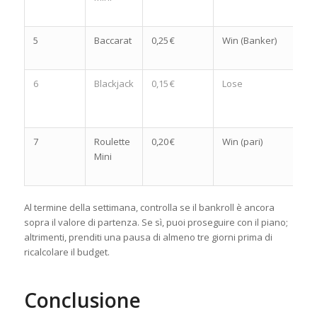
5
Baccarat
0,25 €
Win (Banker)
+0,
6
Blackjack
0,15 €
Lose
-0,1
7
Roulette
0,20 €
Win (pari)
+0,
Mini
Al termine della settimana, controlla se il bankroll è ancora
sopra il valore di partenza. Se sì, puoi proseguire con il piano;
altrimenti, prenditi una pausa di almeno tre giorni prima di
ricalcolare il budget.
Conclusione