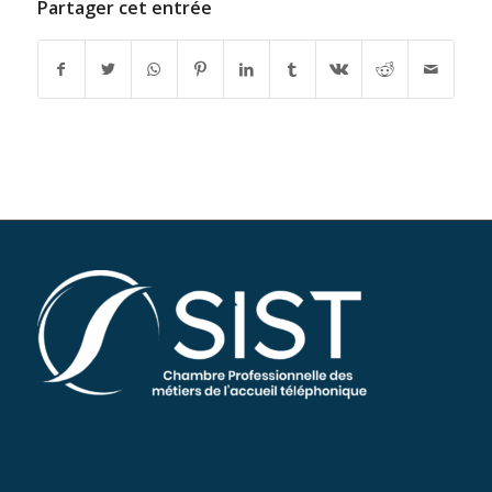
Partager cet entrée