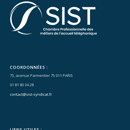
COORDONNÉES :
75, avenue Parmentier 75 011 PARIS
01 81 80 34 28
contact@sist-syndicat.fr
LIENS UTILES :