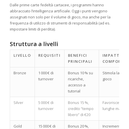
Dalle prime carte fedeltà cartacee, i programmi hanno
abbracciato l’intelligenza artificiale. Oggi i punti vengono
assegnati non solo per il volume di gioco, ma anche per la
frequenza di utilizzo di strumenti di responsabilità (ad es.
impostare limiti di perdita).
Struttura a livelli
LIVELLO
REQUISITI
BENEFICI
IMPATTO S
PRINCIPALI
COMPORTA
Bronze
1 000 € di
Bonus 10 % su
Stimola la conti
turnover
ricariche,
gioco
accesso a
tutorial
Silver
5 000 € di
Bonus 15 %,
Favorisce sessi
turnover
credito “tempo
lunghe ma cont
libero” di €20
Gold
15 000 € di
Bonus 20 %,
Incrementa il v