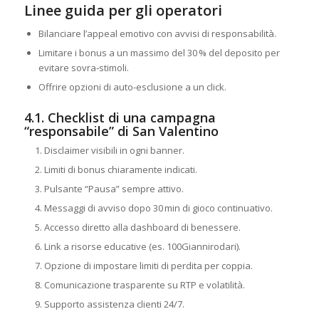
Linee guida per gli operatori
Bilanciare l’appeal emotivo con avvisi di responsabilità.
Limitare i bonus a un massimo del 30 % del deposito per
evitare sovra‑stimoli.
Offrire opzioni di auto‑esclusione a un click.
4.1. Checklist di una campagna
“responsabile” di San Valentino
Disclaimer visibili in ogni banner.
Limiti di bonus chiaramente indicati.
Pulsante “Pausa” sempre attivo.
Messaggi di avviso dopo 30 min di gioco continuativo.
Accesso diretto alla dashboard di benessere.
Link a risorse educative (es. 100Giannirodari).
Opzione di impostare limiti di perdita per coppia.
Comunicazione trasparente su RTP e volatilità.
Supporto assistenza clienti 24/7.