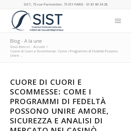
SIST, 75 rue Parmentier, 75 011 PARIS - 01 81 80 34 28
Blog - A la une
Vous êtes ici :
Accueil
/
Cuore di Cuori e Scommesse: Come i Programmi di Fedeltà Possono
Unire ...
CUORE DI CUORI E
SCOMMESSE: COME I
PROGRAMMI DI FEDELTÀ
POSSONO UNIRE AMORE,
SICUREZZA E ANALISI DI
MERCATO NEI CASINÒ