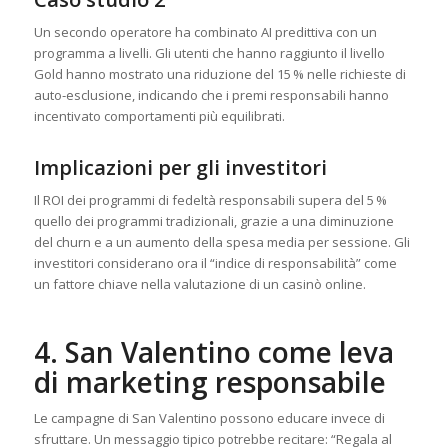
Un secondo operatore ha combinato AI predittiva con un
programma a livelli. Gli utenti che hanno raggiunto il livello
Gold hanno mostrato una riduzione del 15 % nelle richieste di
auto‑esclusione, indicando che i premi responsabili hanno
incentivato comportamenti più equilibrati.
Implicazioni per gli investitori
Il ROI dei programmi di fedeltà responsabili supera del 5 %
quello dei programmi tradizionali, grazie a una diminuzione
del churn e a un aumento della spesa media per sessione. Gli
investitori considerano ora il “indice di responsabilità” come
un fattore chiave nella valutazione di un casinò online.
4. San Valentino come leva
di marketing responsabile
Le campagne di San Valentino possono educare invece di
sfruttare. Un messaggio tipico potrebbe recitare: “Regala al