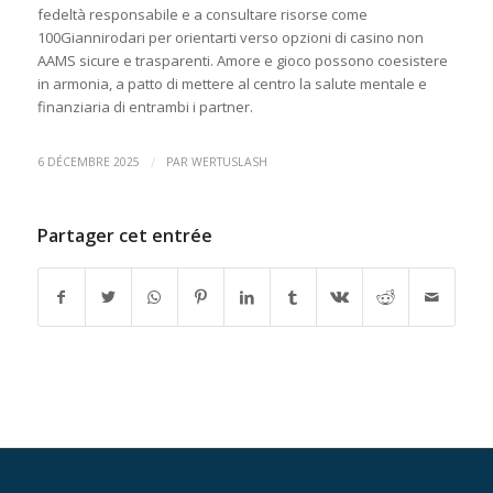
fedeltà responsabile e a consultare risorse come
100Giannirodari per orientarti verso opzioni di casino non
AAMS sicure e trasparenti. Amore e gioco possono coesistere
in armonia, a patto di mettere al centro la salute mentale e
finanziaria di entrambi i partner.
/
6 DÉCEMBRE 2025
PAR
WERTUSLASH
Partager cet entrée