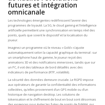
futures et intégration
omnicanale
Les technologies émergentes redéfinissent l’avenir des
programmes de loyauté. La 5G, le cloud gaming et l’intelligence
artificielle permettent une synchronisation en temps réel des
points, quels que soient le dispositif et la localisation du
joueur.
Imaginez un programme où le niveau « Gold » s’ajuste
automatiquement selon la capacité graphique du terminal : sur
un smartphone haut de gamme, le joueur reçoit des
animations 3D et des notifications immersives, tandis que sur
un PC, il voit des tableaux de bord détaillés avec des
indicateurs de performance (RTP, volatilité).
La sécurité des données demeure cruciale. Le RGPD impose
aux opérateurs de garantir la confidentialité des informations
collectées, qu’elles proviennent d’un GPS mobile ou d’un
historique de navigation desktop. Les solutions de
tokenisation et le chiffrement de bout en bout sont désormais
des exigences pour éviter les fuites de points de fidélité, qui