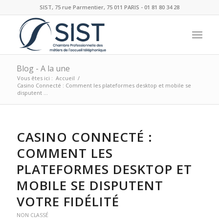
SIST, 75 rue Parmentier, 75 011 PARIS - 01 81 80 34 28
Blog - A la une
Vous êtes ici :
Accueil
/
Casino Connecté : Comment les plateformes desktop et mobile se
disputent ...
CASINO CONNECTÉ :
COMMENT LES
PLATEFORMES DESKTOP ET
MOBILE SE DISPUTENT
VOTRE FIDÉLITÉ
NON CLASSÉ