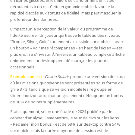
en icônes glissées, et les filters se transforment en listes
déroulantes à un clic. Cette ergonomie mobile favorise la
rapidité d’accès aux statuts de fidélité, mais peut masquer la
profondeur des données.
L’impact sur la perception de la valeur du programme de
fidélité est réel. Un joueur qui trouve le tableau des niveaux
“Bronze, Silver, Gold” facilement accessible sur mobile — avec
un bouton « Voir mes récompenses » en haut de l’écran — est
plus enclin à s’investir. À l’inverse, un tableau complexe affiché
uniquement sur desktop peut décourager les joueurs
occasionnels.
Exemple concret
:
Casino Solaris
propose une version desktop
où les missions quotidiennes sont présentées sous forme de
grille 3 × 3, tandis que sa version mobile les regroupe en
sliders horizontaux, chaque glissement débloquant un bonus
de 10 % de points supplémentaires.
Statistiquement, selon une étude de 2024 publiée par le
cabinet d’analyse GameMetrics, le taux de clics sur les liens
« Réclamer mon bonus » est de 68 % sur desktop contre 54 %
sur mobile, mais la durée moyenne de session est de