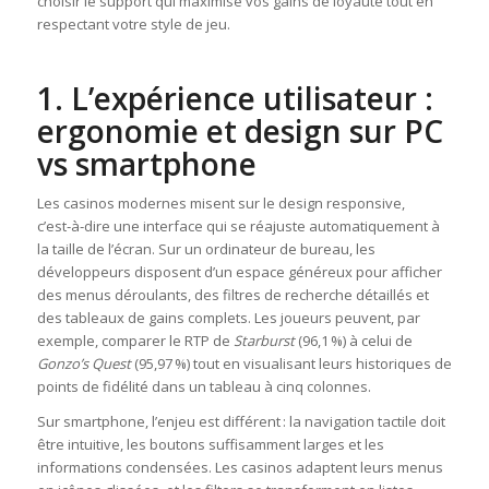
choisir le support qui maximise vos gains de loyauté tout en
respectant votre style de jeu.
1. L’expérience utilisateur :
ergonomie et design sur PC
vs smartphone
Les casinos modernes misent sur le design responsive,
c’est‑à‑dire une interface qui se réajuste automatiquement à
la taille de l’écran. Sur un ordinateur de bureau, les
développeurs disposent d’un espace généreux pour afficher
des menus déroulants, des filtres de recherche détaillés et
des tableaux de gains complets. Les joueurs peuvent, par
exemple, comparer le RTP de
Starburst
(96,1 %) à celui de
Gonzo’s Quest
(95,97 %) tout en visualisant leurs historiques de
points de fidélité dans un tableau à cinq colonnes.
Sur smartphone, l’enjeu est différent : la navigation tactile doit
être intuitive, les boutons suffisamment larges et les
informations condensées. Les casinos adaptent leurs menus