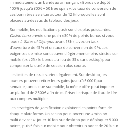
immédiatement un bandeau annonçant « Bonus de dépôt
100 % jusqu’à 300 € + 50 free spins ». Le taux de conversion de
ces bannières se situe autour de 12 % lorsqu’elles sont
placées au-dessus du tableau des jeux.
Sur mobile, les notifications push sont les plus puissantes.
Casino Luna
envoie une push « 30 % de points bonus si vous
jouez à
Gates of Olympus
avant 18 h », avec un taux
d’ouverture de 45 % et un taux de conversion de 9 %. Les
exigences de mise sont souvent légèrement moins strictes sur
mobile (ex. : 25 x le bonus au lieu de 35 x sur desktop) pour
compenser la durée de session plus courte.
Les limites de retrait varient également. Sur desktop, les
joueurs peuvent retirer leurs gains jusqu’à 5 000 € par
semaine, tandis que sur mobile, la même offre peut imposer
un plafond de 2 500 € afin de maîtriser le risque de fraude liée
aux comptes multiples.
Les stratégies de gamification exploitent les points forts de
chaque plateforme. Un casino peut lancer une « mission
multi‑devices » : jouer 10 fois sur desktop pour débloquer 5 000
points, puis 5 fois sur mobile pour obtenir un boost de 20 % sur