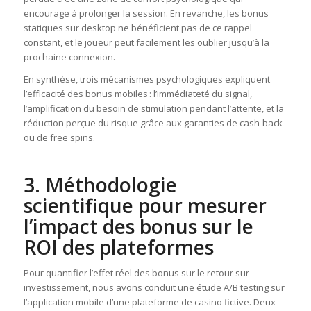
encourage à prolonger la session. En revanche, les bonus
statiques sur desktop ne bénéficient pas de ce rappel
constant, et le joueur peut facilement les oublier jusqu’à la
prochaine connexion.
En synthèse, trois mécanismes psychologiques expliquent
l’efficacité des bonus mobiles : l’immédiateté du signal,
l’amplification du besoin de stimulation pendant l’attente, et la
réduction perçue du risque grâce aux garanties de cash‑back
ou de free spins.
3. Méthodologie
scientifique pour mesurer
l’impact des bonus sur le
ROI des plateformes
Pour quantifier l’effet réel des bonus sur le retour sur
investissement, nous avons conduit une étude A/B testing sur
l’application mobile d’une plateforme de casino fictive. Deux