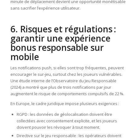
minute de déplacement devient une opportunité monétisable
sans sacrifier l’expérience utilisateur.
6. Risques et régulations :
garantir une expérience
bonus responsable sur
mobile
Les notifications push, si elles sont trop fréquentes, peuvent
encourager le sur‑jeu, surtout chez les joueurs vulnérables.
Une étude interne de l’Observatoire du Jeu Responsable
(2024) a montré que plus de trois notifications par jour
augmentent le risque de comportements compulsifs de 22 %.
En Europe, le cadre juridique impose plusieurs exigences :
RGPD : les données de géolocalisation doivent être
collectées avec consentement explicite, et les joueurs
doivent pouvoir les révoquer à tout moment.
Directive sur le jeu responsable : les opérateurs doivent