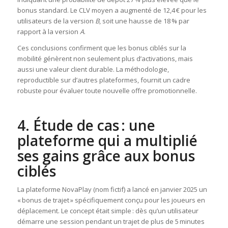
bonus standard. Le CLV moyen a augmenté de 12,4 € pour les
utilisateurs de la version
B
, soit une hausse de 18 % par
rapport à la version
A
.
Ces conclusions confirment que les bonus ciblés sur la
mobilité génèrent non seulement plus d’activations, mais
aussi une valeur client durable. La méthodologie,
reproductible sur d’autres plateformes, fournit un cadre
robuste pour évaluer toute nouvelle offre promotionnelle.
4. Étude de cas : une
plateforme qui a multiplié
ses gains grâce aux bonus
ciblés
La plateforme NovaPlay (nom fictif) a lancé en janvier 2025 un
« bonus de trajet » spécifiquement conçu pour les joueurs en
déplacement. Le concept était simple : dès qu’un utilisateur
démarre une session pendant un trajet de plus de 5 minutes