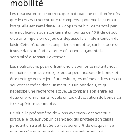
mobilité
Les neurosciences montrent que la dopamine est libérée dès
que le cerveau perçoit une récompense potentielle, surtout
lorsqu’elle est immédiate. Le « dopamine hit » déclenché par
une notification push contenant un bonus de 10 % de dépôt
crée une impulsion de jeu qui dépasse la simple intention de
loisir. Cette réaction est amplifiée en mobilité, car le joueur se
trouve dans un état d’attente où l’ennui augmente la
sensibilité aux stimuli externes.
Les notifications push offrent une disponibilité instantanée :
en moins d’une seconde, le joueur peut accepter le bonus et
être redirigé vers le jeu. Sur desktop, les mêmes offres restent
souvent cachées dans un menu ou un bandeau, ce qui
nécessite une recherche active. La comparaison entre les
deux environnements révèle un taux d’activation de bonus 2,3
fois supérieur sur mobile.
De plus, le phénomène de « loss aversion » est accentué
lorsque le joueur voit un cash‑back qui protège son capital
pendant un trajet. L’idée de récupérer 5 % de chaque mise
perdue crée une zone de confort psychologique qui