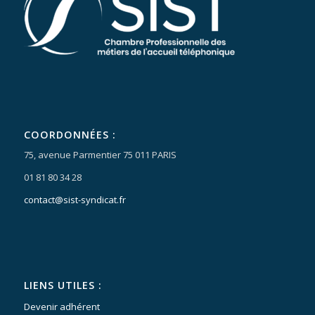
COORDONNÉES :
75, avenue Parmentier 75 011 PARIS
01 81 80 34 28
contact@sist-syndicat.fr
LIENS UTILES :
Devenir adhérent