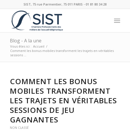
SIST, 75 rue Parmentier, 75 011 PARIS - 01 81 80 34 28
Blog - A la une
Vous êtes ici :
Accueil
/
Comment les bonus mobiles transforment les trajets en véritables
sessions ...
COMMENT LES BONUS
MOBILES TRANSFORMENT
LES TRAJETS EN VÉRITABLES
SESSIONS DE JEU
GAGNANTES
NON CLASSÉ