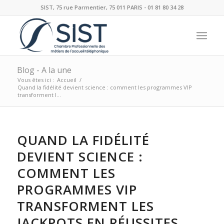
SIST, 75 rue Parmentier, 75 011 PARIS - 01 81 80 34 28
Blog - A la une
Vous êtes ici :
Accueil
/
Quand la fidélité devient science : comment les programmes VIP
transforment l...
QUAND LA FIDÉLITÉ
DEVIENT SCIENCE :
COMMENT LES
PROGRAMMES VIP
TRANSFORMENT LES
JACKPOTS EN RÉUSSITES