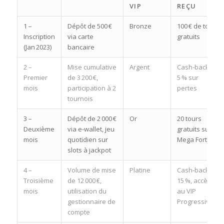
VIP
REÇU
1 –
Dépôt de 500 €
Bronze
100 € de tours
Inscription
via carte
gratuits
(Jan 2023)
bancaire
2 –
Mise cumulative
Argent
Cash‑back
Premier
de 3 200 €,
5 % sur
mois
participation à 2
pertes
tournois
3 –
Dépôt de 2 000 €
Or
20 tours
Deuxième
via e‑wallet, jeu
gratuits sur
mois
quotidien sur
Mega Fortune
slots à jackpot
4 –
Volume de mise
Platine
Cash‑back
Troisième
de 12 000 €,
15 %, accès
mois
utilisation du
au VIP
gestionnaire de
Progressive
compte