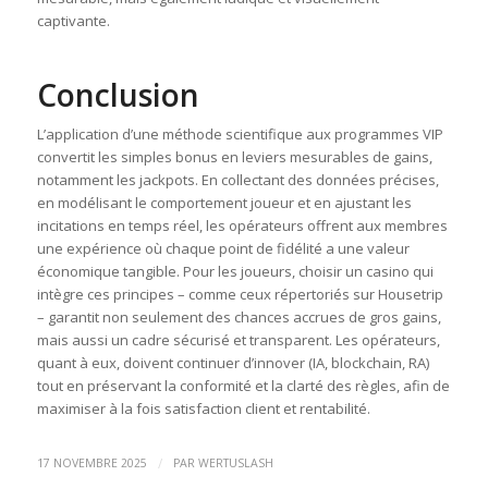
captivante.
Conclusion
L’application d’une méthode scientifique aux programmes VIP
convertit les simples bonus en leviers mesurables de gains,
notamment les jackpots. En collectant des données précises,
en modélisant le comportement joueur et en ajustant les
incitations en temps réel, les opérateurs offrent aux membres
une expérience où chaque point de fidélité a une valeur
économique tangible. Pour les joueurs, choisir un casino qui
intègre ces principes – comme ceux répertoriés sur Housetrip
– garantit non seulement des chances accrues de gros gains,
mais aussi un cadre sécurisé et transparent. Les opérateurs,
quant à eux, doivent continuer d’innover (IA, blockchain, RA)
tout en préservant la conformité et la clarté des règles, afin de
maximiser à la fois satisfaction client et rentabilité.
/
17 NOVEMBRE 2025
PAR
WERTUSLASH