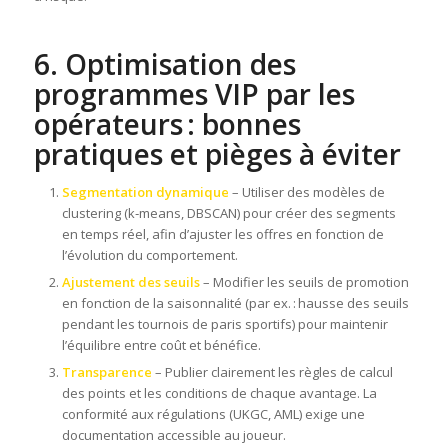
6. Optimisation des
programmes VIP par les
opérateurs : bonnes
pratiques et pièges à éviter
Segmentation dynamique
– Utiliser des modèles de
clustering (k‑means, DBSCAN) pour créer des segments
en temps réel, afin d’ajuster les offres en fonction de
l’évolution du comportement.
Ajustement des seuils
– Modifier les seuils de promotion
en fonction de la saisonnalité (par ex. : hausse des seuils
pendant les tournois de paris sportifs) pour maintenir
l’équilibre entre coût et bénéfice.
Transparence
– Publier clairement les règles de calcul
des points et les conditions de chaque avantage. La
conformité aux régulations (UKGC, AML) exige une
documentation accessible au joueur.