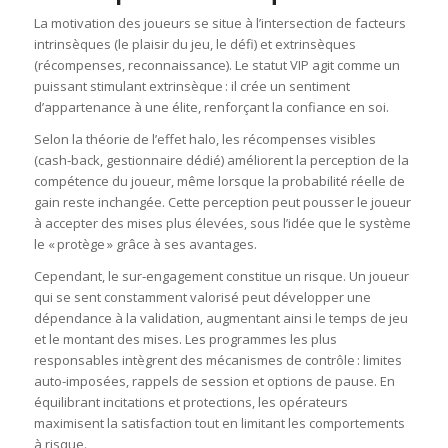
La motivation des joueurs se situe à l’intersection de facteurs
intrinsèques (le plaisir du jeu, le défi) et extrinsèques
(récompenses, reconnaissance). Le statut VIP agit comme un
puissant stimulant extrinsèque : il crée un sentiment
d’appartenance à une élite, renforçant la confiance en soi.
Selon la théorie de l’effet halo, les récompenses visibles
(cash‑back, gestionnaire dédié) améliorent la perception de la
compétence du joueur, même lorsque la probabilité réelle de
gain reste inchangée. Cette perception peut pousser le joueur
à accepter des mises plus élevées, sous l’idée que le système
le « protège » grâce à ses avantages.
Cependant, le sur‑engagement constitue un risque. Un joueur
qui se sent constamment valorisé peut développer une
dépendance à la validation, augmentant ainsi le temps de jeu
et le montant des mises. Les programmes les plus
responsables intègrent des mécanismes de contrôle : limites
auto‑imposées, rappels de session et options de pause. En
équilibrant incitations et protections, les opérateurs
maximisent la satisfaction tout en limitant les comportements
à risque.