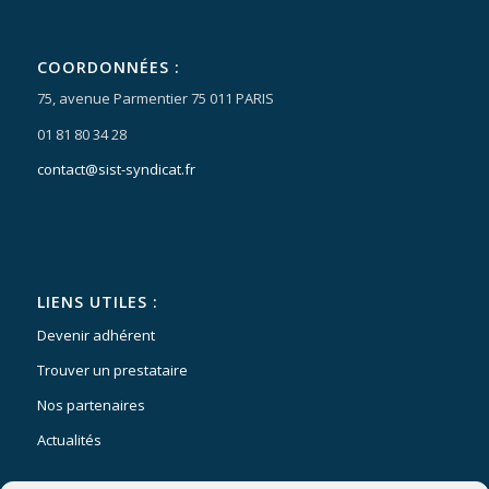
COORDONNÉES :
75, avenue Parmentier 75 011 PARIS
01 81 80 34 28
contact@sist-syndicat.fr
LIENS UTILES :
Devenir adhérent
Trouver un prestataire
Nos partenaires
Actualités