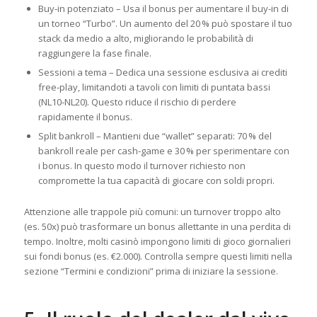
Buy‑in potenziato – Usa il bonus per aumentare il buy‑in di
un torneo “Turbo”. Un aumento del 20 % può spostare il tuo
stack da medio a alto, migliorando le probabilità di
raggiungere la fase finale.
Sessioni a tema – Dedica una sessione esclusiva ai crediti
free‑play, limitandoti a tavoli con limiti di puntata bassi
(NL10‑NL20). Questo riduce il rischio di perdere
rapidamente il bonus.
Split bankroll – Mantieni due “wallet” separati: 70 % del
bankroll reale per cash‑game e 30 % per sperimentare con
i bonus. In questo modo il turnover richiesto non
compromette la tua capacità di giocare con soldi propri.
Attenzione alle trappole più comuni: un turnover troppo alto
(es. 50x) può trasformare un bonus allettante in una perdita di
tempo. Inoltre, molti casinò impongono limiti di gioco giornalieri
sui fondi bonus (es. €2.000). Controlla sempre questi limiti nella
sezione “Termini e condizioni” prima di iniziare la sessione.