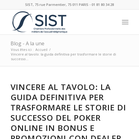
SIST, 75 rue Parmentier, 75 011 PARIS - 01 81 80 34 28
Blog - A la une
Vous êtes ici :
Accueil
/
Vincere al tavolo: la guida definitiva per trasformare le storie di
successo...
VINCERE AL TAVOLO: LA
GUIDA DEFINITIVA PER
TRASFORMARE LE STORIE DI
SUCCESSO DEL POKER
ONLINE IN BONUS E
PROMOZIONI CON DEALER