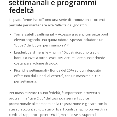
settimanali e programmi
fedeltà
Le piattaforme live offrono una serie di promozioni ricorrenti
pensate per mantenere alta l’attività dei giocatori:
Tornei satelliti settimanali – Accesso a eventi con prize pool
elevati pagando una quota ridotta. Spesso includono un
“boost” del buy‑in per i membri VIP.
Leaderboard mensile – I primi 10 posti ricevono crediti
bonus o inviti a tornei esclusivi. Accumulare punti richiede
costanza e volume di gioco.
Ricariche settimanali – Bonus del 20 % su ogni deposito
effettuato dal lunedì al venerdì, con un massimo di €150
per settimana.
Per massimizzare i punti fedeltà, è importante iscriversi al
programma “Live Club” del casinò, inserire il codice
promozionale al momento della registrazione e giocare con lo
stesso account su tutti i tavoli live. I punti vengono convertiti in
crediti al rapporto 1 point = €0,10, ma solo se si supera il