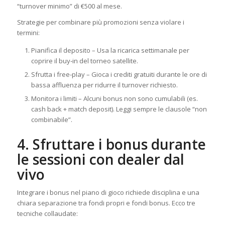
“turnover minimo” di €500 al mese.
Strategie per combinare più promozioni senza violare i
termini:
Pianifica il deposito – Usa la ricarica settimanale per
coprire il buy‑in del torneo satellite.
Sfrutta i free‑play – Gioca i crediti gratuiti durante le ore di
bassa affluenza per ridurre il turnover richiesto.
Monitora i limiti – Alcuni bonus non sono cumulabili (es.
cash back + match deposit). Leggi sempre le clausole “non
combinabile”.
4. Sfruttare i bonus durante
le sessioni con dealer dal
vivo
Integrare i bonus nel piano di gioco richiede disciplina e una
chiara separazione tra fondi propri e fondi bonus. Ecco tre
tecniche collaudate: