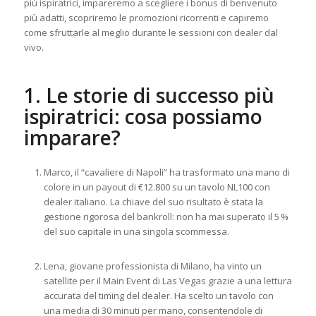
più ispiratrici, impareremo a scegliere i bonus di benvenuto
più adatti, scopriremo le promozioni ricorrenti e capiremo
come sfruttarle al meglio durante le sessioni con dealer dal
vivo.
1. Le storie di successo più
ispiratrici: cosa possiamo
imparare?
Marco, il “cavaliere di Napoli” ha trasformato una mano di
colore in un payout di €12.800 su un tavolo NL100 con
dealer italiano. La chiave del suo risultato è stata la
gestione rigorosa del bankroll: non ha mai superato il 5 %
del suo capitale in una singola scommessa.
Lena, giovane professionista di Milano, ha vinto un
satellite per il Main Event di Las Vegas grazie a una lettura
accurata del timing del dealer. Ha scelto un tavolo con
una media di 30 minuti per mano, consentendole di