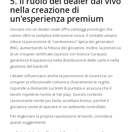
5. Il ruolo del dealer dal vivo
nella creazione di
un’esperienza premium
Giocare con un dealer reale offre vantaggi psicologici che
vanno oltre la semplice interazione visiva. Il contatto umano
riduce la percezione di “randomness” tipica dei generatori
RNG, aumentando la fiducia del giocatore. Inoltre, la presenza
di un croupier certificato (spesso con licenza Curaçao)
garantisce trasparenza nella distribuzione delle carte e nella
gestione del bankroll.
I dealer influenzano anche la percezione di sicurezza: un
croupier professionale comunica chiaramente le regole,
risponde a domande sui limiti di puntata e assicura che il
tavolo rispetti le norme di fair play. Questo contesto
rassicurante rende più facile accettare bonus, perché il
giocatore sente di operare in un ambiente controllato.
Per migliorare la propria reputazione al tavolo, considera
questi suggerimenti: