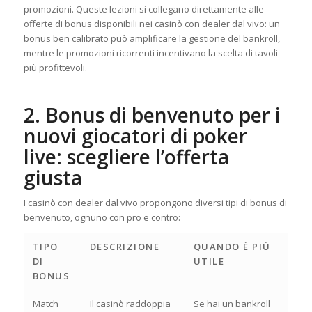
promozioni. Queste lezioni si collegano direttamente alle
offerte di bonus disponibili nei casinò con dealer dal vivo: un
bonus ben calibrato può amplificare la gestione del bankroll,
mentre le promozioni ricorrenti incentivano la scelta di tavoli
più profittevoli.
2. Bonus di benvenuto per i
nuovi giocatori di poker
live: scegliere l’offerta
giusta
I casinò con dealer dal vivo propongono diversi tipi di bonus di
benvenuto, ognuno con pro e contro:
TIPO
DESCRIZIONE
QUANDO È PIÙ
DI
UTILE
BONUS
Match
Il casinò raddoppia
Se hai un bankroll