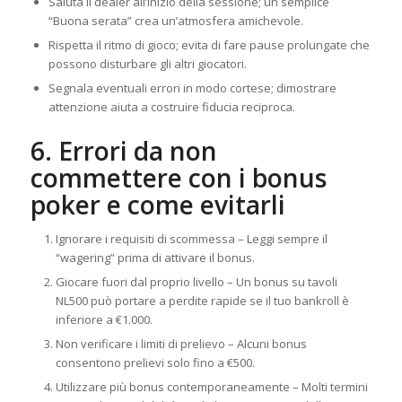
Saluta il dealer all’inizio della sessione; un semplice
“Buona serata” crea un’atmosfera amichevole.
Rispetta il ritmo di gioco; evita di fare pause prolungate che
possono disturbare gli altri giocatori.
Segnala eventuali errori in modo cortese; dimostrare
attenzione aiuta a costruire fiducia reciproca.
6. Errori da non
commettere con i bonus
poker e come evitarli
Ignorare i requisiti di scommessa – Leggi sempre il
“wagering” prima di attivare il bonus.
Giocare fuori dal proprio livello – Un bonus su tavoli
NL500 può portare a perdite rapide se il tuo bankroll è
inferiore a €1.000.
Non verificare i limiti di prelievo – Alcuni bonus
consentono prelievi solo fino a €500.
Utilizzare più bonus contemporaneamente – Molti termini