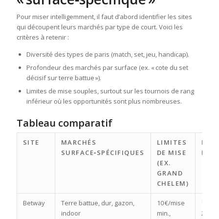
Pour miser intelligemment, il faut d’abord identifier les sites
qui découpent leurs marchés par type de court. Voici les
critères à retenir :
Diversité des types de paris (match, set, jeu, handicap).
Profondeur des marchés par surface (ex. « cote du set
décisif sur terre battue »).
Limites de mise souples, surtout sur les tournois de rang
inférieur où les opportunités sont plus nombreuses.
Tableau comparatif
SITE
MARCHÉS
LIMITES
BON
SURFACE‑SPÉCIFIQUES
DE MISE
BIE
(EX.
GRAND
CHELEM)
Betway
Terre battue, dur, gazon,
10 €/mise
100 %
indoor
min.,
200 €