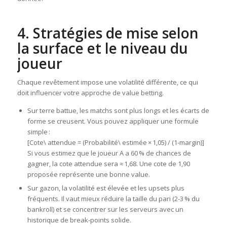
4. Stratégies de mise selon
la surface et le niveau du
joueur
Chaque revêtement impose une volatilité différente, ce qui
doit influencer votre approche de value betting.
Sur terre battue, les matchs sont plus longs et les écarts de
forme se creusent. Vous pouvez appliquer une formule
simple :
[Cote\ attendue = (Probabilité\ estimée × 1,05) / (1‑margin)]
Si vous estimez que le joueur A a 60 % de chances de
gagner, la cote attendue sera ≈ 1,68. Une cote de 1,90
proposée représente une bonne value.
Sur gazon, la volatilité est élevée et les upsets plus
fréquents. Il vaut mieux réduire la taille du pari (2‑3 % du
bankroll) et se concentrer sur les serveurs avec un
historique de break‑points solide.