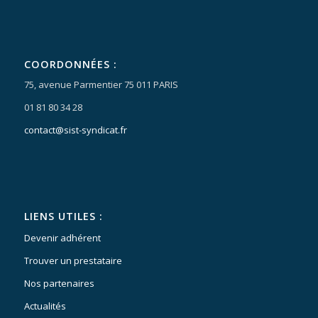
COORDONNÉES :
75, avenue Parmentier 75 011 PARIS
01 81 80 34 28
contact@sist-syndicat.fr
LIENS UTILES :
Devenir adhérent
Trouver un prestataire
Nos partenaires
Actualités