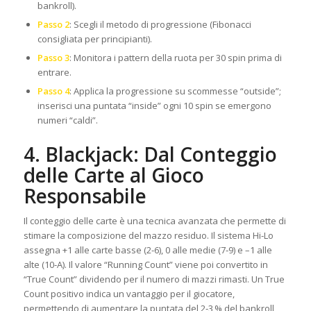
bankroll).
Passo 2
: Scegli il metodo di progressione (Fibonacci
consigliata per principianti).
Passo 3
: Monitora i pattern della ruota per 30 spin prima di
entrare.
Passo 4
: Applica la progressione su scommesse “outside”;
inserisci una puntata “inside” ogni 10 spin se emergono
numeri “caldi”.
4. Blackjack: Dal Conteggio
delle Carte al Gioco
Responsabile
Il conteggio delle carte è una tecnica avanzata che permette di
stimare la composizione del mazzo residuo. Il sistema Hi‑Lo
assegna +1 alle carte basse (2‑6), 0 alle medie (7‑9) e –1 alle
alte (10‑A). Il valore “Running Count” viene poi convertito in
“True Count” dividendo per il numero di mazzi rimasti. Un True
Count positivo indica un vantaggio per il giocatore,
permettendo di aumentare la puntata del 2‑3 % del bankroll