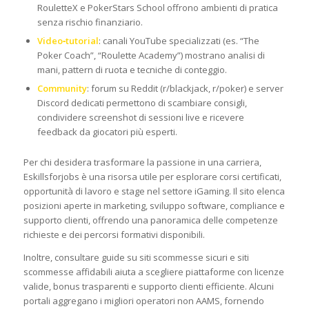
RouletteX e PokerStars School offrono ambienti di pratica
senza rischio finanziario.
Video‑tutorial
: canali YouTube specializzati (es. “The
Poker Coach”, “Roulette Academy”) mostrano analisi di
mani, pattern di ruota e tecniche di conteggio.
Community
: forum su Reddit (r/blackjack, r/poker) e server
Discord dedicati permettono di scambiare consigli,
condividere screenshot di sessioni live e ricevere
feedback da giocatori più esperti.
Per chi desidera trasformare la passione in una carriera,
Eskillsforjobs è una risorsa utile per esplorare corsi certificati,
opportunità di lavoro e stage nel settore iGaming. Il sito elenca
posizioni aperte in marketing, sviluppo software, compliance e
supporto clienti, offrendo una panoramica delle competenze
richieste e dei percorsi formativi disponibili.
Inoltre, consultare guide su siti scommesse sicuri e siti
scommesse affidabili aiuta a scegliere piattaforme con licenze
valide, bonus trasparenti e supporto clienti efficiente. Alcuni
portali aggregano i migliori operatori non AAMS, fornendo