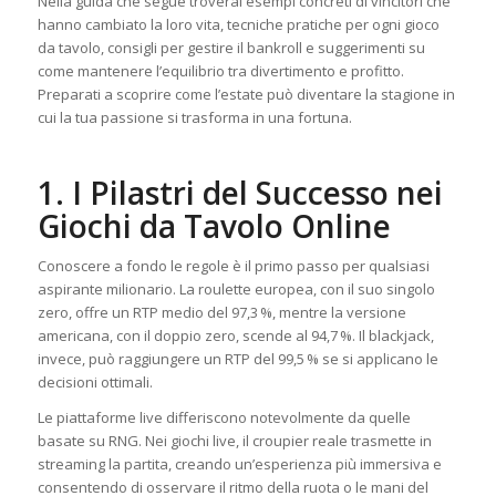
Nella guida che segue troverai esempi concreti di vincitori che
hanno cambiato la loro vita, tecniche pratiche per ogni gioco
da tavolo, consigli per gestire il bankroll e suggerimenti su
come mantenere l’equilibrio tra divertimento e profitto.
Preparati a scoprire come l’estate può diventare la stagione in
cui la tua passione si trasforma in una fortuna.
1. I Pilastri del Successo nei
Giochi da Tavolo Online
Conoscere a fondo le regole è il primo passo per qualsiasi
aspirante milionario. La roulette europea, con il suo singolo
zero, offre un RTP medio del 97,3 %, mentre la versione
americana, con il doppio zero, scende al 94,7 %. Il blackjack,
invece, può raggiungere un RTP del 99,5 % se si applicano le
decisioni ottimali.
Le piattaforme live differiscono notevolmente da quelle
basate su RNG. Nei giochi live, il croupier reale trasmette in
streaming la partita, creando un’esperienza più immersiva e
consentendo di osservare il ritmo della ruota o le mani del