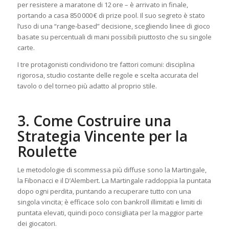
per resistere a maratone di 12 ore – è arrivato in finale,
portando a casa 850 000 € di prize pool. Il suo segreto è stato
l’uso di una “range‑based” decisione, scegliendo linee di gioco
basate su percentuali di mani possibili piuttosto che su singole
carte.
I tre protagonisti condividono tre fattori comuni: disciplina
rigorosa, studio costante delle regole e scelta accurata del
tavolo o del torneo più adatto al proprio stile.
3. Come Costruire una
Strategia Vincente per la
Roulette
Le metodologie di scommessa più diffuse sono la Martingale,
la Fibonacci e il D’Alembert. La Martingale raddoppia la puntata
dopo ogni perdita, puntando a recuperare tutto con una
singola vincita; è efficace solo con bankroll illimitati e limiti di
puntata elevati, quindi poco consigliata per la maggior parte
dei giocatori.