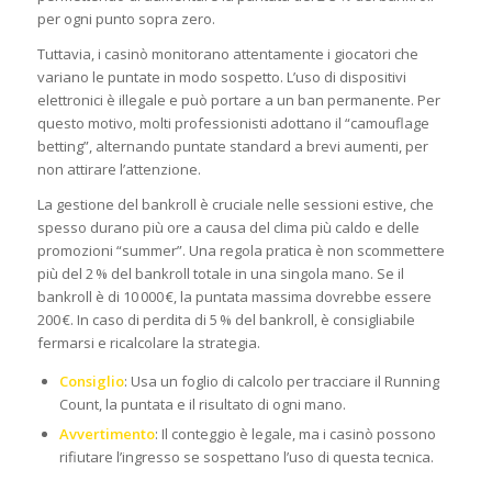
per ogni punto sopra zero.
Tuttavia, i casinò monitorano attentamente i giocatori che
variano le puntate in modo sospetto. L’uso di dispositivi
elettronici è illegale e può portare a un ban permanente. Per
questo motivo, molti professionisti adottano il “camouflage
betting”, alternando puntate standard a brevi aumenti, per
non attirare l’attenzione.
La gestione del bankroll è cruciale nelle sessioni estive, che
spesso durano più ore a causa del clima più caldo e delle
promozioni “summer”. Una regola pratica è non scommettere
più del 2 % del bankroll totale in una singola mano. Se il
bankroll è di 10 000 €, la puntata massima dovrebbe essere
200 €. In caso di perdita di 5 % del bankroll, è consigliabile
fermarsi e ricalcolare la strategia.
Consiglio
: Usa un foglio di calcolo per tracciare il Running
Count, la puntata e il risultato di ogni mano.
Avvertimento
: Il conteggio è legale, ma i casinò possono
rifiutare l’ingresso se sospettano l’uso di questa tecnica.