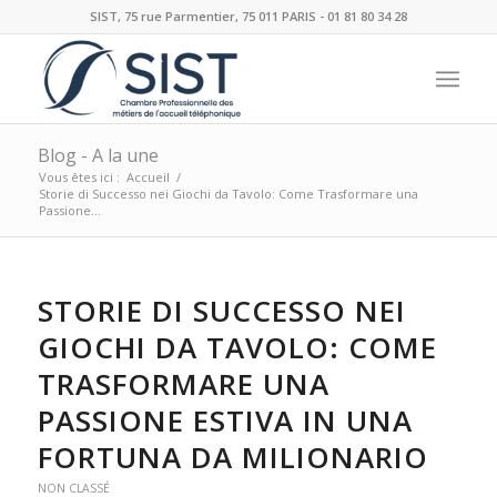
SIST, 75 rue Parmentier, 75 011 PARIS - 01 81 80 34 28
Blog - A la une
Vous êtes ici :
Accueil
/
Storie di Successo nei Giochi da Tavolo: Come Trasformare una
Passione...
STORIE DI SUCCESSO NEI
GIOCHI DA TAVOLO: COME
TRASFORMARE UNA
PASSIONE ESTIVA IN UNA
FORTUNA DA MILIONARIO
NON CLASSÉ