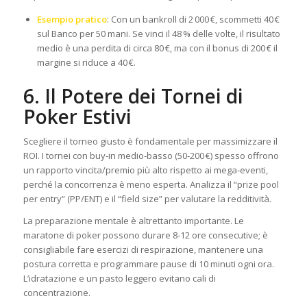
Esempio pratico
: Con un bankroll di 2 000 €, scommetti 40 €
sul Banco per 50 mani. Se vinci il 48 % delle volte, il risultato
medio è una perdita di circa 80 €, ma con il bonus di 200 € il
margine si riduce a 40 €.
6. Il Potere dei Tornei di
Poker Estivi
Scegliere il torneo giusto è fondamentale per massimizzare il
ROI. I tornei con buy‑in medio‑basso (50‑200 €) spesso offrono
un rapporto vincita/premio più alto rispetto ai mega‑eventi,
perché la concorrenza è meno esperta. Analizza il “prize pool
per entry” (PP/ENT) e il “field size” per valutare la redditività.
La preparazione mentale è altrettanto importante. Le
maratone di poker possono durare 8‑12 ore consecutive; è
consigliabile fare esercizi di respirazione, mantenere una
postura corretta e programmare pause di 10 minuti ogni ora.
L’idratazione e un pasto leggero evitano cali di
concentrazione.