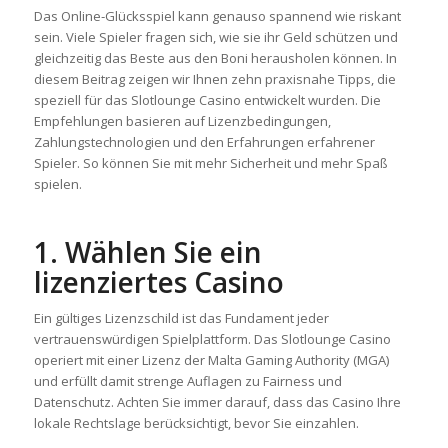
Das Online‑Glücksspiel kann genauso spannend wie riskant
sein. Viele Spieler fragen sich, wie sie ihr Geld schützen und
gleichzeitig das Beste aus den Boni herausholen können. In
diesem Beitrag zeigen wir Ihnen zehn praxisnahe Tipps, die
speziell für das Slotlounge Casino entwickelt wurden. Die
Empfehlungen basieren auf Lizenzbedingungen,
Zahlungstechnologien und den Erfahrungen erfahrener
Spieler. So können Sie mit mehr Sicherheit und mehr Spaß
spielen.
1. Wählen Sie ein
lizenziertes Casino
Ein gültiges Lizenzschild ist das Fundament jeder
vertrauenswürdigen Spielplattform. Das Slotlounge Casino
operiert mit einer Lizenz der Malta Gaming Authority (MGA)
und erfüllt damit strenge Auflagen zu Fairness und
Datenschutz. Achten Sie immer darauf, dass das Casino Ihre
lokale Rechtslage berücksichtigt, bevor Sie einzahlen.