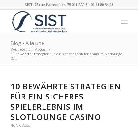
SIST, 75 rue Parmentier, 75 011 PARIS - 01 81 80 34 28
Blog - A la une
Vous êtes ici :
Accueil
/
10 bewährte Strategien für ein sicheres Spielerlebnis im Slotlounge
Ca...
10 BEWÄHRTE STRATEGIEN
FÜR EIN SICHERES
SPIELERLEBNIS IM
SLOTLOUNGE CASINO
NON CLASSÉ