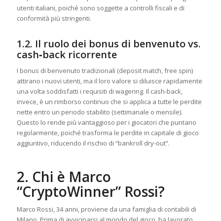
utenti italiani, poiché sono soggette a controlli fiscali e di
conformità più stringenti.
1.2. Il ruolo dei bonus di benvenuto vs.
cash‑back ricorrente
I bonus di benvenuto tradizionali (deposit match, free spin)
attirano i nuovi utenti, ma il loro valore si diluisce rapidamente
una volta soddisfatti i requisiti di wagering. Il cash‑back,
invece, è un rimborso continuo che si applica a tutte le perdite
nette entro un periodo stabilito (settimanale o mensile).
Questo lo rende più vantaggioso per i giocatori che puntano
regolarmente, poiché trasforma le perdite in capitale di gioco
aggiuntivo, riducendo il rischio di “bankroll dry‑out”.
2. Chi è Marco
“CryptoWinner” Rossi?
Marco Rossi, 34 anni, proviene da una famiglia di contabili di
Milano. Prima di avvicinarsi al mondo del gioco, ha lavorato