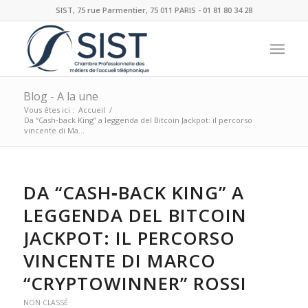
SIST, 75 rue Parmentier, 75 011 PARIS - 01 81 80 34 28
Blog - A la une
Vous êtes ici :
Accueil
/
Da “Cash‑back King” a leggenda del Bitcoin Jackpot: il percorso
vincente di Ma...
DA “CASH‑BACK KING” A
LEGGENDA DEL BITCOIN
JACKPOT: IL PERCORSO
VINCENTE DI MARCO
“CRYPTOWINNER” ROSSI
NON CLASSÉ