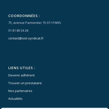
COORDONNÉES :
75, avenue Parmentier 75 011 PARIS
01 81 80 34 28
contact@sist-syndicat.fr
LIENS UTILES :
Devenir adhérent
Trouver un prestataire
Nos partenaires
Actualités