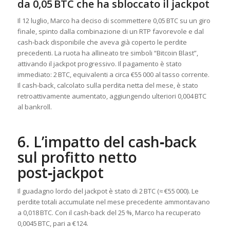
da 0,05 BTC che ha sbloccato il jackpot
Il 12 luglio, Marco ha deciso di scommettere 0,05 BTC su un giro
finale, spinto dalla combinazione di un RTP favorevole e dal
cash‑back disponibile che aveva già coperto le perdite
precedenti. La ruota ha allineato tre simboli “Bitcoin Blast”,
attivando il jackpot progressivo. Il pagamento è stato
immediato: 2 BTC, equivalenti a circa €55 000 al tasso corrente.
Il cash‑back, calcolato sulla perdita netta del mese, è stato
retroattivamente aumentato, aggiungendo ulteriori 0,004 BTC
al bankroll.
6. L’impatto del cash‑back
sul profitto netto
post‑jackpot
Il guadagno lordo del jackpot è stato di 2 BTC (≈ €55 000). Le
perdite totali accumulate nel mese precedente ammontavano
a 0,018 BTC. Con il cash‑back del 25 %, Marco ha recuperato
0,0045 BTC, pari a €124.