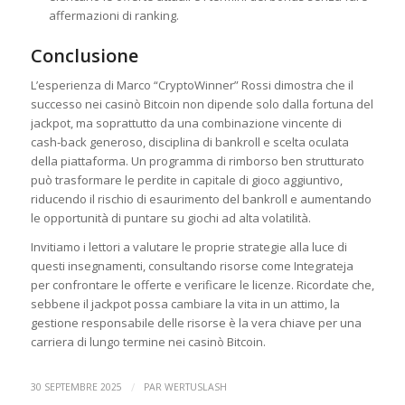
affermazioni di ranking.
Conclusione
L’esperienza di Marco “CryptoWinner” Rossi dimostra che il
successo nei casinò Bitcoin non dipende solo dalla fortuna del
jackpot, ma soprattutto da una combinazione vincente di
cash‑back generoso, disciplina di bankroll e scelta oculata
della piattaforma. Un programma di rimborso ben strutturato
può trasformare le perdite in capitale di gioco aggiuntivo,
riducendo il rischio di esaurimento del bankroll e aumentando
le opportunità di puntare su giochi ad alta volatilità.
Invitiamo i lettori a valutare le proprie strategie alla luce di
questi insegnamenti, consultando risorse come Integrateja
per confrontare le offerte e verificare le licenze. Ricordate che,
sebbene il jackpot possa cambiare la vita in un attimo, la
gestione responsabile delle risorse è la vera chiave per una
carriera di lungo termine nei casinò Bitcoin.
/
30 SEPTEMBRE 2025
PAR
WERTUSLASH