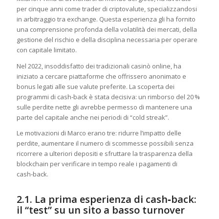
per cinque anni come trader di criptovalute, specializzandosi
in arbitraggio tra exchange. Questa esperienza gli ha fornito
una comprensione profonda della volatilità dei mercati, della
gestione del rischio e della disciplina necessaria per operare
con capitale limitato.
Nel 2022, insoddisfatto dei tradizionali casinò online, ha
iniziato a cercare piattaforme che offrissero anonimato e
bonus legati alle sue valute preferite. La scoperta dei
programmi di cash‑back è stata decisiva: un rimborso del 20 %
sulle perdite nette gli avrebbe permesso di mantenere una
parte del capitale anche nei periodi di “cold streak”.
Le motivazioni di Marco erano tre: ridurre l’impatto delle
perdite, aumentare il numero di scommesse possibili senza
ricorrere a ulteriori depositi e sfruttare la trasparenza della
blockchain per verificare in tempo reale i pagamenti di
cash‑back.
2.1. La prima esperienza di cash‑back:
il “test” su un sito a basso turnover