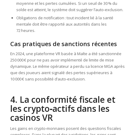
moyenne et les pertes cumulées. Si un seuil de 30 % du
solde est atteint, le système doit suggérer l’auto‑exclusion.
Obligations de notification : tout incident lié à la santé
mentale doit être rapporté aux autorités dans les
72 heures.
Cas pratiques de sanctions récentes
En 2024, une plateforme VR basée à Malte a été sanctionnée
250 000 € pour ne pas avoir implémenté de limite de mise
dynamique. Le même opérateur a perdu sa licence MGA après
que des joueurs aient signalé des pertes supérieures à
10 000 € sans possibilité d’auto‑exclusion.
4. La conformité fiscale et
les crypto‑actifs dans les
casinos VR
Les gains en crypto‑monnaies posent des questions fiscales
complexes. Dans la plupart des juridictions, les gains sont