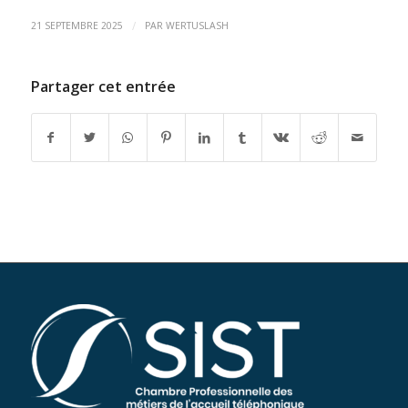
/
21 SEPTEMBRE 2025
PAR
WERTUSLASH
Partager cet entrée