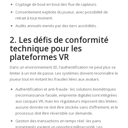
Cryptage de bout en bout des flux de capteurs.
Consentement explicite du joueur, avec possibilité de
retrait à tout moment.
Audits annuels menés par des tiers accrédités.
2. Les défis de conformité
technique pour les
plateformes VR
Dans un environnement 3D, l’authentification ne peut plus se
limiter à un mot de passe. Les systèmes doivent reconnaître le
joueur tout en évitant les fraudes liées aux avatars.
Authentification et anti‑fraude : les solutions biométriques
(reconnaissance faciale, empreinte digitale) sont intégrées
aux casques VR, mais les régulateurs imposent des limites :
aucune donnée ne doit être stockée sans chiffrement, et le
processus doit être réversible sur demande.
Gestion des transactions en temps réel : les paris
instantanés exigent un reporting millisecondé. Les