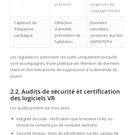
précision
exigences de
cryptage strictes
Capteurs de
Détection
Données
fréquence
d’anxiété,
sensibles,
cardiaque
prévention de
soumises aux lois
l’addiction
GDPR/PDPA
Les régulateurs autorisent ces outils uniquement lorsqu’ils
sont accompagnés d’une politique de rétention de données
claire et d’un mécanisme de suppression à la demande du
joueur.
2.2. Audits de sécurité et certification
des logiciels VR
Les audits portent sur trois axes :
Intégrité du code : vérification que le moteur Unity ou
Unreal ne contient pas de modules de triche.
Sécurité réseau : tests de pénétration sur les canaux de