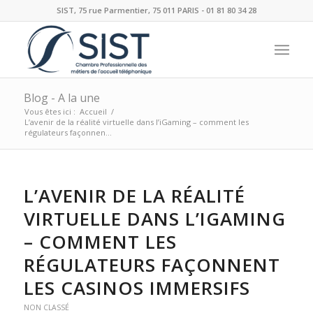
SIST, 75 rue Parmentier, 75 011 PARIS - 01 81 80 34 28
Blog - A la une
Vous êtes ici :
Accueil
/
L’avenir de la réalité virtuelle dans l’iGaming – comment les
régulateurs façonnen...
L’AVENIR DE LA RÉALITÉ
VIRTUELLE DANS L’IGAMING
– COMMENT LES
RÉGULATEURS FAÇONNENT
LES CASINOS IMMERSIFS
NON CLASSÉ