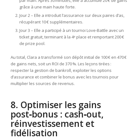
par main. Après 30 minutes, elle a accumulé 20 € de gains
grâce à une main haute forte.
Jour 2 – Elle a introduit l’assurance sur deux paires d’as,
récupérant 10 € supplémentaires.
Jour 3 – Elle a participé à un tournoi Love‑Battle avec un
ticket gratuit, terminant à la 4ᵉ place et remportant 200 €
de prize pool.
Au total, Clara a transformé son dépôt initial de 100 € en 470 €
de gains nets, soit un ROI de 370 %. Les leçons tirées :
respecter la gestion de bankroll, exploiter les options
d’assurance et combiner le bonus avec les tournois pour
multiplier les sources de revenus.
8. Optimiser les gains
post‑bonus : cash‑out,
réinvestissement et
fidélisation