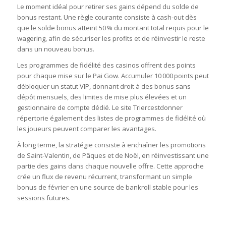
Le moment idéal pour retirer ses gains dépend du solde de
bonus restant. Une règle courante consiste à cash‑out dès
que le solde bonus atteint 50 % du montant total requis pour le
wagering, afin de sécuriser les profits et de réinvestir le reste
dans un nouveau bonus.
Les programmes de fidélité des casinos offrent des points
pour chaque mise sur le Pai Gow. Accumuler 10 000 points peut
débloquer un statut VIP, donnant droit à des bonus sans
dépôt mensuels, des limites de mise plus élevées et un
gestionnaire de compte dédié. Le site Triercestdonner
répertorie également des listes de programmes de fidélité où
les joueurs peuvent comparer les avantages.
À long terme, la stratégie consiste à enchaîner les promotions
de Saint‑Valentin, de Pâques et de Noël, en réinvestissant une
partie des gains dans chaque nouvelle offre. Cette approche
crée un flux de revenu récurrent, transformant un simple
bonus de février en une source de bankroll stable pour les
sessions futures.