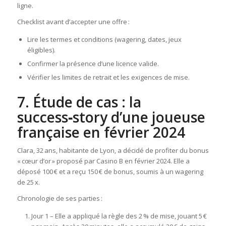
ligne.
Checklist avant d’accepter une offre :
Lire les termes et conditions (wagering, dates, jeux
éligibles).
Confirmer la présence d’une licence valide.
Vérifier les limites de retrait et les exigences de mise.
7. Étude de cas : la
success‑story d’une joueuse
française en février 2024
Clara, 32 ans, habitante de Lyon, a décidé de profiter du bonus
« cœur d’or » proposé par Casino B en février 2024. Elle a
déposé 100 € et a reçu 150 € de bonus, soumis à un wagering
de 25 x.
Chronologie de ses parties :
Jour 1 – Elle a appliqué la règle des 2 % de mise, jouant 5 €