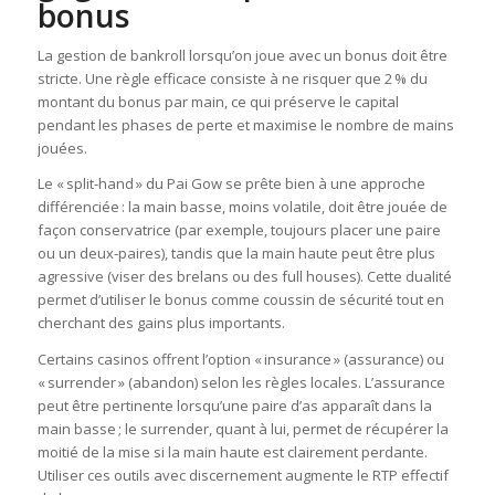
bonus
La gestion de bankroll lorsqu’on joue avec un bonus doit être
stricte. Une règle efficace consiste à ne risquer que 2 % du
montant du bonus par main, ce qui préserve le capital
pendant les phases de perte et maximise le nombre de mains
jouées.
Le « split‑hand » du Pai Gow se prête bien à une approche
différenciée : la main basse, moins volatile, doit être jouée de
façon conservatrice (par exemple, toujours placer une paire
ou un deux‑paires), tandis que la main haute peut être plus
agressive (viser des brelans ou des full houses). Cette dualité
permet d’utiliser le bonus comme coussin de sécurité tout en
cherchant des gains plus importants.
Certains casinos offrent l’option « insurance » (assurance) ou
« surrender » (abandon) selon les règles locales. L’assurance
peut être pertinente lorsqu’une paire d’as apparaît dans la
main basse ; le surrender, quant à lui, permet de récupérer la
moitié de la mise si la main haute est clairement perdante.
Utiliser ces outils avec discernement augmente le RTP effectif