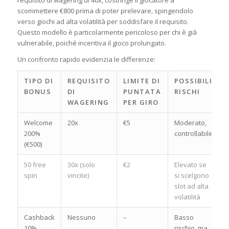
requisito di wagering di 40x, costringe il giocatore a
scommettere €800 prima di poter prelevare, spingendolo
verso giochi ad alta volatilità per soddisfare il requisito.
Questo modello è particolarmente pericoloso per chi è già
vulnerabile, poiché incentiva il gioco prolungato.
Un confronto rapido evidenzia le differenze:
TIPO DI
REQUISITO
LIMITE DI
POSSIBILI
BONUS
DI
PUNTATA
RISCHI
WAGERING
PER GIRO
Welcome
20x
€5
Moderato,
200%
controllabile
(€500)
50 free
30x (solo
€2
Elevato se
spin
vincite)
si scelgono
slot ad alta
volatilità
Cashback
Nessuno
–
Basso
10%
rischio, ma