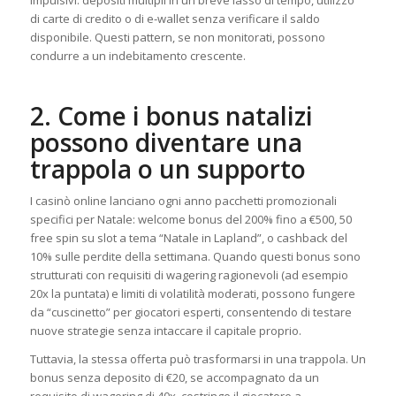
impulsivi: depositi multipli in un breve lasso di tempo, utilizzo
di carte di credito o di e‑wallet senza verificare il saldo
disponibile. Questi pattern, se non monitorati, possono
condurre a un indebitamento crescente.
2. Come i bonus natalizi
possono diventare una
trappola o un supporto
I casinò online lanciano ogni anno pacchetti promozionali
specifici per Natale: welcome bonus del 200% fino a €500, 50
free spin su slot a tema “Natale in Lapland”, o cashback del
10% sulle perdite della settimana. Quando questi bonus sono
strutturati con requisiti di wagering ragionevoli (ad esempio
20x la puntata) e limiti di volatilità moderati, possono fungere
da “cuscinetto” per giocatori esperti, consentendo di testare
nuove strategie senza intaccare il capitale proprio.
Tuttavia, la stessa offerta può trasformarsi in una trappola. Un
bonus senza deposito di €20, se accompagnato da un