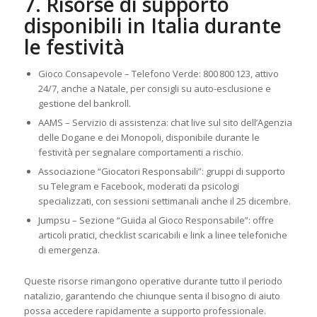
7. Risorse di supporto
disponibili in Italia durante
le festività
Gioco Consapevole – Telefono Verde: 800 800 123, attivo
24/7, anche a Natale, per consigli su auto‑esclusione e
gestione del bankroll.
AAMS – Servizio di assistenza: chat live sul sito dell’Agenzia
delle Dogane e dei Monopoli, disponibile durante le
festività per segnalare comportamenti a rischio.
Associazione “Giocatori Responsabili”: gruppi di supporto
su Telegram e Facebook, moderati da psicologi
specializzati, con sessioni settimanali anche il 25 dicembre.
Jumpsu – Sezione “Guida al Gioco Responsabile”: offre
articoli pratici, checklist scaricabili e link a linee telefoniche
di emergenza.
Queste risorse rimangono operative durante tutto il periodo
natalizio, garantendo che chiunque senta il bisogno di aiuto
possa accedere rapidamente a supporto professionale.