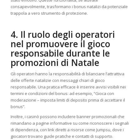
consapevolmente, trasformano i bonus natalizi da potenziale
trappola a vero strumento di protezione.
4. Il ruolo degli operatori
nel promuovere il gioco
responsabile durante le
promozioni di Natale
Gli operatori hanno la responsabilità di bilanciare l’attrattiva
delle offerte natalizie con messaggi chiari di gioco
responsabile. Una pratica efficace è inserire avvisi visibili nei
termini e condizioni del bonus: ad esempio, “Gioca con
moderazione – imposta limiti di deposito prima di accettare il
bonus”.
Inoltre, i casinò possono includere banner promozionali che
rimandano a pagine informative su come riconoscere i segnali
di dipendenza, con link diretti a risorse come Jumpsu, dove i
giocatori trovano guide pratiche e contatti di supporto.