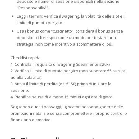
deposito e il timer di sessione disponibili nella sezione
“Responsabilità”.
Leggi i termini: verifica il wagering, la volatilità delle slot e il
limite di puntata per giro.
Usa i bonus come “cuscinetto”: considera il bonus senza
deposito o i free spin come un modo per testare una
strategia, non come incentivo a scommettere di più.
Checklist rapida
1. Controlla il requisito di wagering (idealmente ≤ 20x).
2. Verifica il limite di puntata per giro (non superare €5 su slot
ad alta volatilità).
3. Attiva il limite di perdita (es. €150) prima di iniziare la
sessione.
4. Pianifica pause di almeno 15 minuti ogni ora di gioco.
Seguendo questi passaggi, i giocatori possono godere delle
promozioni natalizie senza compromettere il proprio controllo
finanziario o emotivo.