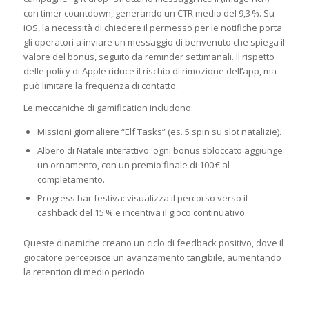
con timer countdown, generando un CTR medio del 9,3 %. Su
iOS, la necessità di chiedere il permesso per le notifiche porta
gli operatori a inviare un messaggio di benvenuto che spiega il
valore del bonus, seguito da reminder settimanali. Il rispetto
delle policy di Apple riduce il rischio di rimozione dell’app, ma
può limitare la frequenza di contatto.
Le meccaniche di gamification includono:
Missioni giornaliere “Elf Tasks” (es. 5 spin su slot natalizie).
Albero di Natale interattivo: ogni bonus sbloccato aggiunge
un ornamento, con un premio finale di 100 € al
completamento.
Progress bar festiva: visualizza il percorso verso il
cashback del 15 % e incentiva il gioco continuativo.
Queste dinamiche creano un ciclo di feedback positivo, dove il
giocatore percepisce un avanzamento tangibile, aumentando
la retention di medio periodo.