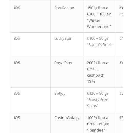
iOS
StarCasino
150 % fino a
€450 +
€300 + 100 giri
100 spi
“Winter
Wonderland”
iOS
LuckySpin
€100 + 50 giri
€150
“Santa’s Reel”
iOS
RoyalPlay
200 % fino a
€450
€250 +
cashback
15 %
iOS
BetJoy
€120 + 80 giri
€200
“Frosty Free
Spins”
iOS
CasinoGalaxy
100 % fino a
€300
€200 + 60 giri
“Reindeer