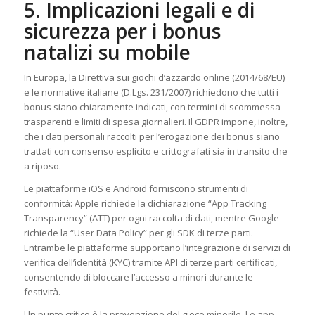
5. Implicazioni legali e di
sicurezza per i bonus
natalizi su mobile
In Europa, la Direttiva sui giochi d’azzardo online (2014/68/EU)
e le normative italiane (D.Lgs. 231/2007) richiedono che tutti i
bonus siano chiaramente indicati, con termini di scommessa
trasparenti e limiti di spesa giornalieri. Il GDPR impone, inoltre,
che i dati personali raccolti per l’erogazione dei bonus siano
trattati con consenso esplicito e crittografati sia in transito che
a riposo.
Le piattaforme iOS e Android forniscono strumenti di
conformità: Apple richiede la dichiarazione “App Tracking
Transparency” (ATT) per ogni raccolta di dati, mentre Google
richiede la “User Data Policy” per gli SDK di terze parti.
Entrambe le piattaforme supportano l’integrazione di servizi di
verifica dell’identità (KYC) tramite API di terze parti certificati,
consentendo di bloccare l’accesso a minori durante le
festività.
Un punto critico è la prevenzione del gioco minorile. Le app