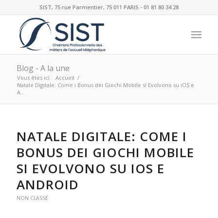
SIST, 75 rue Parmentier, 75 011 PARIS - 01 81 80 34 28
Blog - A la une
Vous êtes ici :
Accueil
/
Natale Digitale: Come i Bonus dei Giochi Mobile si Evolvono su iOS e
A...
NATALE DIGITALE: COME I
BONUS DEI GIOCHI MOBILE
SI EVOLVONO SU IOS E
ANDROID
NON CLASSÉ