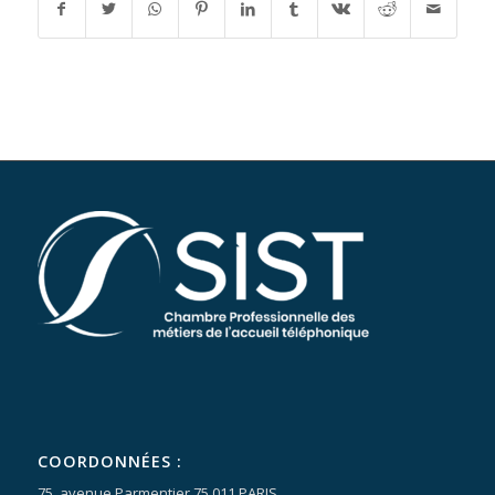
COORDONNÉES :
75, avenue Parmentier 75 011 PARIS