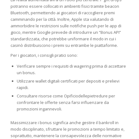
potranno essere collocati in ambienti fisici tramite beacon
Bluetooth, permettendo ai giocatori di raccogliere premi
camminando per la città. Inoltre, Apple sta valutando di
ammorbidire le restrizioni sulle notifiche push per le app di
gioco, mentre Google prevede di introdurre un “Bonus API”
standardizzata, che potrebbe uniformare il modo in cui i
casinò distribuiscono i premi su entrambe le piattaforme.
Per i giocatori, i consigli pratici sono:
Verificare sempre i requisiti di wagering prima di accettare
un bonus.
Utilizzare wallet digitali certificati per depositi e prelievi
rapidi.
Consultare risorse come Opificiodellepietredure per
confrontare le offerte senza farsi influenzare da
promozioni ingannevoli.
Massimizzare i bonus significa anche gestire il bankroll in
modo disciplinato, sfruttare le promozioni a tempo limitato e,
soprattutto, mantenere la consapevolezza delle normative