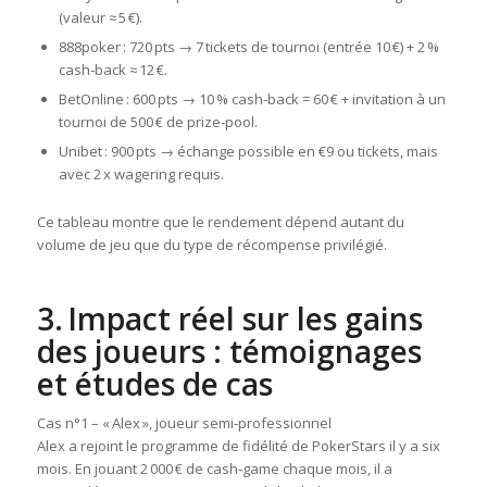
(valeur ≈ 5 €).
888poker : 720 pts → 7 tickets de tournoi (entrée 10 €) + 2 %
cash‑back ≈ 12 €.
BetOnline : 600 pts → 10 % cash‑back = 60 € + invitation à un
tournoi de 500 € de prize‑pool.
Unibet : 900 pts → échange possible en €9 ou tickets, mais
avec 2 x wagering requis.
Ce tableau montre que le rendement dépend autant du
volume de jeu que du type de récompense privilégié.
3. Impact réel sur les gains
des joueurs : témoignages
et études de cas
Cas n°1 – « Alex », joueur semi‑professionnel
Alex a rejoint le programme de fidélité de PokerStars il y a six
mois. En jouant 2 000 € de cash‑game chaque mois, il a