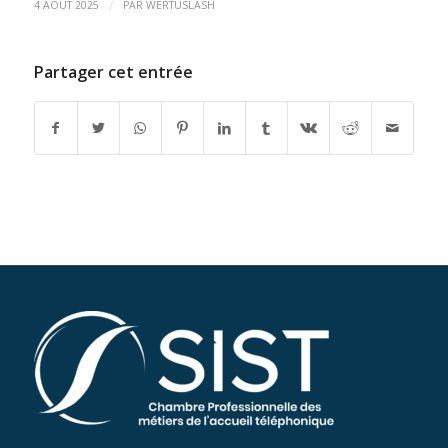
/
4 AOÛT 2025
PAR
WERTUSLASH
Partager cet entrée