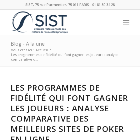
SIST, 75 rue Parmentier, 75 011 PARIS - 01 81 80 34 28
Blog - A la une
Vous êtes ici :
Accueil
/
Les programmes de fidélité qui font gagner les joueurs : analyse
comparative d...
LES PROGRAMMES DE
FIDÉLITÉ QUI FONT GAGNER
LES JOUEURS : ANALYSE
COMPARATIVE DES
MEILLEURS SITES DE POKER
EN LIGNE