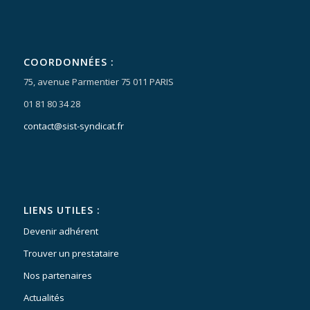
COORDONNÉES :
75, avenue Parmentier 75 011 PARIS
01 81 80 34 28
contact@sist-syndicat.fr
LIENS UTILES :
Devenir adhérent
Trouver un prestataire
Nos partenaires
Actualités