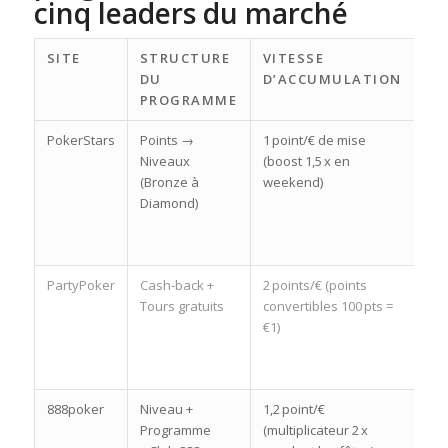
cinq leaders du marché
SITE
STRUCTURE
VITESSE
AV
DU
D’ACCUMULATION
MA
PROGRAMME
PokerStars
Points →
1 point/€ de mise
Cas
Niveaux
(boost 1,5 x en
5‑1
(Bronze à
weekend)
tou
Diamond)
exc
bou
ca
PartyPoker
Cash‑back +
2 points/€ (points
Bo
Tours gratuits
convertibles 100 pts =
wag
€1)
pri
tou
spo
888poker
Niveau +
1,2 point/€
Ent
Programme
(multiplicateur 2 x
gra