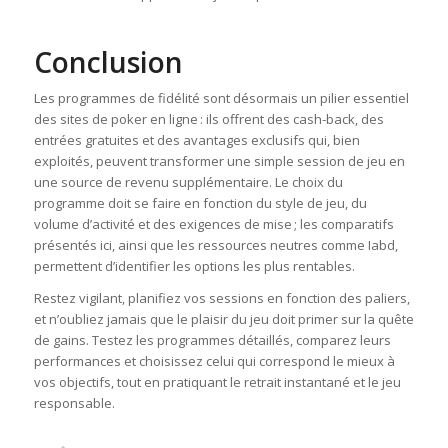
Conclusion
Les programmes de fidélité sont désormais un pilier essentiel
des sites de poker en ligne : ils offrent des cash‑back, des
entrées gratuites et des avantages exclusifs qui, bien
exploités, peuvent transformer une simple session de jeu en
une source de revenu supplémentaire. Le choix du
programme doit se faire en fonction du style de jeu, du
volume d’activité et des exigences de mise ; les comparatifs
présentés ici, ainsi que les ressources neutres comme Iabd,
permettent d’identifier les options les plus rentables.
Restez vigilant, planifiez vos sessions en fonction des paliers,
et n’oubliez jamais que le plaisir du jeu doit primer sur la quête
de gains. Testez les programmes détaillés, comparez leurs
performances et choisissez celui qui correspond le mieux à
vos objectifs, tout en pratiquant le retrait instantané et le jeu
responsable.