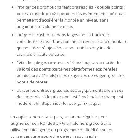
Profiter des promotions temporaires : les « double points »
ou les « cash‑back x2 » pendant les événements spéciaux
permettent d’accélérer la montée en niveau sans
augmenter le volume de mise.
Intégrer le cash‑back dans la gestion du bankroll :
considérez le cash‑back comme un revenu supplémentaire
qui peut être réinjecté pour soutenir les buy‑ins de
tournois à haute volatilité.
Éviter les pièges courants : vérifiez toujours la durée de
validité des points (certaines plateformes expirent les
points après 12 mois) et les exigences de wagering sur les
bonus de niveau.
Utiliser les entrées gratuites stratégiquement : choisissez
des tournois où le prize‑pool est élevé mais le champ est
modéré, afin d’optimiser le ratio gain / risque.
En appliquant ces tactiques, un joueur régulier peut
augmenter son ROI de 3 à 7 % simplement grâce à une
utilisation intelligente du programme de fidélité, tout en
conservant une approche de jeu responsable.