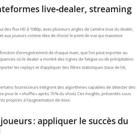
lateformes live‑dealer, streaming
ui des flux HD à 1080p, avec plusieurs angles de caméra (vue du dealer,
met aux joueurs comme Alex de choisir le point de vue qui maximise
e fonction d’enregistrement de chaque main, que l’on peut exporter au
équences où le dealer a montré des signes de fatigue ou de précipitation.
mporter les replays et d’appliquer des filtres statistiques (taux de hit,
. Certains fournisseurs intègrent des algorithmes capables de détecter des
e pour le « shuffle » après 70 % du shoe). Ces insights, présentés sous
ents propices à l’augmentation de mise.
joueurs : appliquer le succès du
u