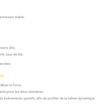
connexion stable.
sions clés.
e, taux de hit).
servées.
aler
iluer le focus.
Carlo) pour les deux domaines.
ds événements sportifs, afin de profiter de la même dynamique