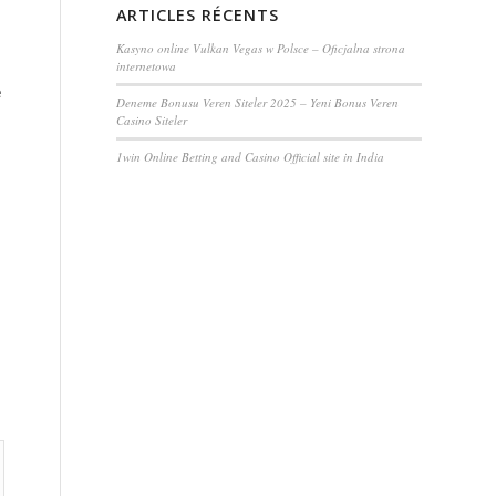
ARTICLES RÉCENTS
Kasyno online Vulkan Vegas w Polsce – Oficjalna strona
internetowa
e
Deneme Bonusu Veren Siteler 2025 – Yeni Bonus Veren
Casino Siteler
1win Online Betting and Casino Official site in India