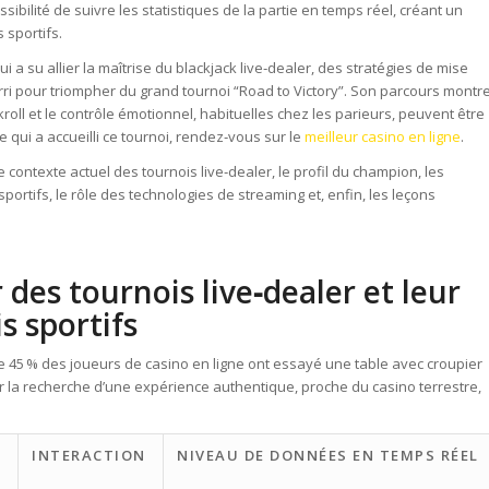
ibilité de suivre les statistiques de la partie en temps réel, créant un
 sportifs.
 a su allier la maîtrise du blackjack live‑dealer, des stratégies de mise
rri pour triompher du grand tournoi “Road to Victory”. Son parcours montr
oll et le contrôle émotionnel, habituelles chez les parieurs, peuvent être
 qui a accueilli ce tournoi, rendez‑vous sur le
meilleur casino en ligne
.
 contexte actuel des tournois live‑dealer, le profil du champion, les
sportifs, le rôle des technologies de streaming et, enfin, les leçons
r des tournois live‑dealer et leur
s sportifs
e 45 % des joueurs de casino en ligne ont essayé une table avec croupier
r la recherche d’une expérience authentique, proche du casino terrestre,
INTERACTION
NIVEAU DE DONNÉES EN TEMPS RÉEL