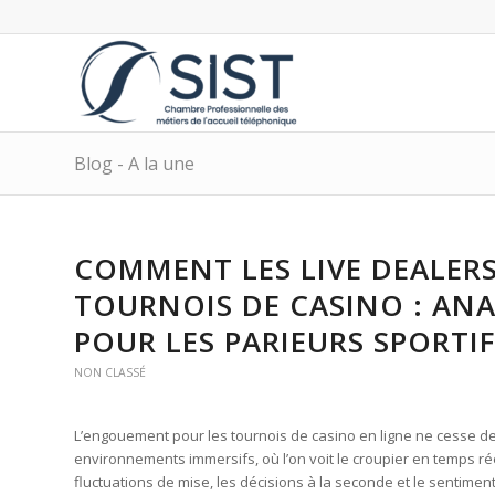
Blog - A la une
COMMENT LES LIVE DEALER
TOURNOIS DE CASINO : AN
POUR LES PARIEURS SPORTIF
NON CLASSÉ
L’engouement pour les tournois de casino en ligne ne cesse de c
environnements immersifs, où l’on voit le croupier en temps réel
fluctuations de mise, les décisions à la seconde et le sentime