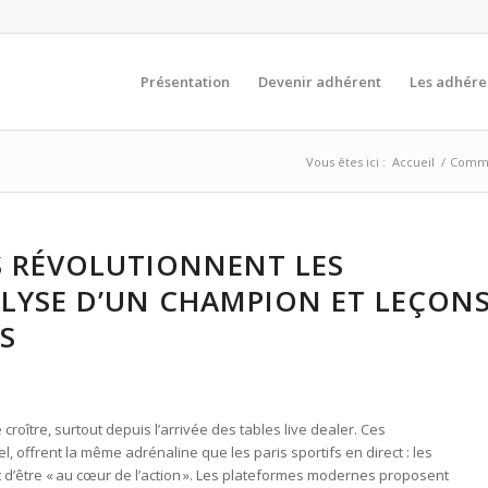
Présentation
Devenir adhérent
Les adhére
Vous êtes ici :
Accueil
/
Commen
S RÉVOLUTIONNENT LES
ALYSE D’UN CHAMPION ET LEÇON
S
roître, surtout depuis l’arrivée des tables live dealer. Ces
, offrent la même adrénaline que les paris sportifs en direct : les
nt d’être « au cœur de l’action ». Les plateformes modernes proposent