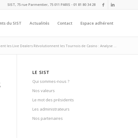
SIST, 75 rue Parmentier, 75 011 PARIS - 01 81 80 34 28
nts du SIST
Actualités
Contact
Espace adhérent
t les Live Dealers Révolutionnent les Tournois de Casino : Analyse ...
LE SIST
Qui sommes-nous ?
S
Nos valeurs
Le mot des présidents
Les administrateurs
Nos partenaires