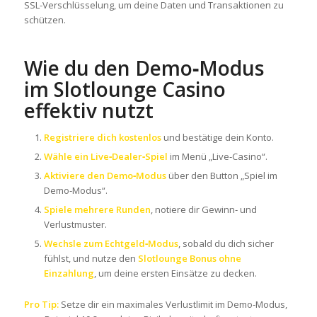
SSL‑Verschlüsselung, um deine Daten und Transaktionen zu
schützen.
Wie du den Demo‑Modus
im Slotlounge Casino
effektiv nutzt
Registriere dich kostenlos
und bestätige dein Konto.
Wähle ein Live‑Dealer‑Spiel
im Menü „Live‑Casino“.
Aktiviere den Demo‑Modus
über den Button „Spiel im
Demo‑Modus“.
Spiele mehrere Runden
, notiere dir Gewinn‑ und
Verlustmuster.
Wechsle zum Echtgeld‑Modus
, sobald du dich sicher
fühlst, und nutze den
Slotlounge Bonus ohne
Einzahlung
, um deine ersten Einsätze zu decken.
Pro Tip:
Setze dir ein maximales Verlustlimit im Demo‑Modus,