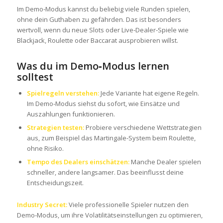
Im Demo‑Modus kannst du beliebig viele Runden spielen,
ohne dein Guthaben zu gefährden. Das ist besonders
wertvoll, wenn du neue Slots oder Live‑Dealer‑Spiele wie
Blackjack, Roulette oder Baccarat ausprobieren willst.
Was du im Demo‑Modus lernen
solltest
Spielregeln verstehen:
Jede Variante hat eigene Regeln.
Im Demo‑Modus siehst du sofort, wie Einsätze und
Auszahlungen funktionieren.
Strategien testen:
Probiere verschiedene Wettstrategien
aus, zum Beispiel das Martingale‑System beim Roulette,
ohne Risiko.
Tempo des Dealers einschätzen:
Manche Dealer spielen
schneller, andere langsamer. Das beeinflusst deine
Entscheidungszeit.
Industry Secret:
Viele professionelle Spieler nutzen den
Demo‑Modus, um ihre Volatilitätseinstellungen zu optimieren,