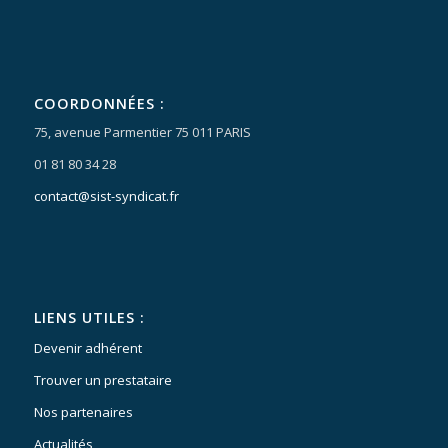
COORDONNÉES :
75, avenue Parmentier 75 011 PARIS
01 81 80 34 28
contact@sist-syndicat.fr
LIENS UTILES :
Devenir adhérent
Trouver un prestataire
Nos partenaires
Actualités