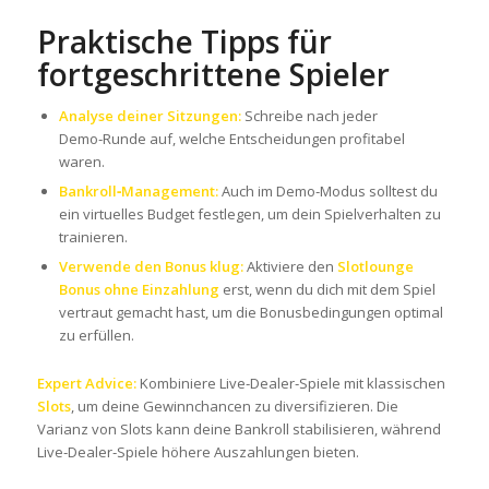
Praktische Tipps für
fortgeschrittene Spieler
Analyse deiner Sitzungen:
Schreibe nach jeder
Demo‑Runde auf, welche Entscheidungen profitabel
waren.
Bankroll‑Management:
Auch im Demo‑Modus solltest du
ein virtuelles Budget festlegen, um dein Spielverhalten zu
trainieren.
Verwende den Bonus klug:
Aktiviere den
Slotlounge
Bonus ohne Einzahlung
erst, wenn du dich mit dem Spiel
vertraut gemacht hast, um die Bonusbedingungen optimal
zu erfüllen.
Expert Advice:
Kombiniere Live‑Dealer‑Spiele mit klassischen
Slots
, um deine Gewinnchancen zu diversifizieren. Die
Varianz von Slots kann deine Bankroll stabilisieren, während
Live‑Dealer‑Spiele höhere Auszahlungen bieten.