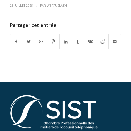
/
25 JUILLET 2025
PAR
WERTUSLASH
Partager cet entrée