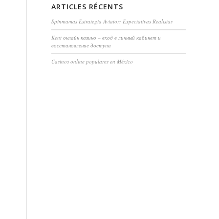
ARTICLES RÉCENTS
Spinmamas Estrategia Aviator: Expectativas Realistas
Kent онлайн казино – вход в личный кабинет и
восстановление доступа
Casinos online populares en México