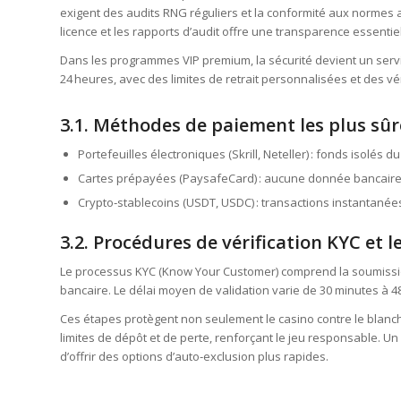
exigent des audits RNG réguliers et la conformité aux normes 
licence et les rapports d’audit offre une transparence essentie
Dans les programmes VIP premium, la sécurité devient un service
24 heures, avec des limites de retrait personnalisées et des vé
3.1. Méthodes de paiement les plus sûr
Portefeuilles électroniques (Skrill, Neteller) : fonds isolés 
Cartes prépayées (PaysafeCard) : aucune donnée bancaire e
Crypto‑stablecoins (USDT, USDC) : transactions instantanées
3.2. Procédures de vérification KYC et 
Le processus KYC (Know Your Customer) comprend la soumission d’
bancaire. Le délai moyen de validation varie de 30 minutes à 4
Ces étapes protègent non seulement le casino contre le blanch
limites de dépôt et de perte, renforçant le jeu responsable. 
d’offrir des options d’auto‑exclusion plus rapides.