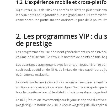
1.2. L’expérience mobile et cross‑platf
Aujourd’hui, plus de 60 % des parties de slots se jouent sur sm
les SDK natifs pour garantir que les graphismes 3D s’affichent
commencer une partie sur son ordinateur, puis de la poursuivre
2. Les programmes VIP : du 
de prestige
Les programmes VIP se déclinent généralement en cinq niveaux 
volume de mise cumulé et/ou un nombre de points de fidélité 
Les avantages augmentent avec le rang. Un joueur Bronze bénéf
cash‑back quotidien de 15 %, de limites de mise supérieures (ju
événements exclusifs.
Les slots modernes intègrent ces récompenses directement dans 
multiplicateurs réservés aux membres Gold, ou jackpots spéci
boucle de rétroaction où le statut incite à jouer davantage, to
Le ROI (Return on Investment) pour le joueur dépend du ratio 
(wagering). Un bonus de 200 € avec un wagering de 30x représente