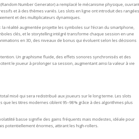
G (Random Number Generator) a remplacé le mécanisme physique, ouvran
ressifs et à des thèmes variés. Les slots en ligne ont introduit des rangée
paiement et des multiplicateurs dynamiques.
: la réalité augmentée projette les symboles sur l’écran du smartphone,
mboles clés, et le storytelling intégré transforme chaque session en une
imations en 3D, des niveaux de bonus qui évoluent selon les décisions
 rétention. Un graphisme fluide, des effets sonores synchronisés et des
tent le joueur à prolonger sa session, augmentant ainsi la valeur à vie
tal misé qui sera redistribué aux joueurs sur le long terme. Les slots
s que les titres modernes ciblent 95–98 % grâce à des algorithmes plus
 volatilité basse signifie des gains fréquents mais modestes, idéale pour
is potentiellement énormes, attirant les high‑rollers.