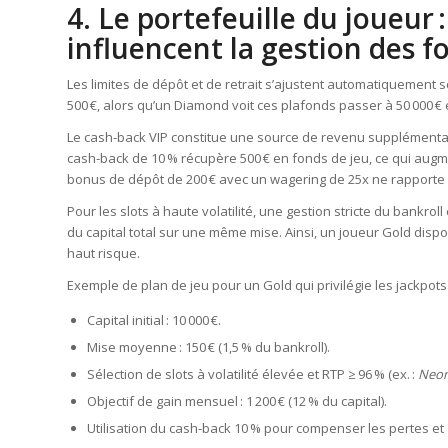
4. Le portefeuille du joueur
influencent la gestion des f
Les limites de dépôt et de retrait s’ajustent automatiquement s
500 €, alors qu’un Diamond voit ces plafonds passer à 50 000 € 
Le cash‑back VIP constitue une source de revenu supplémentai
cash‑back de 10 % récupère 500 € en fonds de jeu, ce qui augm
bonus de dépôt de 200 € avec un wagering de 25x ne rapporte 
Pour les slots à haute volatilité, une gestion stricte du bankro
du capital total sur une même mise. Ainsi, un joueur Gold dispo
haut risque.
Exemple de plan de jeu pour un Gold qui privilégie les jackpot
Capital initial : 10 000 €.
Mise moyenne : 150 € (1,5 % du bankroll).
Sélection de slots à volatilité élevée et RTP ≥ 96 % (ex. :
Neon
Objectif de gain mensuel : 1 200 € (12 % du capital).
Utilisation du cash‑back 10 % pour compenser les pertes et