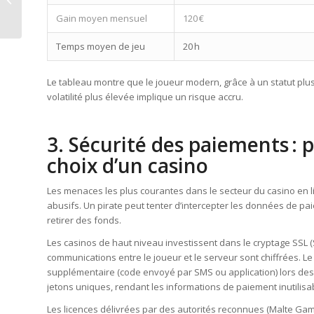
limiti di spesa...
Gain moyen mensuel
120 €
Temps moyen de jeu
20 h
Le tableau montre que le joueur modern, grâce à un statut plu
volatilité plus élevée implique un risque accru.
3. Sécurité des paiements : p
choix d’un casino
Les menaces les plus courantes dans le secteur du casino en lig
abusifs. Un pirate peut tenter d’intercepter les données de pai
retirer des fonds.
Les casinos de haut niveau investissent dans le cryptage SSL (
communications entre le joueur et le serveur sont chiffrées. L
supplémentaire (code envoyé par SMS ou application) lors des
jetons uniques, rendant les informations de paiement inutilisab
Les licences délivrées par des autorités reconnues (Malte G