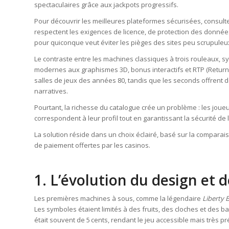
spectaculaires grâce aux jackpots progressifs.
Pour découvrir les meilleures plateformes sécurisées, consul
respectent les exigences de licence, de protection des données
pour quiconque veut éviter les pièges des sites peu scrupuleu
Le contraste entre les machines classiques à trois rouleaux, s
modernes aux graphismes 3D, bonus interactifs et RTP (Return t
salles de jeux des années 80, tandis que les seconds offrent 
narratives.
Pourtant, la richesse du catalogue crée un problème : les joueur
correspondent à leur profil tout en garantissant la sécurité de 
La solution réside dans un choix éclairé, basé sur la comparais
de paiement offertes par les casinos.
1. L’évolution du design et 
Les premières machines à sous, comme la légendaire
Liberty B
Les symboles étaient limités à des fruits, des cloches et des 
était souvent de 5 cents, rendant le jeu accessible mais très pré