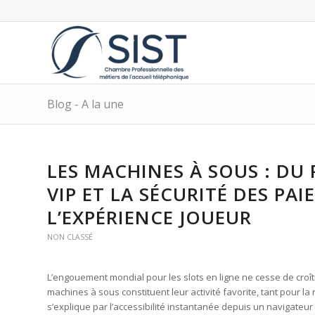
Blog - A la une
LES MACHINES À SOUS : DU
VIP ET LA SÉCURITÉ DES P
L’EXPÉRIENCE JOUEUR
NON CLASSÉ
L’engouement mondial pour les slots en ligne ne cesse de croît
machines à sous constituent leur activité favorite, tant pour l
s’explique par l’accessibilité instantanée depuis un navigateu