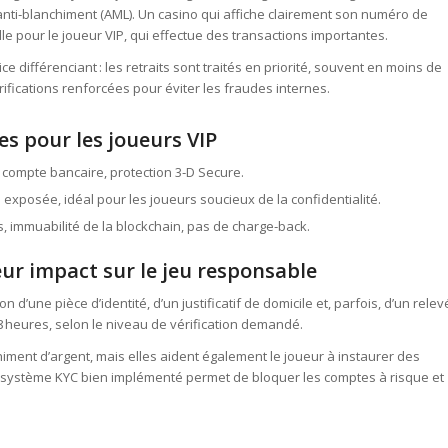
anti‑blanchiment (AML). Un casino qui affiche clairement son numéro de
lle pour le joueur VIP, qui effectue des transactions importantes.
 différenciant : les retraits sont traités en priorité, souvent en moins de
rifications renforcées pour éviter les fraudes internes.
es pour les joueurs VIP
du compte bancaire, protection 3‑D Secure.
xposée, idéal pour les joueurs soucieux de la confidentialité.
, immuabilité de la blockchain, pas de charge‑back.
leur impact sur le jeu responsable
une pièce d’identité, d’un justificatif de domicile et, parfois, d’un relev
8 heures, selon le niveau de vérification demandé.
iment d’argent, mais elles aident également le joueur à instaurer des
Un système KYC bien implémenté permet de bloquer les comptes à risque et