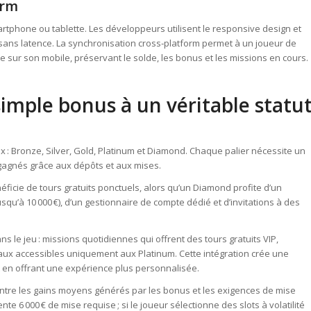
orm
artphone ou tablette. Les développeurs utilisent le responsive design et
 sans latence. La synchronisation cross‑platform permet à un joueur de
 sur son mobile, préservant le solde, les bonus et les missions en cours.
simple bonus à un véritable statu
: Bronze, Silver, Gold, Platinum et Diamond. Chaque palier nécessite un
gagnés grâce aux dépôts et aux mises.
icie de tours gratuits ponctuels, alors qu’un Diamond profite d’un
squ’à 10 000 €), d’un gestionnaire de compte dédié et d’invitations à des
le jeu : missions quotidiennes qui offrent des tours gratuits VIP,
aux accessibles uniquement aux Platinum. Cette intégration crée une
ut en offrant une expérience plus personnalisée.
entre les gains moyens générés par les bonus et les exigences de mise
 6 000 € de mise requise ; si le joueur sélectionne des slots à volatilité