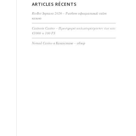
ARTICLES RÉCENTS
RioBet Зеркало 2026 – Риобет официальный сайт
казино
Casinoin Casino – Προσφορά καλωσορίσματος έως και
€1000 + 100 FS
Nomad Casino в Казахстане – обзор