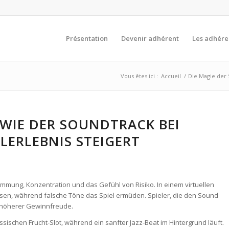
Présentation
Devenir adhérent
Les adhére
Vous êtes ici :
Accueil
/
Die Magie der S
: WIE DER SOUNDTRACK BEI
LERLEBNIS STEIGERT
timmung, Konzentration und das Gefühl von Risiko. In einem virtuellen
assen, während falsche Töne das Spiel ermüden. Spieler, die den Sound
 höherer Gewinnfreude.
assischen Frucht‑Slot, während ein sanfter Jazz‑Beat im Hintergrund läuft.