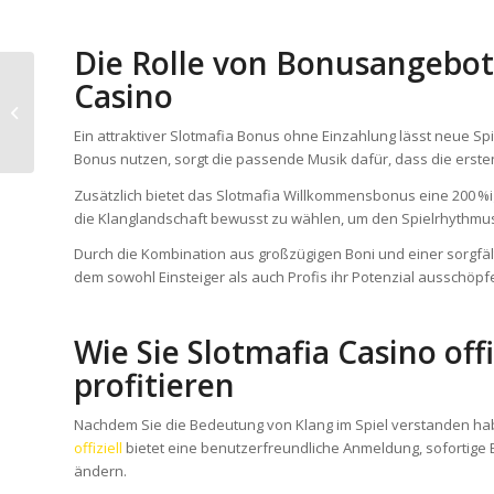
Die Rolle von Bonusangebot
Casino
Il vero valore dei bonus nei giochi
da tavolo online: un’analisi
economica...
Ein attraktiver Slotmafia Bonus ohne Einzahlung lässt neue Sp
Bonus nutzen, sorgt die passende Musik dafür, dass die erst
Zusätzlich bietet das Slotmafia Willkommensbonus eine 200 %ig
die Klanglandschaft bewusst zu wählen, um den Spielrhythmus
Durch die Kombination aus großzügigen Boni und einer sorgfäl
dem sowohl Einsteiger als auch Profis ihr Potenzial ausschöp
Wie Sie Slotmafia Casino off
profitieren
Nachdem Sie die Bedeutung von Klang im Spiel verstanden habe
offiziell
bietet eine benutzerfreundliche Anmeldung, sofortige B
ändern.