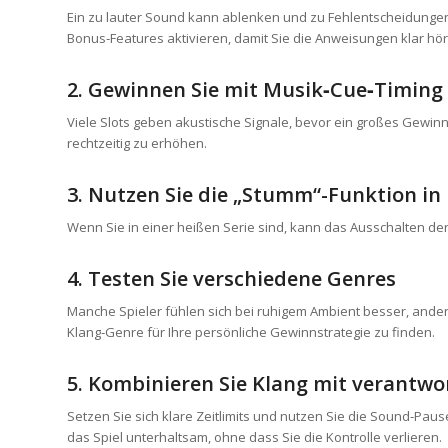
Ein zu lauter Sound kann ablenken und zu Fehlentscheidungen
Bonus‑Features aktivieren, damit Sie die Anweisungen klar hö
2. Gewinnen Sie mit Musik‑Cue‑Timing
Viele Slots geben akustische Signale, bevor ein großes Gewinn
rechtzeitig zu erhöhen.
3. Nutzen Sie die „Stumm“-Funktion in
Wenn Sie in einer heißen Serie sind, kann das Ausschalten der 
4. Testen Sie verschiedene Genres
Manche Spieler fühlen sich bei ruhigem Ambient besser, ander
Klang‑Genre für Ihre persönliche Gewinnstrategie zu finden.
5. Kombinieren Sie Klang mit verantwo
Setzen Sie sich klare Zeitlimits und nutzen Sie die Sound‑Paus
das Spiel unterhaltsam, ohne dass Sie die Kontrolle verlieren.