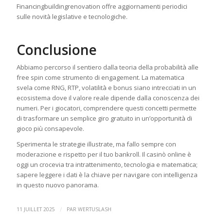
Financingbuildingrenovation offre aggiornamenti periodici
sulle novità legislative e tecnologiche.
Conclusione
Abbiamo percorso il sentiero dalla teoria della probabilità alle
free spin come strumento di engagement. La matematica
svela come RNG, RTP, volatilità e bonus siano intrecciati in un
ecosistema dove il valore reale dipende dalla conoscenza dei
numeri. Per i giocatori, comprendere questi concetti permette
di trasformare un semplice giro gratuito in un’opportunità di
gioco più consapevole.
Sperimenta le strategie illustrate, ma fallo sempre con
moderazione e rispetto per il tuo bankroll. Il casinò online è
oggi un crocevia tra intrattenimento, tecnologia e matematica;
sapere leggere i dati è la chiave per navigare con intelligenza
in questo nuovo panorama.
/
11 JUILLET 2025
PAR
WERTUSLASH