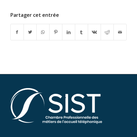
Partager cet entrée