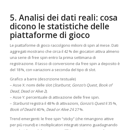
5. Analisi dei dati reali: cosa
dicono le statistiche delle
piattaforme di gioco
Le piattaforme di gioco raccolgono milioni di spin al mese. Dati
aggregati mostrano che circa il 42 % dei giocatori attiva almeno
una serie di free spin entro la prima settimana di
registrazione. Il tasso di conversione da free spin a deposito è
del 18 %, con variazioni a seconda del tipo di slot.
Grafico a barre (descrizione testuale)
– Asse X: nomi delle slot (
Starburst
,
Gonzo’s Quest
,
Book of
Dead
,
Dead or Alive 2
).
– Asse Y: percentuale di attivazione delle free spin.
–
Starburst
registra il 48 % di attivazioni,
Gonzo’s Quest
il 35 %,
Book of Dead
il 40 %,
Dead or Alive 2
il 27 %.
Trend emergenti: le free spin “sticky” (che rimangono attive
per più round) e i moltiplicatori integrati stanno guadagnando