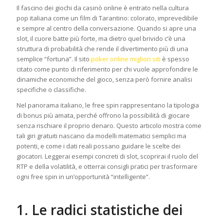
Il fascino dei giochi da casinò online è entrato nella cultura
pop italiana come un film di Tarantino: colorato, imprevedibile
e sempre al centro della conversazione. Quando si apre una
slot, il cuore batte più forte, ma dietro quel brivido c’è una
struttura di probabilità che rende il divertimento più di una
semplice “fortuna”. Il sito
poker online migliori siti
è spesso
citato come punto di riferimento per chi vuole approfondire le
dinamiche economiche del gioco, senza però fornire analisi
specifiche o classifiche.
Nel panorama italiano, le free spin rappresentano la tipologia
di bonus più amata, perché offrono la possibilità di giocare
senza rischiare il proprio denaro. Questo articolo mostra come
tali giri gratuiti nascano da modelli matematici semplici ma
potenti, e come i dati reali possano guidare le scelte dei
giocatori. Leggerai esempi concreti di slot, scoprirai il ruolo del
RTP e della volatilità, e otterrai consigli pratici per trasformare
ogni free spin in un’opportunità “intelligente”.
1. Le radici statistiche dei