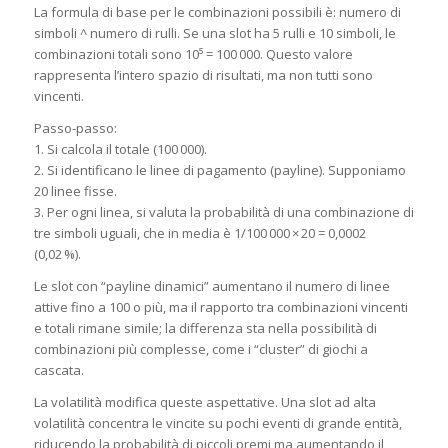
La formula di base per le combinazioni possibili è: numero di
simboli ^ numero di rulli. Se una slot ha 5 rulli e 10 simboli, le
combinazioni totali sono 10⁵ = 100 000. Questo valore
rappresenta l’intero spazio di risultati, ma non tutti sono
vincenti.
Passo‑passo:
1. Si calcola il totale (100 000).
2. Si identificano le linee di pagamento (payline). Supponiamo
20 linee fisse.
3. Per ogni linea, si valuta la probabilità di una combinazione di
tre simboli uguali, che in media è 1/100 000 × 20 = 0,0002
(0,02 %).
Le slot con “payline dinamici” aumentano il numero di linee
attive fino a 100 o più, ma il rapporto tra combinazioni vincenti
e totali rimane simile; la differenza sta nella possibilità di
combinazioni più complesse, come i “cluster” di giochi a
cascata.
La volatilità modifica queste aspettative. Una slot ad alta
volatilità concentra le vincite su pochi eventi di grande entità,
riducendo la probabilità di piccoli premi ma aumentando il