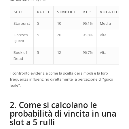
SLOT
RULLI
SIMBOLI
RTP
VOLATILITÀ
Starburst
5
10
96,1%
Media
Gonzo’s
5
20
95,8%
Alta
Quest
Book of
5
12
96,7%
Alta
Dead
Il confronto evidenzia come la scelta dei simboli e la loro
frequenza influenzino direttamente la percezione di “gioco
leale”.
2. Come si calcolano le
probabilità di vincita in una
slot a 5 rulli