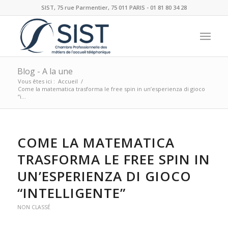
SIST, 75 rue Parmentier, 75 011 PARIS - 01 81 80 34 28
Blog - A la une
Vous êtes ici :
Accueil
/
Come la matematica trasforma le free spin in un’esperienza di gioco
“i...
COME LA MATEMATICA
TRASFORMA LE FREE SPIN IN
UN’ESPERIENZA DI GIOCO
“INTELLIGENTE”
NON CLASSÉ