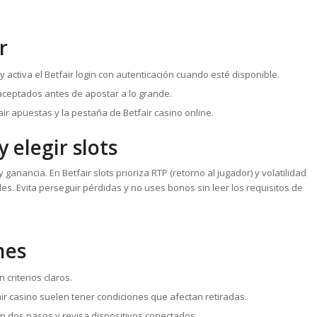
r
 y activa el Betfair login con autenticación cuando esté disponible.
aceptados antes de apostar a lo grande.
fair apuestas y la pestaña de Betfair casino online.
 elegir slots
anancia. En Betfair slots prioriza RTP (retorno al jugador) y volatilidad
s. Evita perseguir pérdidas y no uses bonos sin leer los requisitos de
nes
criterios claros.
ir casino suelen tener condiciones que afectan retiradas.
n en dos pasos y revisa dispositivos conectados.