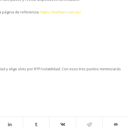
a página de referencia:
https://betfairs.com.es/
idad y elige slots por RTP/volatilidad. Con esos tres puntos minimizarás