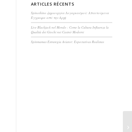
ARTICLES RÉCENTS
Spinorhino Δημιουργία Λογαριασμού: Απαιτούμενα
Έγγραφα από την Αρχή
Live Blackjack nel Mondo : Come la Cultura Influenza la
Qualità dei Giochi nei Casinò Moderni
Spinmamas Estrategia Aviator: Expectativas Realistas
Fo
a 