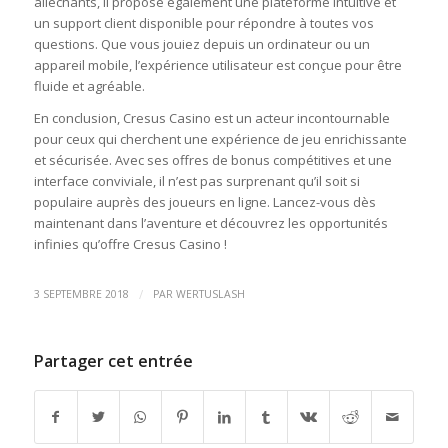
alléchants, il propose également une plateforme intuitive et
un support client disponible pour répondre à toutes vos
questions. Que vous jouiez depuis un ordinateur ou un
appareil mobile, l’expérience utilisateur est conçue pour être
fluide et agréable.
En conclusion, Cresus Casino est un acteur incontournable
pour ceux qui cherchent une expérience de jeu enrichissante
et sécurisée. Avec ses offres de bonus compétitives et une
interface conviviale, il n’est pas surprenant qu’il soit si
populaire auprès des joueurs en ligne. Lancez-vous dès
maintenant dans l’aventure et découvrez les opportunités
infinies qu’offre Cresus Casino !
/
3 SEPTEMBRE 2018
PAR
WERTUSLASH
Partager cet entrée