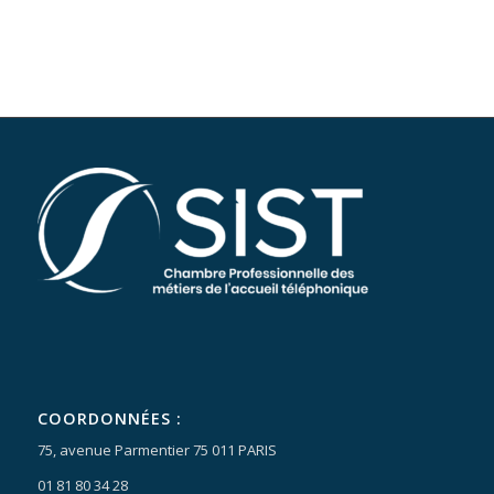
COORDONNÉES :
75, avenue Parmentier 75 011 PARIS
01 81 80 34 28