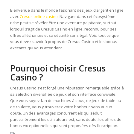
Bienvenue dans le monde fascinant des jeux d’argent en ligne
avec
Cresus online casino
. Naviguer dans cet écosystème
riche peut se révéler être une aventure palpitante, surtout
lorsqu’il s’agit de Cresus Casino en ligne, reconnu pour ses
offres alléchantes et sa sécurité sans égal. Voici tout ce que
vous devez savoir à propos de Cresus Casino et les bonus
excitants qui vous attendent.
Pourquoi choisir Cresus
Casino ?
Cresus Casino s’est forgé une réputation remarquable grâce à
sa sélection diversifiée de jeux et son interface conviviale.
Que vous soyez fan de machines à sous, de jeux de table ou
de roulette, vous y trouverez votre bonheur sans aucun
doute. Un des avantages concurrentiels qui séduit
particulièrement les utilisateurs est, sans doute, les offres de
bonus exceptionnelles qui sont proposées dès l’inscription.