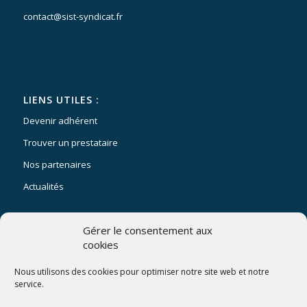
contact@sist-syndicat.fr
LIENS UTILES :
Devenir adhérent
Trouver un prestataire
Nos partenaires
Actualités
Gérer le consentement aux
cookies
SUIVEZ NOUS :
Nous utilisons des cookies pour optimiser notre site web et notre
service.
facebook
linkedin