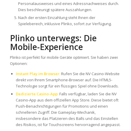
Personalausweises und eines Adressnachweises durch.
Dies beschleunigt spätere Auszahlungen.
Nach der ersten Einzahlung steht Ihnen der
Spielebereich, inklusive Plinko, sofort zur Verfügung.
Plinko unterwegs: Die
Mobile-Experience
Plinko ist perfekt für mobile Geräte optimiert. Sie haben zwei
Optionen:
Instant Play im Browser:
Rufen Sie die NV Casino-Website
direkt von Ihrem Smartphone-Browser auf. Die HTML5-
Technologie sorgt für ein flüssiges Spiel ohne Downloads.
Dedizierte Casino-App:
Falls verfügbar, laden Sie die NV
Casino-App aus dem offiziellen App Store. Diese bietet oft
Push-Benachrichtigungen für Promotions und einen
schnelleren Zugriff. Die Gameplay-Mechanik,
insbesondere das Platzieren des Balls und das Einstellen
des Risikos, ist für Touchscreens hervorragend angepasst.