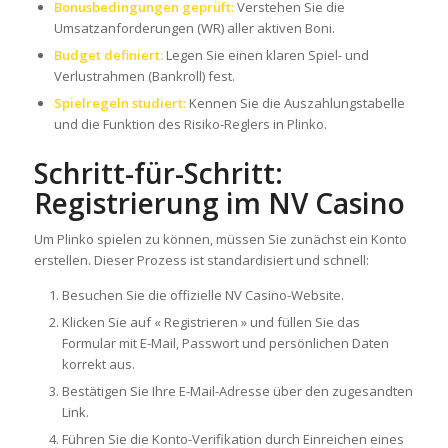
Bonusbedingungen geprüft:
Verstehen Sie die
Umsatzanforderungen (WR) aller aktiven Boni.
Budget definiert:
Legen Sie einen klaren Spiel- und
Verlustrahmen (Bankroll) fest.
Spielregeln studiert:
Kennen Sie die Auszahlungstabelle
und die Funktion des Risiko-Reglers in Plinko.
Schritt-für-Schritt:
Registrierung im NV Casino
Um Plinko spielen zu können, müssen Sie zunächst ein Konto
erstellen. Dieser Prozess ist standardisiert und schnell:
Besuchen Sie die offizielle NV Casino-Website.
Klicken Sie auf « Registrieren » und füllen Sie das
Formular mit E-Mail, Passwort und persönlichen Daten
korrekt aus.
Bestätigen Sie Ihre E-Mail-Adresse über den zugesandten
Link.
Führen Sie die Konto-Verifikation durch Einreichen eines