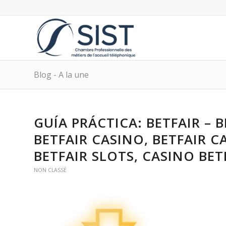
Blog - A la une
GUÍA PRÁCTICA: BETFAIR – B
BETFAIR CASINO, BETFAIR C
BETFAIR SLOTS, CASINO BET
NON CLASSÉ