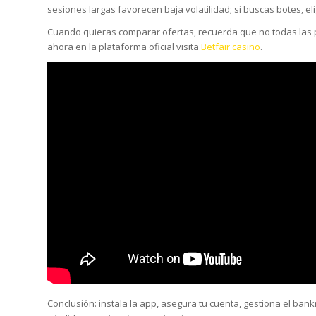
sesiones largas favorecen baja volatilidad; si buscas botes, e
Cuando quieras comparar ofertas, recuerda que no todas las p
ahora en la plataforma oficial visita
Betfair casino
.
Conclusión: instala la app, asegura tu cuenta, gestiona el ban