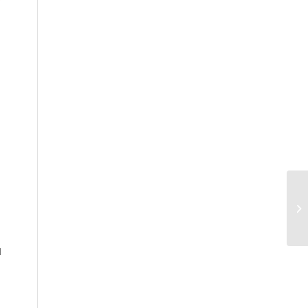
a
Có
Ju
Es
l