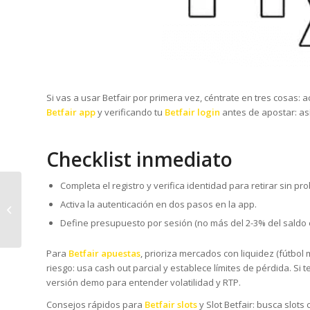
Si vas a usar Betfair por primera vez, céntrate en tres cosas: 
Betfair app
y verificando tu
Betfair login
antes de apostar: as
Checklist inmediato
Completa el registro y verifica identidad para retirar sin pr
Trinnvis guide til nettcasino –
Activa la autenticación en dos pasos en la app.
registrering, bonuser og
Define presupuesto por sesión (no más del 2-3% del saldo 
utbetalinger
Para
Betfair apuestas
, prioriza mercados con liquidez (fútbol
riesgo: usa cash out parcial y establece límites de pérdida. Si t
versión demo para entender volatilidad y RTP.
Consejos rápidos para
Betfair slots
y Slot Betfair: busca slots