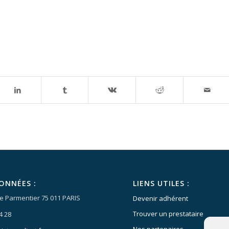
ONNÉES :
LIENS UTILES :
e Parmentier 75 011 PARIS
Devenir adhérent
Trouver un prestataire
4 28
Nos partenaires