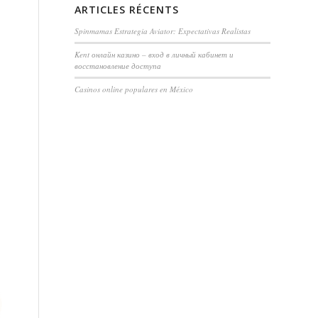
ARTICLES RÉCENTS
Spinmamas Estrategia Aviator: Expectativas Realistas
Kent онлайн казино – вход в личный кабинет и
восстановление доступа
Casinos online populares en México