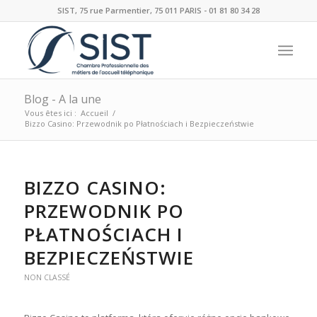
SIST, 75 rue Parmentier, 75 011 PARIS - 01 81 80 34 28
Blog - A la une
Vous êtes ici :
Accueil
/
Bizzo Casino: Przewodnik po Płatnościach i Bezpieczeństwie
BIZZO CASINO:
PRZEWODNIK PO
PŁATNOŚCIACH I
BEZPIECZEŃSTWIE
NON CLASSÉ