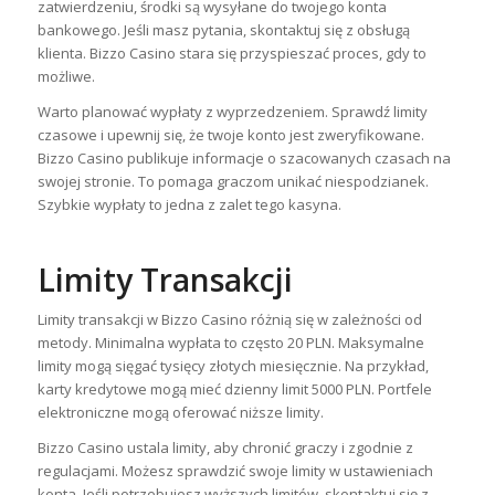
zatwierdzeniu, środki są wysyłane do twojego konta
bankowego. Jeśli masz pytania, skontaktuj się z obsługą
klienta. Bizzo Casino stara się przyspieszać proces, gdy to
możliwe.
Warto planować wypłaty z wyprzedzeniem. Sprawdź limity
czasowe i upewnij się, że twoje konto jest zweryfikowane.
Bizzo Casino publikuje informacje o szacowanych czasach na
swojej stronie. To pomaga graczom unikać niespodzianek.
Szybkie wypłaty to jedna z zalet tego kasyna.
Limity Transakcji
Limity transakcji w Bizzo Casino różnią się w zależności od
metody. Minimalna wypłata to często 20 PLN. Maksymalne
limity mogą sięgać tysięcy złotych miesięcznie. Na przykład,
karty kredytowe mogą mieć dzienny limit 5000 PLN. Portfele
elektroniczne mogą oferować niższe limity.
Bizzo Casino ustala limity, aby chronić graczy i zgodnie z
regulacjami. Możesz sprawdzić swoje limity w ustawieniach
konta. Jeśli potrzebujesz wyższych limitów, skontaktuj się z