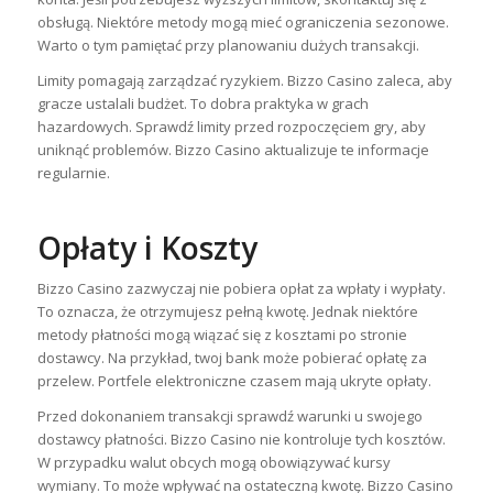
obsługą. Niektóre metody mogą mieć ograniczenia sezonowe.
Warto o tym pamiętać przy planowaniu dużych transakcji.
Limity pomagają zarządzać ryzykiem. Bizzo Casino zaleca, aby
gracze ustalali budżet. To dobra praktyka w grach
hazardowych. Sprawdź limity przed rozpoczęciem gry, aby
uniknąć problemów. Bizzo Casino aktualizuje te informacje
regularnie.
Opłaty i Koszty
Bizzo Casino zazwyczaj nie pobiera opłat za wpłaty i wypłaty.
To oznacza, że otrzymujesz pełną kwotę. Jednak niektóre
metody płatności mogą wiązać się z kosztami po stronie
dostawcy. Na przykład, twoj bank może pobierać opłatę za
przelew. Portfele elektroniczne czasem mają ukryte opłaty.
Przed dokonaniem transakcji sprawdź warunki u swojego
dostawcy płatności. Bizzo Casino nie kontroluje tych kosztów.
W przypadku walut obcych mogą obowiązywać kursy
wymiany. To może wpływać na ostateczną kwotę. Bizzo Casino