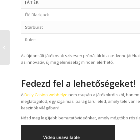
JÁTÉK
Élő Blackjack
Starburst
Rulett
Explore the Exciting World of Woah
99 with Woah99 Casino
Az újdonsült játékosok szívesen próbálják ki a kedvenc játékai
az innovatív, új megjelenésekig minden elérhető.
Fedezd fel a lehetőségeket!
A
Dolly Casino webhelye
nem csupán a játékokról szól, hanem 
meglátogatod, egy izgalmas iparág tárul eléd, amely tele van l
kaszinók világában!
Nézd meg legújabb bemutatóvideónkat, amely még több részlet