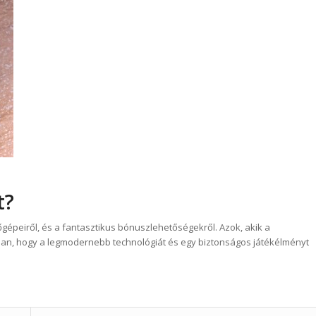
t?
rőgépeiről, és a fantasztikus bónuszlehetőségekről. Azok, akik a
abban, hogy a legmodernebb technológiát és egy biztonságos játékélményt