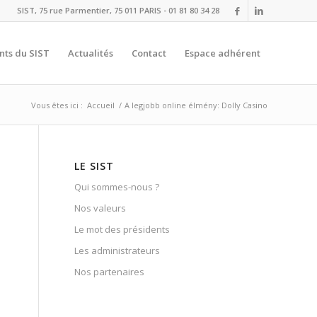
SIST, 75 rue Parmentier, 75 011 PARIS - 01 81 80 34 28
nts du SIST
Actualités
Contact
Espace adhérent
Vous êtes ici :
Accueil
/
A legjobb online élmény: Dolly Casino
LE SIST
Qui sommes-nous ?
Nos valeurs
Le mot des présidents
s
Les administrateurs
Nos partenaires