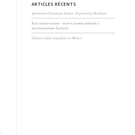
ARTICLES RÉCENTS
Spinmamas Estrategia Aviator: Expectativas Realistas
Kent онлайн казино – вход в личный кабинет и
восстановление доступа
Casinos online populares en México