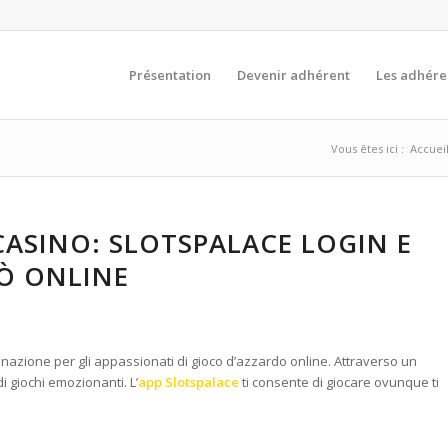
Présentation
Devenir adhérent
Les adhére
Vous êtes ici :
Accuei
ASINO: SLOTSPALACE LOGIN E
NÒ ONLINE
inazione per gli appassionati di gioco d’azzardo online. Attraverso un
i giochi emozionanti. L’
app Slotspalace
ti consente di giocare ovunque ti