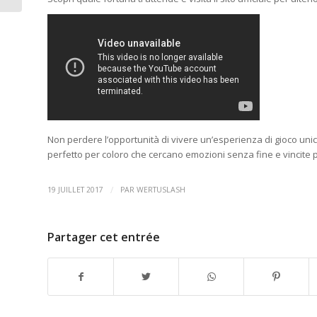
Non perdere l’opportunità di vivere un’esperienza di gioco unica 
perfetto per coloro che cercano emozioni senza fine e vincite po
/
19 JUILLET 2017
PAR
WERTUSLASH
Partager cet entrée