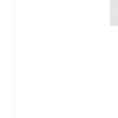
Bw
re