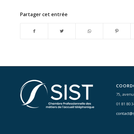
Partager cet entrée
COORD
75, avenu
01 81 80 3
contact@s