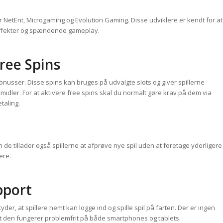
 NetEnt, Microgaming og Evolution Gaming. Disse udviklere er kendt for at
 effekter og spændende gameplay.
ree Spins
nusser. Disse spins kan bruges på udvalgte slots og giver spillerne
midler. For at aktivere free spins skal du normalt gøre krav på dem via
taling.
 de tillader også spillerne at afprøve nye spil uden at foretage yderligere
ere.
pport
yder, at spillere nemt kan logge ind og spille spil på farten. Der er ingen
t den fungerer problemfrit på både smartphones og tablets.