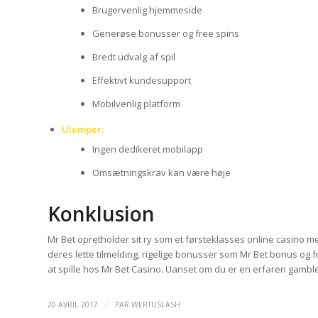
Brugervenlig hjemmeside
Generøse bonusser og free spins
Bredt udvalg af spil
Effektivt kundesupport
Mobilvenlig platform
Ulemper:
Ingen dedikeret mobilapp
Omsætningskrav kan være høje
Konklusion
Mr Bet opretholder sit ry som et førsteklasses online casino 
deres lette tilmelding, rigelige bonusser som Mr Bet bonus og f
at spille hos Mr Bet Casino. Uanset om du er en erfaren gambler 
/
20 AVRIL 2017
PAR
WERTUSLASH