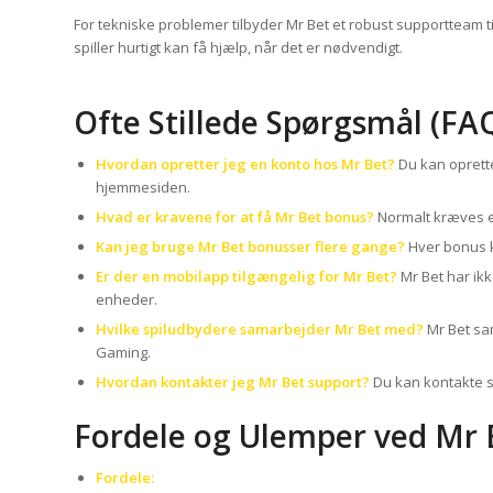
For tekniske problemer tilbyder Mr Bet et robust supportteam til
spiller hurtigt kan få hjælp, når det er nødvendigt.
Ofte Stillede Spørgsmål (FA
Hvordan opretter jeg en konto hos Mr Bet?
Du kan oprette
hjemmesiden.
Hvad er kravene for at få Mr Bet bonus?
Normalt kræves en
Kan jeg bruge Mr Bet bonusser flere gange?
Hver bonus k
Er der en mobilapp tilgængelig for Mr Bet?
Mr Bet har ikk
enheder.
Hvilke spiludbydere samarbejder Mr Bet med?
Mr Bet sa
Gaming.
Hvordan kontakter jeg Mr Bet support?
Du kan kontakte su
Fordele og Ulemper ved Mr 
Fordele: