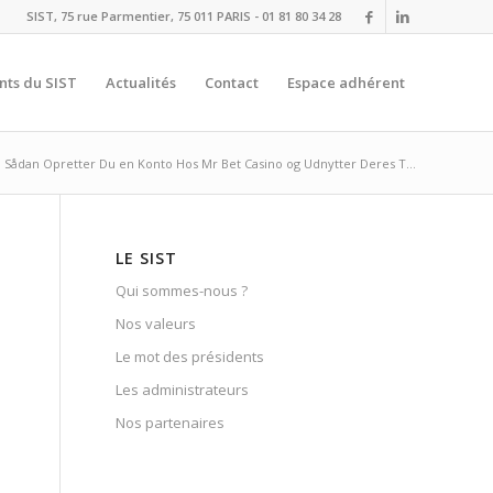
SIST, 75 rue Parmentier, 75 011 PARIS - 01 81 80 34 28
nts du SIST
Actualités
Contact
Espace adhérent
Sådan Opretter Du en Konto Hos Mr Bet Casino og Udnytter Deres T...
LE SIST
Qui sommes-nous ?
Nos valeurs
Le mot des présidents
Les administrateurs
Nos partenaires