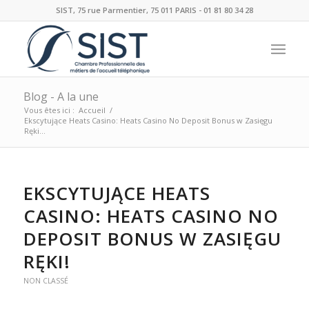
SIST, 75 rue Parmentier, 75 011 PARIS - 01 81 80 34 28
Blog - A la une
Vous êtes ici :
Accueil
/
Ekscytujące Heats Casino: Heats Casino No Deposit Bonus w Zasięgu
Ręki...
EKSCYTUJĄCE HEATS
CASINO: HEATS CASINO NO
DEPOSIT BONUS W ZASIĘGU
RĘKI!
NON CLASSÉ