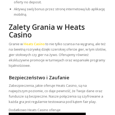
oferty no deposit.
Aktywuj swój bonus przez stronę internetową lub aplikację
mobilną.
Zalety Grania w Heats
Casino
Granie w
Heats Casino
to nie tylko szansa na wygraną, ale też
na świetną rozrywkę dzięki szerokiej ofercie gier, w tym slotów,
gier stołowych czy gier na żywo. Oferujemy również
ekskluzywne promocje w turniejach oraz wspaniałe programy
lojalnościowe.
Bezpieczeństwo i Zaufanie
Zabezpieczenia, jakie oferuje Heats Casino, są na
najwyższym poziomie, co daje pewność, że Twoje dane oraz
fundusze są bezpieczne. Nasze połączenia są szyfrowane a
każda gra jest regularnie testowana pod kątem fair play.
Dodatkowo Heats Casino oferuje