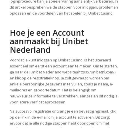
loginprocedure kan je speelervaring aanzienlijk verbeteren. In
dit artikel bespreken we de stappen voor inloggen, problemen
oplossen en de voordelen van het spelen bij Unibet Casino.
Hoe je een Account
aanmaakt bij Unibet
Nederland
Voordat je kunt inloggen op Unibet Casino, is het uiteraard
essentieel om eerst een account aan te maken. Om te starten,
ga naar de [Unibet Nederland website](https://unibetnl.com/)
en klik op de registratieknop. Je zult gevraagd worden om
enkele persoonlijke gegevens in te vullen, zoals je naam, e-
mailadres en geboortedatum. Het is belangrijk om
nauwkeurige informatie te verstrekken, aangezien dit nodig is
voor latere verificatieprocessen.
Na succesvol registratie ontvang je een bevestigingsmail. Klik
op de link in de e-mail om je account te activeren. Dit zorgt
ervoor dat je alle nodige stappen hebt doorlopen om met