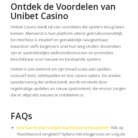
Ontdek de Voordelen van
Unibet Casino
Unibet Casino biedt tal van voordelen die spelers terug laten
komen. Allereerst is hun platform uiterst gebruiksvriendelijk.
De interface is intuïtief en gemakkelijk navigeerbaar,
waardoor zelfs beginners snel hun weg vinden. Bovendien
zijn er aantrekkelijke welkomstbonussen en promoties
beschikbaar voor nieuwe en bestaande spelers.
Unibet is ook bekend om zijn breed scala aan spellen,
inclusief slots, tafelspellen en live casino-opties. De unieke
speelervaring die Unibet biedt, wordt versterkt door
regelmatige updates en nieuw spelcontent, die ervoor zorgen
dat er altijd iets nieuws te ontdekken is.
FAQs
Hoe kan ik mijn Unibet-wachtwoord herstellen?
Klik op
‘Wachtwoord vergeten?’ tijdens het inlogproces en volg de