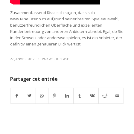
Zusammenfassend lässt sich sagen, dass sich
www.NineCasino.ch aufgrund seiner breiten Spieleauswahl,
benutzerfreundlichen Oberfläche und exzellenten
Kundenbetreuung von anderen Anbietern abhebt. Egal, ob Sie
in der Schweiz oder anderswo spielen, es ist ein Anbieter, der
definitiv einen genaueren Blick wert ist.
/
27 JANVIER 2017
PAR
WERTUSLASH
Partager cet entrée