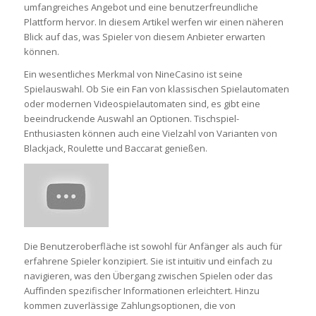
umfangreiches Angebot und eine benutzerfreundliche
Plattform hervor. In diesem Artikel werfen wir einen näheren
Blick auf das, was Spieler von diesem Anbieter erwarten
können.
Ein wesentliches Merkmal von NineCasino ist seine
Spielauswahl. Ob Sie ein Fan von klassischen Spielautomaten
oder modernen Videospielautomaten sind, es gibt eine
beeindruckende Auswahl an Optionen. Tischspiel-
Enthusiasten können auch eine Vielzahl von Varianten von
Blackjack, Roulette und Baccarat genießen.
Die Benutzeroberfläche ist sowohl für Anfänger als auch für
erfahrene Spieler konzipiert. Sie ist intuitiv und einfach zu
navigieren, was den Übergang zwischen Spielen oder das
Auffinden spezifischer Informationen erleichtert. Hinzu
kommen zuverlässige Zahlungsoptionen, die von