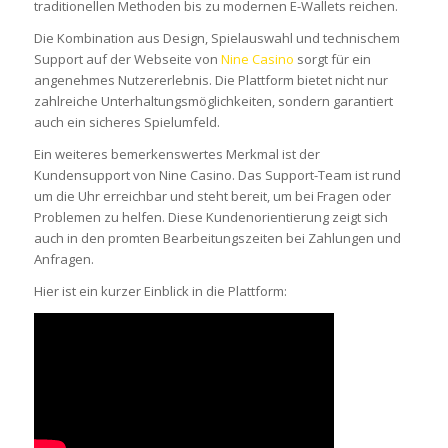
traditionellen Methoden bis zu modernen E-Wallets reichen.
Die Kombination aus Design, Spielauswahl und technischem
Support auf der Webseite von
Nine Casino
sorgt für ein
angenehmes Nutzererlebnis. Die Plattform bietet nicht nur
zahlreiche Unterhaltungsmöglichkeiten, sondern garantiert
auch ein sicheres Spielumfeld.
Ein weiteres bemerkenswertes Merkmal ist der
Kundensupport von Nine Casino. Das Support-Team ist rund
um die Uhr erreichbar und steht bereit, um bei Fragen oder
Problemen zu helfen. Diese Kundenorientierung zeigt sich
auch in den promten Bearbeitungszeiten bei Zahlungen und
Anfragen.
Hier ist ein kurzer Einblick in die Plattform: