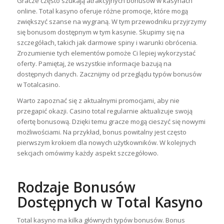
Gracze często szukają atrakcyjnych bonusów w kasynach
online. Total kasyno oferuje różne promocje, które mogą
zwiększyć szanse na wygraną. W tym przewodniku przyjrzymy
się bonusom dostępnym w tym kasynie. Skupimy się na
szczegółach, takich jak darmowe spiny i warunki obrócenia.
Zrozumienie tych elementów pomoże Ci lepiej wykorzystać
oferty. Pamiętaj, że wszystkie informacje bazują na
dostępnych danych. Zacznijmy od przeglądu typów bonusów
w Totalcasino.
Warto zapoznać się z aktualnymi promocjami, aby nie
przegapić okazji. Casino total regularnie aktualizuje swoją
ofertę bonusową. Dzięki temu gracze mogą cieszyć się nowymi
możliwościami. Na przykład, bonus powitalny jest często
pierwszym krokiem dla nowych użytkowników. W kolejnych
sekcjach omówimy każdy aspekt szczegółowo.
Rodzaje Bonusów
Dostępnych w Total Kasyno
Total kasyno ma kilka głównych typów bonusów. Bonus