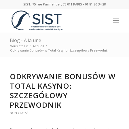
SIST, 75 rue Parmentier, 75 011 PARIS - 01 81 80 34 28
Blog - A la une
Vous êtes ici :
Accueil
/
Odkrywanie Bonusów w Total Kasyno: Szczegółowy Przewodni...
ODKRYWANIE BONUSÓW W
TOTAL KASYNO:
SZCZEGÓŁOWY
PRZEWODNIK
NON CLASSÉ