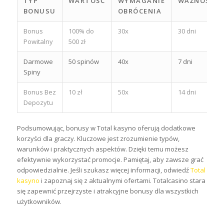
TYP
WARTOŚĆ
WYMAGANIE
WAŻNOŚĆ
BONUSU
OBRÓCENIA
Bonus
100% do
30x
30 dni
Powitalny
500 zł
Darmowe
50 spinów
40x
7 dni
Spiny
Bonus Bez
10 zł
50x
14 dni
Depozytu
Podsumowując, bonusy w Total kasyno oferują dodatkowe
korzyści dla graczy. Kluczowe jest zrozumienie typów,
warunków i praktycznych aspektów. Dzięki temu możesz
efektywnie wykorzystać promocje. Pamiętaj, aby zawsze grać
odpowiedzialnie. Jeśli szukasz więcej informacji, odwiedź
Total
kasyno
i zapoznaj się z aktualnymi ofertami. Totalcasino stara
się zapewnić przejrzyste i atrakcyjne bonusy dla wszystkich
użytkowników.