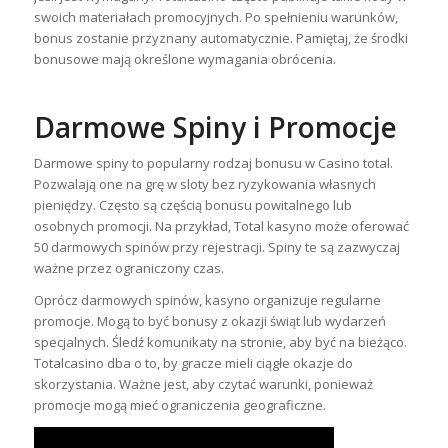
swoich materiałach promocyjnych. Po spełnieniu warunków,
bonus zostanie przyznany automatycznie. Pamiętaj, że środki
bonusowe mają określone wymagania obrócenia.
Darmowe Spiny i Promocje
Darmowe spiny to popularny rodzaj bonusu w Casino total.
Pozwalają one na grę w sloty bez ryzykowania własnych
pieniędzy. Często są częścią bonusu powitalnego lub
osobnych promocji. Na przykład, Total kasyno może oferować
50 darmowych spinów przy rejestracji. Spiny te są zazwyczaj
ważne przez ograniczony czas.
Oprócz darmowych spinów, kasyno organizuje regularne
promocje. Mogą to być bonusy z okazji świąt lub wydarzeń
specjalnych. Śledź komunikaty na stronie, aby być na bieżąco.
Totalcasino dba o to, by gracze mieli ciągłe okazje do
skorzystania. Ważne jest, aby czytać warunki, ponieważ
promocje mogą mieć ograniczenia geograficzne.