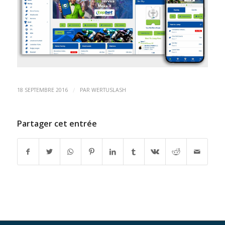
/
18 SEPTEMBRE 2016
PAR
WERTUSLASH
Partager cet entrée