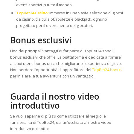
eventi sportivi in tutto il mondo.
TopBet24 Casino:
Immerso in una vasta selezione di giochi
da casinò, tra cui slot, roulette e blackjack, ognuno
progettato per il divertimento dei giocatori.
Bonus esclusivi
Uno dei principali vantaggi di far parte di TopBet24 sono i
bonus esclusivi che offre. La piattaforma è dedicata a fornire
ai suoi utenti bonus unici che migliorano l’esperienza di gioco.
Non perdere l’opportunità di approfittare del
TopBet24 bonus
per iniziare la tua avventura con un vantaggio.
Guarda il nostro video
introduttivo
Se vuoi saperne di più su come utilizzare al meglio le
funzionalità di TopBet24, dai un’occhiata al nostro video
introduttivo qui sotto: