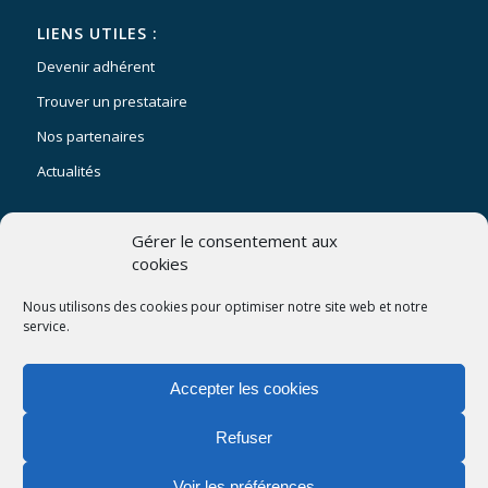
LIENS UTILES :
Devenir adhérent
Trouver un prestataire
Nos partenaires
Actualités
Gérer le consentement aux
cookies
SUIVEZ NOUS :
Nous utilisons des cookies pour optimiser notre site web et notre
service.
facebook
linkedin
Accepter les cookies
Refuser
2023 © SIST - Tous droits réservés - Conception :
woisa.fr
Voir les préférences