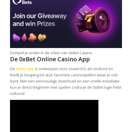
Dompel je onder in de sfeer van 0xBet Casino.
De 0xBet Online Casino App
De
0xBet app
is ontworpen voor zowel iOS als Android en
biedt je toegang tot al je favoriete casinospellen waar je ook
bent. Met een eenvoudige download en een snelle installatie
kun je direct beginnen met spelen zodra je de 0xBet login hebt
voltooid.